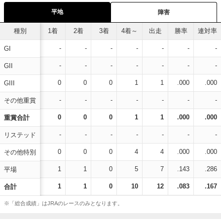
平地
障害
種別
1着
2着
3着
4着～
出走
勝率
連対率
-
-
-
-
-
-
-
GI
-
-
-
-
-
-
-
GII
0
0
0
1
1
.000
.000
GIII
-
-
-
-
-
-
-
その他重賞
0
0
0
1
1
.000
.000
重賞合計
-
-
-
-
-
-
-
リステッド
0
0
0
4
4
.000
.000
その他特別
1
1
0
5
7
.143
.286
平場
1
1
0
10
12
.083
.167
合計
※「総合成績」はJRAのレースのみとなります。