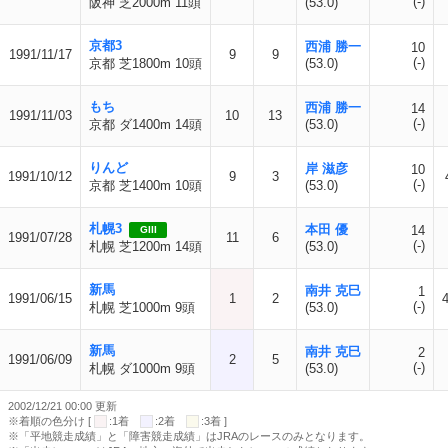
(-)
阪神 芝2000m 11頭
(53.0)
京都3
西浦 勝一
10
1991/11/17
9
9
(-)
京都 芝1800m 10頭
(53.0)
もち
西浦 勝一
14
1991/11/03
10
13
(-)
京都 ダ1400m 14頭
(53.0)
りんど
岸 滋彦
10
1991/10/12
9
3
(-)
京都 芝1400m 10頭
(53.0)
札幌3
本田 優
14
GIII
1991/07/28
11
6
(-)
札幌 芝1200m 14頭
(53.0)
新馬
南井 克巳
1
1991/06/15
1
2
4
(-)
札幌 芝1000m 9頭
(53.0)
新馬
南井 克巳
2
1991/06/09
2
5
(-)
札幌 ダ1000m 9頭
(53.0)
2002/12/21 00:00 更新
※着順の色分け [
:1着
:2着
:3着 ]
※「平地競走成績」と「障害競走成績」はJRAのレースのみとなります。