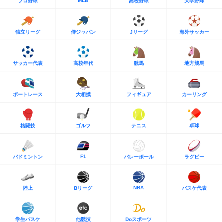
MLB
プロ野球
高校野球
大学野球
独立リーグ
侍ジャパン
Jリーグ
海外サッカー
サッカー代表
高校年代
競馬
地方競馬
ボートレース
大相撲
フィギュア
カーリング
格闘技
ゴルフ
テニス
卓球
F1
バドミントン
バレーボール
ラグビー
NBA
陸上
Bリーグ
バスケ代表
学生バスケ
他競技
Doスポーツ