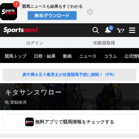
競馬ニュースも結果もすぐわかる
閉じる
スポーツナビ
検索
通知
i
ログイン
ID新規取得
競馬トップ
日程・結果
動画
ニュース
コラム
公式情
真中満＆五十嵐亮太が佐賀競馬予想に挑戦！（PR）
キタサンスワロー
牝 登録抹消
無料アプリで競馬情報をチェックする