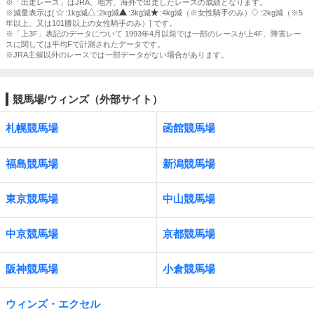
※「出走レース」はJRA、地方、海外で出走したレースの成績となります。
※減量表示は[
:1kg減
:2kg減
:3kg減
:4kg減（※女性騎手のみ）
:2kg減（※5
年以上、又は101勝以上の女性騎手のみ）] です。
※「上3F」表記のデータについて 1993年4月以前では一部のレースが上4F、障害レー
スに関しては平均Fで計測されたデータです。
※JRA主催以外のレースでは一部データがない場合があります。
競馬場/ウィンズ（外部サイト）
札幌競馬場
函館競馬場
福島競馬場
新潟競馬場
東京競馬場
中山競馬場
中京競馬場
京都競馬場
阪神競馬場
小倉競馬場
ウィンズ・エクセル