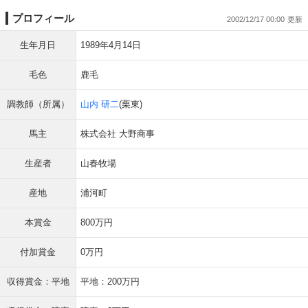
プロフィール
2002/12/17 00:00
生年月日
1989年4月14日
毛色
鹿毛
調教師（所属）
山内 研二
(栗東)
馬主
株式会社 大野商事
生産者
山春牧場
産地
浦河町
本賞金
800万円
付加賞金
0万円
収得賞金：平地
平地：200万円