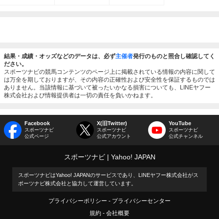
結果・成績・オッズなどのデータは、必ず
主催者
発行のものと照合し確認してく
ださい。
スポーツナビの競馬コンテンツのページ上に掲載されている情報の内容に関して
は万全を期しておりますが、その内容の正確性および安全性を保証するものでは
ありません。当該情報に基づいて被ったいかなる損害についても、LINEヤフー
株式会社および情報提供者は一切の責任を負いかねます。
Facebook
X(旧Twitter)
YouTube
スポーツナビ
スポーツナビ
スポーツナビ
公式ページ
公式アカウント
公式チャンネル
スポーツナビ
Yahoo! JAPAN
スポーツナビはYahoo! JAPANのサービスであり、LINEヤフー株式会社がス
ポーツナビ株式会社と協力して運営しています。
プライバシーポリシー
プライバシーセンター
規約
会社概要