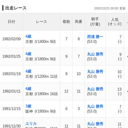
出走レース
2002/12/21 00:00
騎手
人気
日付
レース
着順
馬番
(オッズ)
(斤量)
4歳
西浦 勝一
7
1992/02/09
7
8
(-)
京都 ダ1400m 9頭
(53.0)
4歳
丸山 勝秀
9
1992/01/25
9
7
(-)
京都 ダ1800m 9頭
(53.0)
4歳
丸山 勝秀
10
1992/01/19
8
10
(-)
京都 ダ1200m 11頭
(53.0)
4歳
丸山 勝秀
13
1992/01/11
12
11
(-)
京都 ダ1800m 16頭
(53.0)
3歳
丸山 勝秀
7
1991/12/15
6
3
(-)
阪神 ダ1800m 9頭
(53.0)
エリカ
丸山 勝秀
11
1991/11/30
11
11