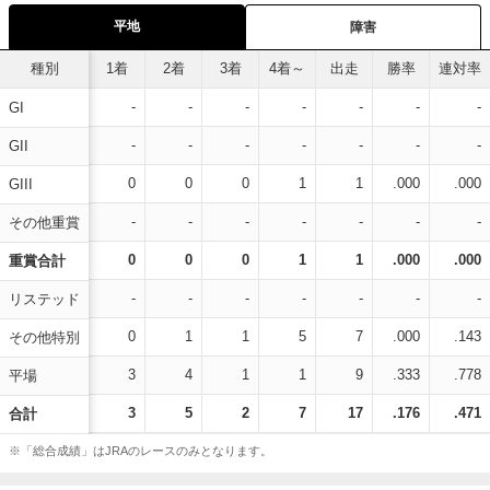
平地
障害
種別
1着
2着
3着
4着～
出走
勝率
連対率
-
-
-
-
-
-
-
GI
-
-
-
-
-
-
-
GII
0
0
0
1
1
.000
.000
GIII
-
-
-
-
-
-
-
その他重賞
0
0
0
1
1
.000
.000
重賞合計
-
-
-
-
-
-
-
リステッド
0
1
1
5
7
.000
.143
その他特別
3
4
1
1
9
.333
.778
平場
3
5
2
7
17
.176
.471
合計
※「総合成績」はJRAのレースのみとなります。