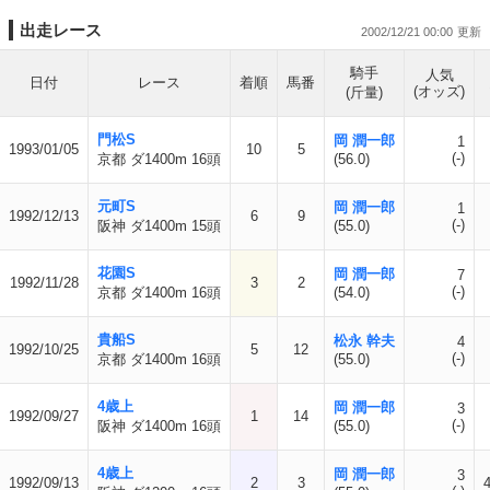
出走レース
2002/12/21 00:00
騎手
人気
日付
レース
着順
馬番
(オッズ)
(斤量)
門松S
岡 潤一郎
1
1993/01/05
10
5
(-)
京都 ダ1400m 16頭
(56.0)
元町S
岡 潤一郎
1
1992/12/13
6
9
(-)
阪神 ダ1400m 15頭
(55.0)
花園S
岡 潤一郎
7
1992/11/28
3
2
(-)
京都 ダ1400m 16頭
(54.0)
貴船S
松永 幹夫
4
1992/10/25
5
12
(-)
京都 ダ1400m 16頭
(55.0)
4歳上
岡 潤一郎
3
1992/09/27
1
14
(-)
阪神 ダ1400m 16頭
(55.0)
4歳上
岡 潤一郎
3
1992/09/13
2
3