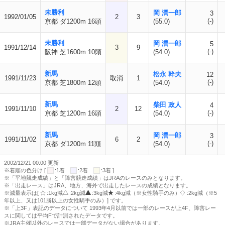
未勝利
岡 潤一郎
3
1992/01/05
2
3
(-)
京都 ダ1200m 16頭
(55.0)
未勝利
岡 潤一郎
5
1991/12/14
3
9
(-)
阪神 芝1600m 10頭
(54.0)
新馬
松永 幹夫
12
1991/11/23
取消
1
(-)
京都 芝1800m 12頭
(54.0)
新馬
柴田 政人
4
1991/11/10
2
12
(-)
京都 芝1200m 16頭
(54.0)
新馬
岡 潤一郎
3
1991/11/02
6
2
(-)
京都 ダ1200m 11頭
(54.0)
2002/12/21 00:00 更新
※着順の色分け [
:1着
:2着
:3着 ]
※「平地競走成績」と「障害競走成績」はJRAのレースのみとなります。
※「出走レース」はJRA、地方、海外で出走したレースの成績となります。
※減量表示は[
:1kg減
:2kg減
:3kg減
:4kg減（※女性騎手のみ）
:2kg減（※5
年以上、又は101勝以上の女性騎手のみ）] です。
※「上3F」表記のデータについて 1993年4月以前では一部のレースが上4F、障害レー
スに関しては平均Fで計測されたデータです。
※JRA主催以外のレースでは一部データがない場合があります。