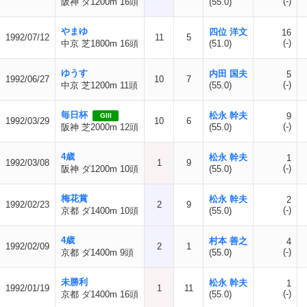
(-)
阪神 ダ1200m 16頭
(55.0)
やまゆ
四位 洋文
16
1992/07/12
11
5
(-)
中京 芝1800m 16頭
(51.0)
ゆうす
内田 国夫
5
1992/06/27
10
7
(-)
中京 芝1200m 11頭
(55.0)
毎日杯
松永 幹夫
9
GIII
1992/03/29
10
6
(-)
阪神 芝2000m 12頭
(55.0)
4歳
松永 幹夫
1
1992/03/08
1
9
(-)
阪神 ダ1200m 10頭
(55.0)
梅花賞
松永 幹夫
2
1992/02/23
2
9
(-)
京都 ダ1400m 10頭
(55.0)
4歳
村本 善之
4
1992/02/09
2
1
(-)
京都 ダ1400m 9頭
(55.0)
未勝利
松永 幹夫
1
1992/01/19
1
11
(-)
京都 ダ1400m 16頭
(55.0)