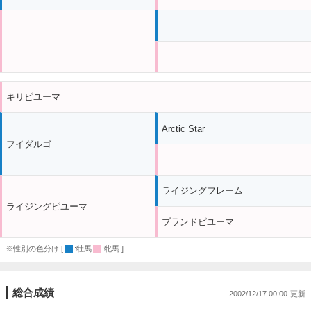
キリピユーマ
Arctic Star
フイダルゴ
ライジングフレーム
ライジングピユーマ
ブランドピユーマ
※性別の色分け [
:牡馬
:牝馬 ]
総合成績
2002/12/17 00:00