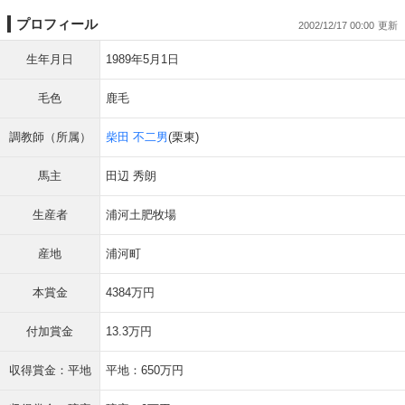
プロフィール
2002/12/17 00:00
生年月日
1989年5月1日
毛色
鹿毛
調教師（所属）
柴田 不二男
(栗東)
馬主
田辺 秀朗
生産者
浦河土肥牧場
産地
浦河町
本賞金
4384万円
付加賞金
13.3万円
収得賞金：平地
平地：650万円