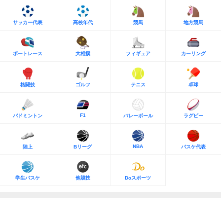
サッカー代表
高校年代
競馬
地方競馬
ボートレース
大相撲
フィギュア
カーリング
格闘技
ゴルフ
テニス
卓球
F1
バドミントン
バレーボール
ラグビー
NBA
陸上
Bリーグ
バスケ代表
学生バスケ
他競技
Doスポーツ