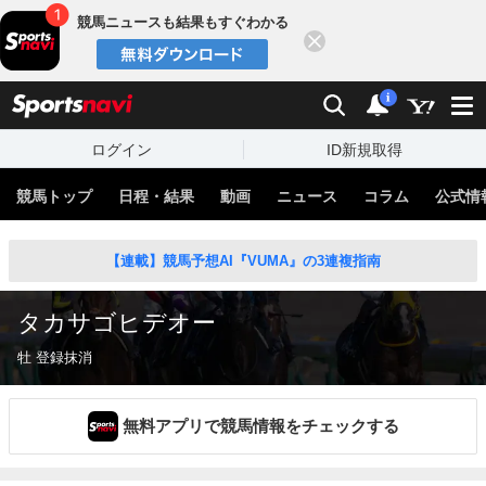
競馬ニュースも結果もすぐわかる
閉じる
スポーツナビ
検索
通知
i
ログイン
ID新規取得
競馬トップ
日程・結果
動画
ニュース
コラム
公式情
【連載】競馬予想AI『VUMA』の3連複指南
タカサゴヒデオー
牡 登録抹消
無料アプリで競馬情報をチェックする