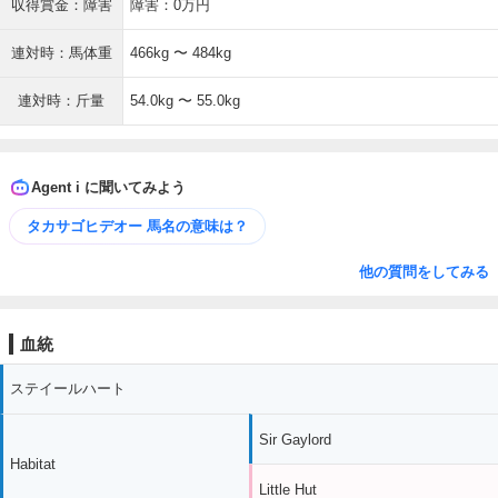
収得賞金：障害
障害：0万円
連対時：馬体重
466kg 〜 484kg
連対時：斤量
54.0kg 〜 55.0kg
Agent i に聞いてみよう
タカサゴヒデオー 馬名の意味は？
他の質問をしてみる
血統
ステイールハート
Sir Gaylord
Habitat
Little Hut