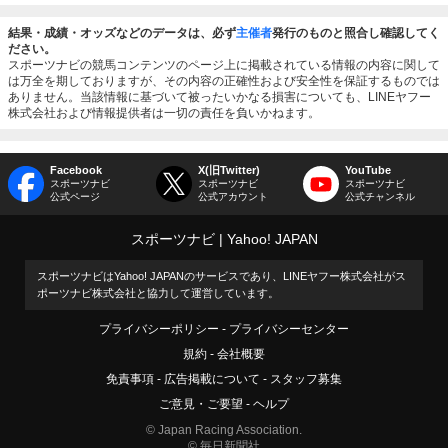
結果・成績・オッズなどのデータは、必ず
主催者
発行のものと照合し確認してく
ださい。
スポーツナビの競馬コンテンツのページ上に掲載されている情報の内容に関して
は万全を期しておりますが、その内容の正確性および安全性を保証するものでは
ありません。当該情報に基づいて被ったいかなる損害についても、LINEヤフー
株式会社および情報提供者は一切の責任を負いかねます。
Facebook
X(旧Twitter)
YouTube
スポーツナビ
スポーツナビ
スポーツナビ
公式ページ
公式アカウント
公式チャンネル
スポーツナビ
Yahoo! JAPAN
スポーツナビはYahoo! JAPANのサービスであり、LINEヤフー株式会社がス
ポーツナビ株式会社と協力して運営しています。
プライバシーポリシー
プライバシーセンター
規約
会社概要
免責事項
広告掲載について
スタッフ募集
ご意見・ご要望
ヘルプ
© Japan Racing Association.
© 毎日新聞社