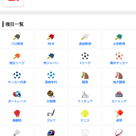
種目一覧
MLB
プロ野球
高校野球
大学野球
独立リーグ
侍ジャパン
Jリーグ
海外サッカー
サッカー代表
高校年代
競馬
地方競馬
ボートレース
大相撲
フィギュア
カーリング
格闘技
ゴルフ
テニス
卓球