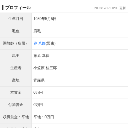
プロフィール
2002/12/17 00:00
生年月日
1989年5月5日
毛色
鹿毛
調教師（所属）
谷 八郎
(栗東)
馬主
藤原 幸保
生産者
小笠原 桂三郎
産地
青森県
本賞金
0万円
付加賞金
0万円
収得賞金：平地
平地：0万円