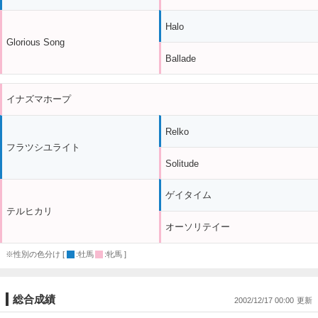
Halo
Glorious Song
Ballade
イナズマホープ
Relko
フラツシユライト
Solitude
ゲイタイム
テルヒカリ
オーソリテイー
※性別の色分け [
:牡馬
:牝馬 ]
総合成績
2002/12/17 00:00