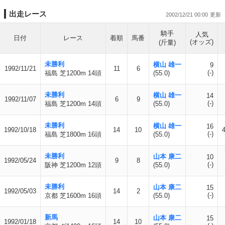
出走レース
2002/12/21 00:00
騎手
人気
日付
レース
着順
馬番
(オッズ)
(斤量)
未勝利
横山 雄一
9
1992/11/21
11
6
(-)
福島 芝1200m 14頭
(55.0)
未勝利
横山 雄一
14
1992/11/07
6
9
(-)
福島 芝1200m 14頭
(55.0)
未勝利
横山 雄一
16
1992/10/18
14
10
(-)
福島 芝1800m 16頭
(55.0)
未勝利
山本 康二
10
1992/05/24
9
8
(-)
阪神 芝1200m 12頭
(55.0)
未勝利
山本 康二
15
1992/05/03
14
2
(-)
京都 芝1600m 16頭
(55.0)
新馬
山本 康二
15
1992/01/18
14
10