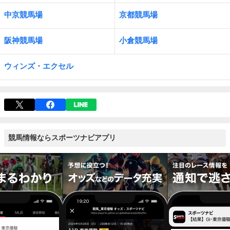
中京競馬場
京都競馬場
阪神競馬場
小倉競馬場
ウィンズ・エクセル
競馬情報ならスポーツナビアプリ