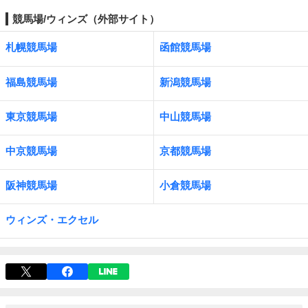
競馬場/ウィンズ（外部サイト）
札幌競馬場
函館競馬場
福島競馬場
新潟競馬場
東京競馬場
中山競馬場
中京競馬場
京都競馬場
阪神競馬場
小倉競馬場
ウィンズ・エクセル