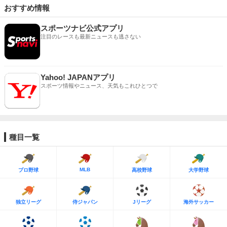
おすすめ情報
スポーツナビ公式アプリ
注目のレースも最新ニュースも逃さない
Yahoo! JAPANアプリ
スポーツ情報やニュース、天気もこれひとつで
種目一覧
MLB
プロ野球
高校野球
大学野球
独立リーグ
侍ジャパン
Jリーグ
海外サッカー