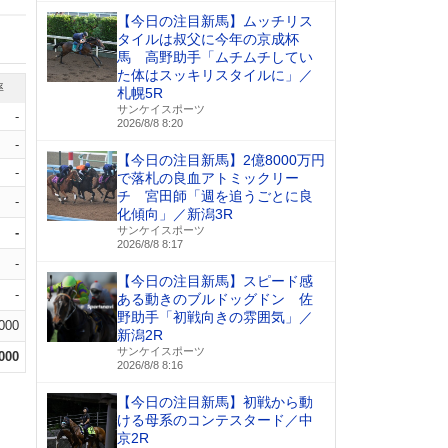
【今日の注目新馬】ムッチリス
タイルは叔父に今年の京成杯
馬 高野助手「ムチムチしてい
た体はスッキリスタイルに」／
率
札幌5R
サンケイスポーツ
-
2026/8/8 8:20
-
【今日の注目新馬】2億8000万円
-
で落札の良血アトミックリー
チ 宮田師「週を追うごとに良
-
化傾向」／新潟3R
サンケイスポーツ
-
2026/8/8 8:17
-
【今日の注目新馬】スピード感
-
ある動きのブルドッグドン 佐
野助手「初戦向きの雰囲気」／
.000
新潟2R
サンケイスポーツ
.000
2026/8/8 8:16
【今日の注目新馬】初戦から動
ける母系のコンテスタード／中
京2R