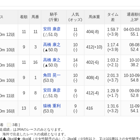
騎手
人気
タイム
通過順
ス
着順
馬番
馬体重
(斤量)
(オッズ)
差
上3F
安田 康彦
11
1:59.7
04-03-03
11
11
404(-8)
(-)
(+3.9)
55.1
0m 12頭
(△51.0)
高橋 康之
10
1:17.4
08-08
9
3
412(+10)
(-)
(+3.9)
52.4
0m 10頭
(▲50.0)
高橋 康之
14
1:03.2
10-10
11
16
402(-6)
(-)
(+2.1)
38.2
0m 16頭
(▲50.0)
角田 晃一
10
2:01.3
10-10-09
9
1
408(-4)
(-)
(+3.7)
54.8
0m 10頭
(53.0)
安田 康彦
9
1:29.9
09-09
9
8
412(-4)
(-)
(+1.7)
52.8
0m 11頭
(△51.0)
猿橋 重利
9
1:31.6
11-09
13
6
416
(-)
(+3.2)
54.1
0m 16頭
(53.0)
:2着
:3着 ]
走成績」はJRAのレースのみとなります。
方、海外で出走したレースの成績となります。
g減
:3kg減
:4kg減（※女性騎手のみ）
:2kg減（※5年以上、又は101勝以上の女性騎手