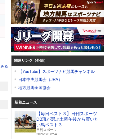
ー
関連リンク（外部）
てみる
【YouTube】スポーツナビ競馬チャンネル
日本中央競馬会（JRA）
地方競馬全国協会
新着ニュース
【毎日ベスト３】日刊スポーツ
DB班が選ぶ土曜午後から買いた
い馬ベスト３
日刊スポーツ
2026/8/8 8:54