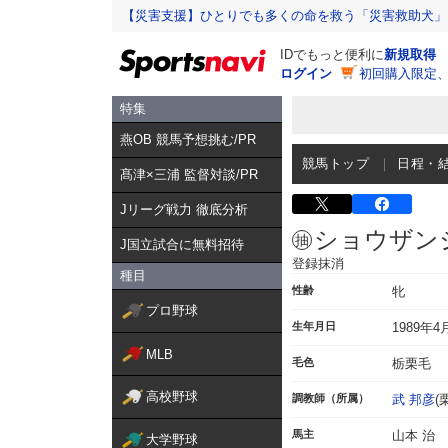
【災害支援】ひとりでも多くの命を救う「災害救助犬」
IDでもっと便利に
新規取得
ログイン
初回購入限定
特集
燕OB 競馬予想挑む/PR
競馬トップ
日程・
髙津×三浦 監督対談/PR
Jリーグ戦力 徹底分析
ショウザン
J国立試合に無料招待
登録抹消
種目
性齢
牝
プロ野球
生年月日
1989年4
MLB
毛色
栃栗毛
高校野球
調教師（所属）
武 邦彦
(
馬主
山本 治
大学野球