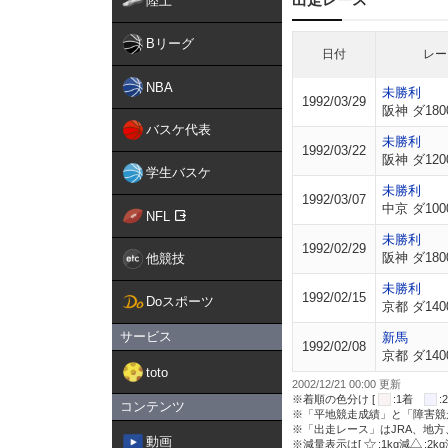
陸上
Bリーグ
日付
レー
NBA
未勝利
1992/03/29
阪神 ダ180
バスケ代表
未勝利
1992/03/22
阪神 ダ120
学生バスケ
未勝利
1992/03/07
中京 ダ100
NFL
未勝利
1992/02/29
阪神 ダ180
他競技
未勝利
1992/02/15
Doスポーツ
京都 ダ140
サービス
新馬
1992/02/08
京都 ダ140
toto
2002/12/21 00:00 更新
※着順の色分け [
:1着
コンテンツ
※「平地競走成績」と「障害競
※「出走レース」はJRA、地
動画
※減量表示は[
:1kg減
:2k