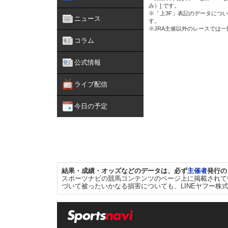
み）] です。
※「上3F」表記のデータについ
ニュース
す。
※JRA主催以外のレースでは
コラム
公式情報
ライブ配信
今日の予定
結果・成績・オッズなどのデータは、必ず
主催者
発行の
スポーツナビの競馬コンテンツのページ上に掲載されて
づいて被ったいかなる損害についても、LINEヤフー株