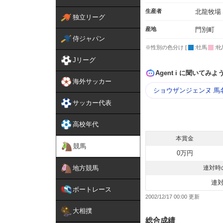
生産者
北龍牧場
独立リーグ
産地
門別町
侍ジャパン
※性別の色分け [
:牡馬
:牝
Jリーグ
Agent i に聞いてみよ
海外サッカー
ショウザンジェンヌ 馬
サッカー代表
高校年代
本賞金
競馬
0万円
地方競馬
連対時
連
ボートレース
2002/12/17 00:00
大相撲
総合成績