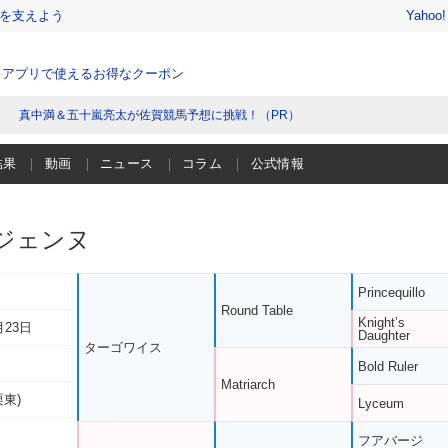
を支えよう
Yahoo
、アプリで使えるお得なクーポン
真中満＆五十嵐亮太が佐賀競馬予想に挑戦！（PR）
結果
動画
ニュース
コラム
公式情報
ジェンヌ
Princequillo
Round Table
Knight’s
月23日
Daughter
ターゴワイス
Bold Ruler
Matriarch
栗東)
Lyceum
フアバージ