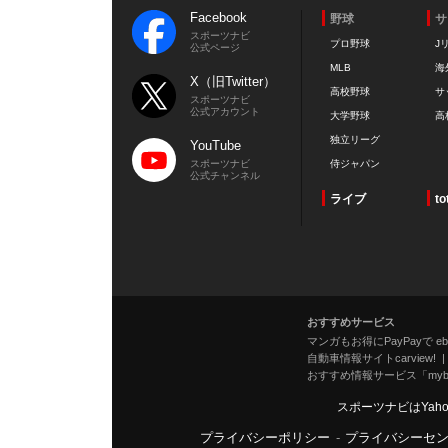
Facebook
野球
サ
スポーツナビ
プロ野球
J
公式ページ
MLB
海
X（旧Twitter）
高校野球
サ
スポーツナビ
公式アカウント
大学野球
高
独立リーグ
YouTube
スポーツナビ
侍ジャパン
公式チャンネル
ライブ
to
おすすめサービス
マンガもお得にPayPayで eboo
自動車情報サイトcarview!
おすすめ情報サービス「mybe
スポーツナビはYah
プライバシーポリシー
-
プライバシーセ