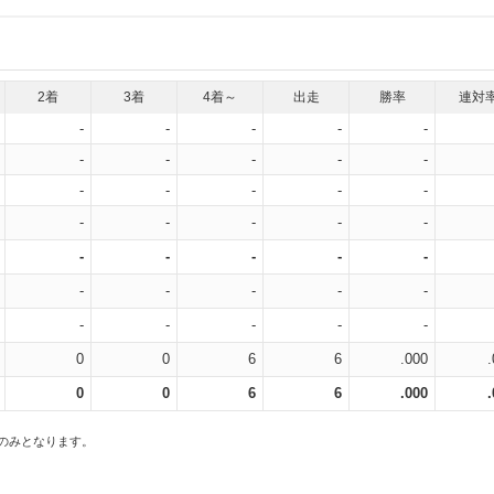
2着
3着
4着～
出走
勝率
連対
-
-
-
-
-
-
-
-
-
-
-
-
-
-
-
-
-
-
-
-
-
-
-
-
-
-
-
-
-
-
-
-
-
-
-
0
0
6
6
.000
0
0
6
6
.000
スのみとなります。