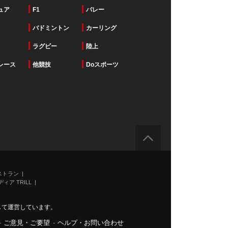
ュア
F1
バレー
バドミントン
カーリング
ラグビー
陸上
レース
他競技
Doスポーツ
ストラン
ィア TRILL
力して運営しています。
-
ご意見・ご要望
-
ヘルプ・お問い合わせ