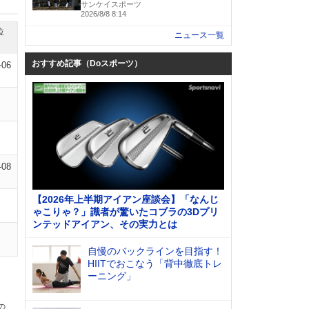
サンケイスポーツ
2026/8/8 8:14
位
ニュース一覧
おすすめ記事（Doスポーツ）
-06
-08
【2026年上半期アイアン座談会】「なんじ
ゃこりゃ？」識者が驚いたコブラの3Dプリ
ンテッドアイアン、その実力とは
自慢のバックラインを目指す！
HIITでおこなう「背中徹底トレ
ーニング」
の