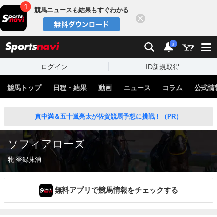
競馬ニュースも結果もすぐわかる
閉じる
スポーツナビ
検索
通知
i
ログイン
ID新規取得
競馬トップ
日程・結果
動画
ニュース
コラム
公式情
真中満＆五十嵐亮太が佐賀競馬予想に挑戦！（PR）
ソフィアローズ
牝 登録抹消
無料アプリで競馬情報をチェックする