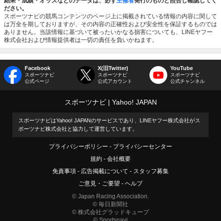
結果・成績・オッズなどのデータは、必ず
主催者
発行のものと照合し確認してく
ださい。
スポーツナビの競馬コンテンツのページ上に掲載されている情報の内容に関して
は万全を期しておりますが、その内容の正確性および安全性を保証するものでは
ありません。当該情報に基づいて被ったいかなる損害についても、LINEヤフー
株式会社および情報提供者は一切の責任を負いかねます。
Facebook
X(旧Twitter)
YouTube
スポーツナビ
スポーツナビ
スポーツナビ
公式ページ
公式アカウント
公式チャンネル
スポーツナビ
Yahoo! JAPAN
スポーツナビはYahoo! JAPANのサービスであり、LINEヤフー株式会社がス
ポーツナビ株式会社と協力して運営しています。
プライバシーポリシー
プライバシーセンター
規約
会社概要
免責事項
広告掲載について
スタッフ募集
ご意見・ご要望
ヘルプ
© Japan Racing Association.
© 毎日新聞社
© 株式会社グラッドキューブ
© Sportsnavi