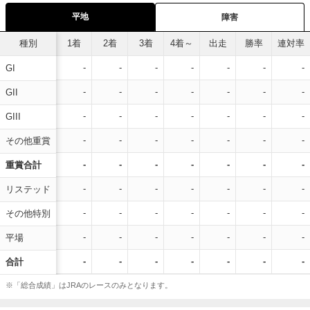
平地
障害
種別
1着
2着
3着
4着～
出走
勝率
連対率
-
-
-
-
-
-
-
GI
-
-
-
-
-
-
-
GII
-
-
-
-
-
-
-
GIII
-
-
-
-
-
-
-
その他重賞
-
-
-
-
-
-
-
重賞合計
-
-
-
-
-
-
-
リステッド
-
-
-
-
-
-
-
その他特別
-
-
-
-
-
-
-
平場
-
-
-
-
-
-
-
合計
※「総合成績」はJRAのレースのみとなります。