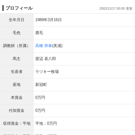
プロフィール
2002/12/17 00:00
生年月日
1989年3月16日
毛色
鹿毛
調教師（所属）
高橋 祥泰
(美浦)
馬主
渡辺 喜八郎
生産者
ラツキー牧場
産地
新冠町
本賞金
0万円
付加賞金
0万円
収得賞金：平地
平地：0万円