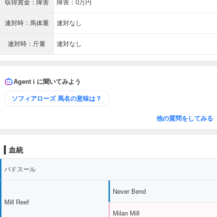
収得賞金：障害
障害：0万円
連対時：馬体重
連対なし
連対時：斤量
連対なし
Agent i に聞いてみよう
ソフィアローズ 馬名の意味は？
他の質問をしてみる
血統
パドスール
Never Bend
Mill Reef
Milan Mill