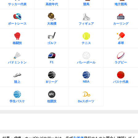
サッカー代表
高校年代
競馬
地方競馬
ボートレース
大相撲
フィギュア
カーリング
格闘技
ゴルフ
テニス
卓球
F1
バドミントン
バレーボール
ラグビー
NBA
陸上
Bリーグ
バスケ代表
学生バスケ
他競技
Doスポーツ