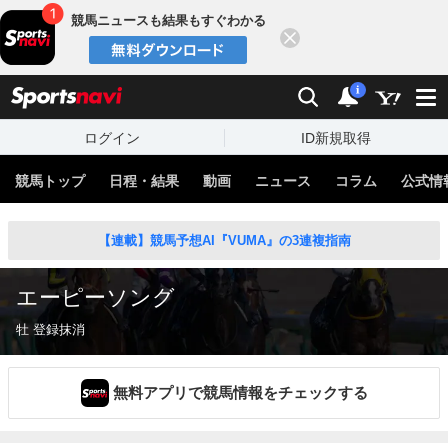
競馬ニュースも結果もすぐわかる
閉じる
スポーツナビ
検索
通知
i
ログイン
ID新規取得
競馬トップ
日程・結果
動画
ニュース
コラム
公式情
【連載】競馬予想AI『VUMA』の3連複指南
エーピーソング
牡 登録抹消
無料アプリで競馬情報をチェックする