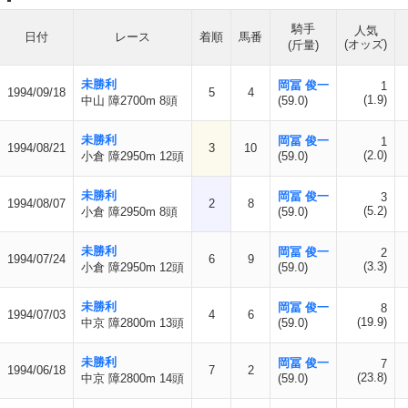
騎手
人気
日付
レース
着順
馬番
(オッズ)
(斤量)
未勝利
岡冨 俊一
1
1994/09/18
5
4
(1.9)
中山 障2700m 8頭
(59.0)
未勝利
岡冨 俊一
1
1994/08/21
3
10
(2.0)
小倉 障2950m 12頭
(59.0)
未勝利
岡冨 俊一
3
1994/08/07
2
8
(5.2)
小倉 障2950m 8頭
(59.0)
未勝利
岡冨 俊一
2
1994/07/24
6
9
(3.3)
小倉 障2950m 12頭
(59.0)
未勝利
岡冨 俊一
8
1994/07/03
4
6
(19.9)
中京 障2800m 13頭
(59.0)
未勝利
岡冨 俊一
7
1994/06/18
7
2
(23.8)
中京 障2800m 14頭
(59.0)