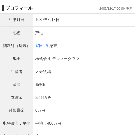
プロフィール
2002/12/17 00:00
生年月日
1989年4月4日
毛色
芦毛
調教師（所属）
武田 博
(栗東)
馬主
株式会社 デルマークラブ
生産者
大栄牧場
産地
新冠町
本賞金
3583万円
付加賞金
0万円
収得賞金：平地
平地：400万円