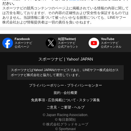
ださい。
スポーツナビの競馬コンテンツのページ上に掲載されている情報の内容に関して
は万全を期しておりますが、その内容の正確性および安全性を保証するものでは
ありません。当該情報に基づいて被ったいかなる損害についても、LINEヤフー
株式会社および情報提供者は一切の責任を負いかねます。
Facebook
X(旧Twitter)
YouTube
スポーツナビ
スポーツナビ
スポーツナビ
公式ページ
公式アカウント
公式チャンネル
スポーツナビ
Yahoo! JAPAN
スポーツナビはYahoo! JAPANのサービスであり、LINEヤフー株式会社がス
ポーツナビ株式会社と協力して運営しています。
プライバシーポリシー
プライバシーセンター
規約
会社概要
免責事項
広告掲載について
スタッフ募集
ご意見・ご要望
ヘルプ
© Japan Racing Association.
© 毎日新聞社
© 株式会社グラッドキューブ
© Sportsnavi