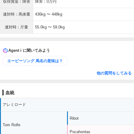
収得賞金：障害
障害：0万円
連対時：馬体重
436kg 〜 448kg
連対時：斤量
55.0kg 〜 59.0kg
Agent i に聞いてみよう
エーピーソング 馬名の意味は？
他の質問をしてみる
血統
アレミロード
Ribot
Tom Rolfe
Pocahontas