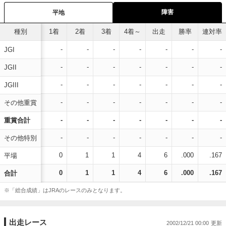
障害
平地
種別
1着
2着
3着
4着～
出走
勝率
連対率
-
-
-
-
-
-
-
JGI
-
-
-
-
-
-
-
JGII
-
-
-
-
-
-
-
JGIII
-
-
-
-
-
-
-
その他重賞
-
-
-
-
-
-
-
重賞合計
-
-
-
-
-
-
-
その他特別
0
1
1
4
6
.000
.167
平場
0
1
1
4
6
.000
.167
合計
※「総合成績」はJRAのレースのみとなります。
出走レース
2002/12/21 00:00