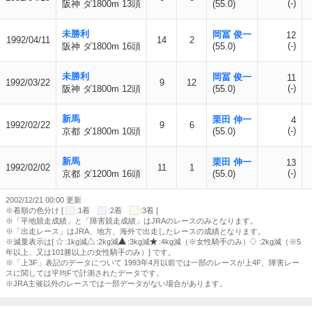
(-)
阪神 ダ1800m 13頭
(55.0)
未勝利
岡冨 俊一
12
1992/04/11
14
2
(-)
阪神 ダ1800m 16頭
(55.0)
未勝利
岡冨 俊一
11
1992/03/22
9
12
(-)
阪神 ダ1800m 12頭
(55.0)
新馬
栗田 伸一
4
1992/02/22
9
6
(-)
京都 ダ1800m 10頭
(55.0)
新馬
栗田 伸一
13
1992/02/02
11
1
(-)
京都 ダ1200m 16頭
(55.0)
2002/12/21 00:00 更新
※着順の色分け [
:1着
:2着
:3着 ]
※「平地競走成績」と「障害競走成績」はJRAのレースのみとなります。
※「出走レース」はJRA、地方、海外で出走したレースの成績となります。
※減量表示は[
:1kg減
:2kg減
:3kg減
:4kg減（※女性騎手のみ）
:2kg減（※5
年以上、又は101勝以上の女性騎手のみ）] です。
※「上3F」表記のデータについて 1993年4月以前では一部のレースが上4F、障害レー
スに関しては平均Fで計測されたデータです。
※JRA主催以外のレースでは一部データがない場合があります。