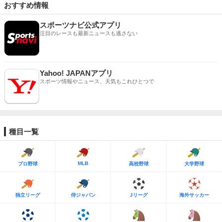
おすすめ情報
スポーツナビ公式アプリ
注目のレースも最新ニュースも逃さない
Yahoo! JAPANアプリ
スポーツ情報やニュース、天気もこれひとつで
種目一覧
MLB
プロ野球
高校野球
大学野球
独立リーグ
侍ジャパン
Jリーグ
海外サッカー