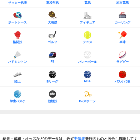
サッカー代表
高校年代
競馬
地方競馬
ボートレース
大相撲
フィギュア
カーリング
格闘技
ゴルフ
テニス
卓球
F1
バドミントン
バレーボール
ラグビー
NBA
陸上
Bリーグ
バスケ代表
学生バスケ
他競技
Doスポーツ
結果・成績・オッズなどのデータは、必ず
主催者
発行のものと照合し確認してく