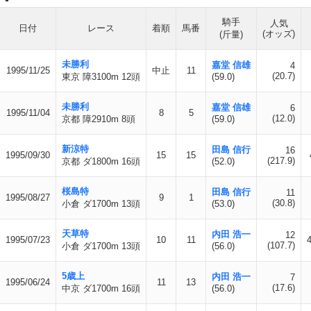
騎手
人気
日付
レース
着順
馬番
(オッズ)
(斤量)
未勝利
嘉堂 信雄
4
1995/11/25
中止
11
(20.7)
東京 障3100m 12頭
(59.0)
未勝利
嘉堂 信雄
6
1995/11/04
8
5
(12.0)
京都 障2910m 8頭
(59.0)
新涼特
田島 信行
16
1995/09/30
15
15
(217.9)
京都 ダ1800m 16頭
(52.0)
桜島特
田島 信行
11
1995/08/27
9
1
(30.8)
小倉 ダ1700m 13頭
(53.0)
天草特
内田 浩一
12
1995/07/23
10
11
(107.7)
小倉 ダ1700m 13頭
(56.0)
5歳上
内田 浩一
7
1995/06/24
11
13
(17.6)
中京 ダ1700m 16頭
(56.0)