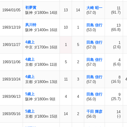
初夢賞
大崎 昭一
11
1994/01/05
13
14
(91.7)
阪神 ダ1800m 14頭
(57.0)
夙川特
田島 信行
13
1993/12/19
10
1
(65.8)
阪神 ダ1400m 16頭
(53.0)
4歳上
田島 信行
1
1993/11/27
1
5
(2.6)
中京 ダ1700m 16頭
(57.0)
4歳上
田島 信行
4
1993/11/06
5
2
(6.6)
京都 ダ1800m 11頭
(57.0)
4歳上
田島 信行
8
1993/10/24
11
3
(16.5)
京都 ダ1800m 13頭
(57.0)
5歳上
田島 信行
9
1993/06/13
4
4
(25.7)
阪神 ダ1800m 9頭
(56.0)
5歳上
千田 輝彦
14
1993/05/16
14
2
(-)
京都 ダ1800m 15頭
(56.0)