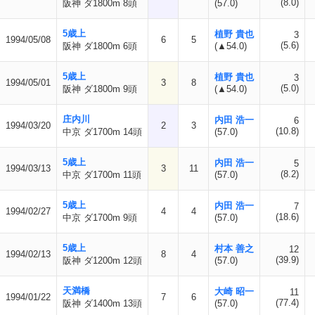
(8.0)
阪神 ダ1800m 8頭
(57.0)
5歳上
植野 貴也
3
1994/05/08
6
5
(5.6)
阪神 ダ1800m 6頭
(▲54.0)
5歳上
植野 貴也
3
1994/05/01
3
8
(5.0)
阪神 ダ1800m 9頭
(▲54.0)
庄内川
内田 浩一
6
1994/03/20
2
3
(10.8)
中京 ダ1700m 14頭
(57.0)
5歳上
内田 浩一
5
1994/03/13
3
11
(8.2)
中京 ダ1700m 11頭
(57.0)
5歳上
内田 浩一
7
1994/02/27
4
4
(18.6)
中京 ダ1700m 9頭
(57.0)
5歳上
村本 善之
12
1994/02/13
8
4
(39.9)
阪神 ダ1200m 12頭
(57.0)
天満橋
大崎 昭一
11
1994/01/22
7
6
(77.4)
阪神 ダ1400m 13頭
(57.0)