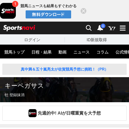
競馬ニュースも結果もすぐわかる
閉じる
スポーツナビ
検索
通知
i
ログイン
ID新規取得
競馬トップ
日程・結果
動画
ニュース
コラム
公式情
真中満＆五十嵐亮太が佐賀競馬予想に挑戦！（PR）
キーペガサス
牡 登録抹消
先週的中! AIが日曜重賞を大予想