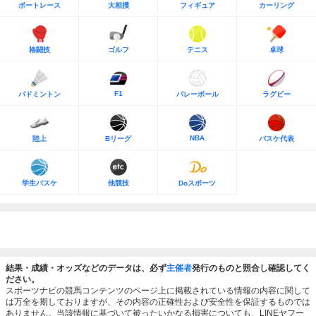
ボートレース
大相撲
フィギュア
カーリング
格闘技
ゴルフ
テニス
卓球
F1
バドミントン
バレーボール
ラグビー
NBA
陸上
Bリーグ
バスケ代表
学生バスケ
他競技
Doスポーツ
結果・成績・オッズなどのデータは、必ず
主催者
発行のものと照合し確認してく
ださい。
スポーツナビの競馬コンテンツのページ上に掲載されている情報の内容に関して
は万全を期しておりますが、その内容の正確性および安全性を保証するものでは
ありません。当該情報に基づいて被ったいかなる損害についても、LINEヤフー