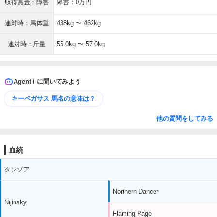
収得賞金：障害
障害：0万円
連対時：馬体重
438kg 〜 462kg
連対時：斤量
55.0kg 〜 57.0kg
Agent i に聞いてみよう
キーペガサス 馬名の意味は？
他の質問をしてみる
血統
タンゾア
Northern Dancer
Nijinsky
Flaming Page