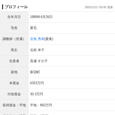
プロフィール
2002/12/17 00:00
生年月日
1989年4月26日
毛色
栗毛
調教師（所属）
音無 秀孝
(栗東)
馬主
北前 米子
生産者
高瀬 すが子
産地
新冠町
本賞金
6353万円
付加賞金
30.3万円
収得賞金：平地
平地：850万円