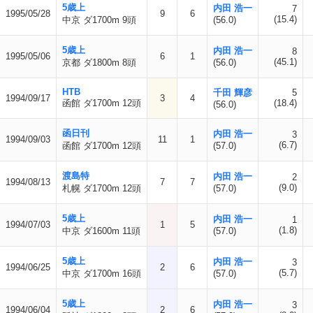
5歳上
内田 浩一
7
1995/05/28
9
6
(15.4)
中京 ダ1700m 9頭
(56.0)
5歳上
内田 浩一
8
1995/05/06
6
1
(45.1)
京都 ダ1800m 8頭
(56.0)
HTB
千田 輝彦
5
1994/09/17
3
4
函館 ダ1700m 12頭
(18.4)
(56.0)
函日刊
内田 浩一
3
1994/09/03
11
1
(6.7)
函館 ダ1700m 12頭
(57.0)
渡島特
内田 浩一
2
1994/08/13
7
7
(9.0)
札幌 ダ1700m 12頭
(57.0)
5歳上
内田 浩一
1
1994/07/03
1
5
(1.8)
中京 ダ1600m 11頭
(57.0)
5歳上
内田 浩一
3
1994/06/25
2
6
(5.7)
中京 ダ1700m 16頭
(57.0)
5歳上
内田 浩一
3
1994/06/04
2
6