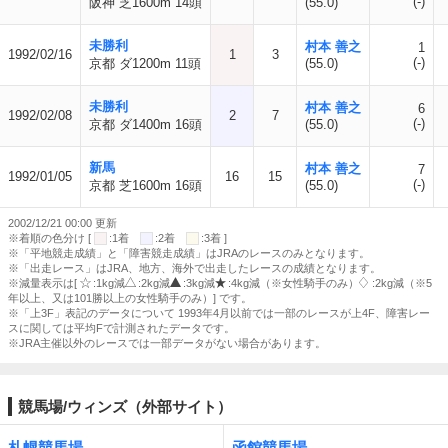
(-)
阪神 芝1600m 14頭
(55.0)
未勝利
村本 善之
1
1992/02/16
1
3
(-)
京都 ダ1200m 11頭
(55.0)
未勝利
村本 善之
6
1992/02/08
2
7
(-)
京都 ダ1400m 16頭
(55.0)
新馬
村本 善之
7
1992/01/05
16
15
(-)
京都 芝1600m 16頭
(55.0)
2002/12/21 00:00 更新
※着順の色分け [
:1着
:2着
:3着 ]
※「平地競走成績」と「障害競走成績」はJRAのレースのみとなります。
※「出走レース」はJRA、地方、海外で出走したレースの成績となります。
※減量表示は[
:1kg減
:2kg減
:3kg減
:4kg減（※女性騎手のみ）
:2kg減（※5
年以上、又は101勝以上の女性騎手のみ）] です。
※「上3F」表記のデータについて 1993年4月以前では一部のレースが上4F、障害レー
スに関しては平均Fで計測されたデータです。
※JRA主催以外のレースでは一部データがない場合があります。
競馬場/ウィンズ（外部サイト）
札幌競馬場
函館競馬場