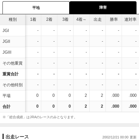
障害
平地
種別
1着
2着
3着
4着～
出走
勝率
連対率
-
-
-
-
-
-
-
JGI
-
-
-
-
-
-
-
JGII
-
-
-
-
-
-
-
JGIII
-
-
-
-
-
-
-
その他重賞
-
-
-
-
-
-
-
重賞合計
-
-
-
-
-
-
-
その他特別
0
0
0
2
2
.000
.000
平場
0
0
0
2
2
.000
.000
合計
※「総合成績」はJRAのレースのみとなります。
出走レース
2002/12/21 00:00