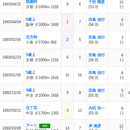
祇園特
千田 輝彦
10
1993/04/25
9
6
(-)
京都 ダ1800m 12頭
(53.0)
5歳上
田島 信行
6
1993/04/04
1
7
(-)
阪神 ダ1800m 16頭
(56.0)
北方特
田島 信行
3
1993/02/06
2
5
(-)
小倉 ダ1700m 8頭
(56.0)
5歳上
田島 信行
6
1993/01/23
6
1
(-)
京都 ダ1800m 12頭
(56.0)
5歳上
田島 信行
8
1993/01/05
15
16
(-)
京都 ダ1400m 16頭
(56.0)
4歳上
田島 信行
5
1992/12/20
9
9
(-)
中京 ダ1000m 16頭
(55.0)
沈丁花
内田 浩一
6
1992/03/21
3
12
(-)
中京 ダ1700m 13頭
(55.0)
アーリ
岸 滋彦
12
GIII
1992/03/08
14
7