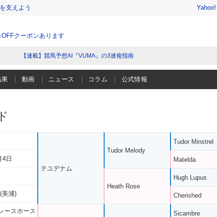
を支えよう
Yahoo
％OFFクーポンあります
【連載】競馬予想AI『VUMA』の3連複指南
結果
動画
ニュース
コラム
公式情報
ド
Tudor Minstrel
Tudor Melody
月4日
Matelda
テユデナム
Hugh Lupus
Heath Rose
(美浦)
Cherished
レースホース
Sicambre