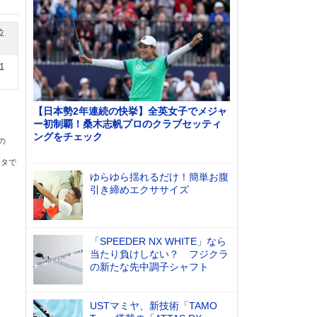
位
1
【日本勢2年連続の快挙】全英女子でメジャ
ー初制覇！桑木志帆プロのクラブセッティ
ングをチェック
の
ータで
ゆらゆら揺れるだけ！簡単お腹
引き締めエクササイズ
「SPEEDER NX WHITE」なら
当たり負けしない？ フジクラ
の新たな先中調子シャフト
USTマミヤ、新技術「TAMO