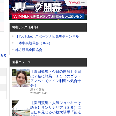
関連リンク（外部）
【YouTube】スポーツナビ競馬チャンネル
日本中央競馬会（JRA）
地方競馬全国協会
てみる
新着ニュース
【園田競馬・今日の世麗】６日
は７鞍に騎乗 １１Ｒのゴッド
アマベルでメイン制覇へ気合十
分！
馬トク報知
2026/8/6 9:40
【園田競馬・人気ジョッキーは
語る】サンリナリア（８Ｒ）に
自信を見せる小牧太騎手「前走