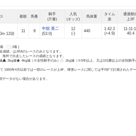
騎手
人気
タイム
通過順
ス
着順
馬番
馬体重
(斤量)
(オッズ)
差
上3F
中舘 英二
12
1:42.2
11-11-1
11
9
440
(-)
(+4.9)
40.4
0m 12頭
(53.0)
:2着
:3着 ]
走成績」はJRAのレースのみとなります。
方、海外で出走したレースの成績となります。
g減
:3kg減
:4kg減（※女性騎手のみ）
:2kg減（※5年以上、又は101勝以上の女性騎手
て 1993年4月以前では一部のレースが上4F、障害レースに関しては平均Fで計測されたデ
一部データがない場合があります。