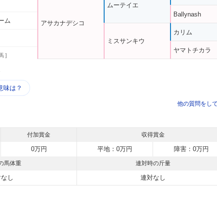
ムーテイエ
Ballynash
ーム
アサカナデシコ
カリム
ミスサンキウ
ヤマトチカラ
馬 ]
う
意味は？
他の質問をし
付加賞金
収得賞金
0万円
平地：0万円
障害：0万円
の馬体重
連対時の斤量
対なし
連対なし