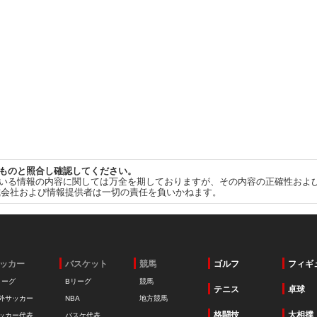
ものと照合し確認してください。
いる情報の内容に関しては万全を期しておりますが、その内容の正確性およ
式会社および情報提供者は一切の責任を負いかねます。
ッカー
バスケット
競馬
ゴルフ
フィギ
リーグ
Bリーグ
競馬
テニス
卓球
外サッカー
NBA
地方競馬
格闘技
大相撲
ッカー代表
バスケ代表