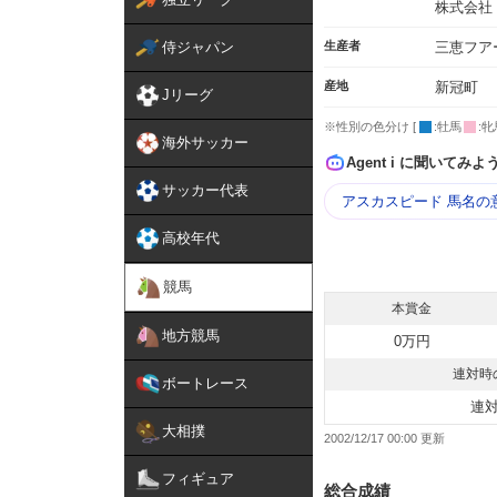
株式会社
侍ジャパン
生産者
三恵フア
産地
新冠町
Jリーグ
※性別の色分け [
:牡馬
:牝
海外サッカー
Agent i に聞いてみよ
サッカー代表
アスカスピード 馬名の
高校年代
競馬
本賞金
地方競馬
0万円
連対時
ボートレース
連
大相撲
2002/12/17 00:00
フィギュア
総合成績