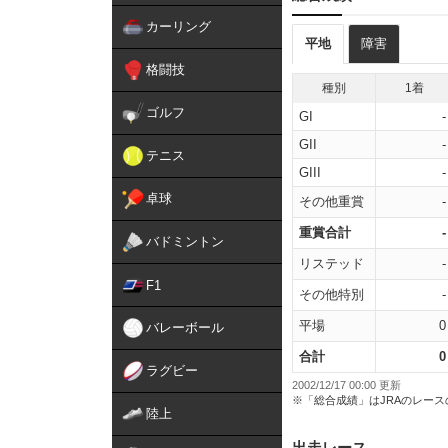
カーリング
平地
障害
格闘技
種別
1着
ゴルフ
GI
-
GII
-
テニス
GIII
-
卓球
その他重賞
-
重賞合計
-
バドミントン
リステッド
-
F1
その他特別
-
平場
0
バレーボール
合計
0
ラグビー
2002/12/17 00:00 更新
※「総合成績」はJRAのレー
陸上
出走レース