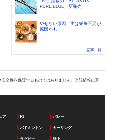
Tec」搭載の「ATTAS RX
PURE BLUE」新発売
やせない原因、実は栄養不足が
原因かも・・・
記事一覧
び安全性を保証するものではありません。当該情報に基
ュア
F1
バレー
バドミントン
カーリング
ラグビー
陸上