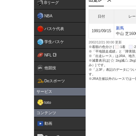
Bリーグ
NBA
日付
レー
新馬
バスケ代表
1991/09/15
中山 芝160
学生バスケ
2002/12/21 00:00 更新
※着順の色分け [
:1着
※「平地競走成績」と「障害競
NFL
※「出走レース」はJRA、地
※減量表示は[
:1kg減
:2k
み）] です。
他競技
※「上3F」表記のデータについ
す。
※JRA主催以外のレースでは
Doスポーツ
サービス
toto
コンテンツ
動画