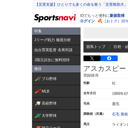
【災害支援】ひとりでも多くの命を救う「災害救助犬」
IDでもっと便利に
新規取得
ログイン
［おトク］10
特集
Jリーグ戦力 徹底分析
競馬トップ
日程・
仙台育英監督 名将対談
J国立試合に無料招待
アスカスピー
種目
登録抹消
プロ野球
性齢
牡
MLB
生年月日
1989年4
高校野球
毛色
鹿毛
調教師（所属）
石毛 善衛
大学野球
馬主
ライオン
独立リーグ