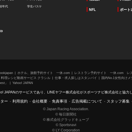
校年代
学生バスケ
NFL
ボート
to
kjapan
ホテル、旅館予約サイト 一休.com
レストラン予約サイト 一休.com レ
料理レシピ動画サービス クラシル
仕事・求人探しはスタンバイ
国内No.1女性向けメデ
st」
Yahoo! JAPAN
oo! JAPANのサービスであり、LINEヤフー株式会社がスポーツナビ株式会社と協
ンター
-
利用規約
-
会社概要
-
免責事項
-
広告掲載について
-
スタッフ募集
© Japan Racing Association.
© 毎日新聞社
© 株式会社グラッドキューブ
© Sportsnavi
© LY Corporation