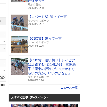
が強かった」
馬トク報知
2026/8/6 9:30
【レパードS】追って一言
サンケイスポーツ
率
2026/8/6 9:07
-
-
【CBC賞】追って一言
-
サンケイスポーツ
2026/8/6 9:06
-
-
【CBC賞 追い切り】レイピア
-
は坂路で4ハロン51秒9 三渕助
手「栗東の坂路で引っ掛かるぐ
-
らいの方が、いいのかなと」
サンケイスポーツ
.000
2026/8/6 8:14
.000
ニュース一覧
おすすめ記事（Doスポーツ）