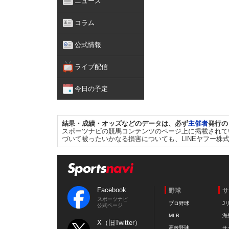
ニュース
コラム
公式情報
ライブ配信
今日の予定
結果・成績・オッズなどのデータは、必ず
主催者
発行の
スポーツナビの競馬コンテンツのページ上に掲載されて
づいて被ったいかなる損害についても、LINEヤフー株
Facebook
野球
サ
スポーツナビ
プロ野球
J
公式ページ
MLB
海
X（旧Twitter）
高校野球
サ