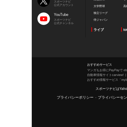
スポーツナビ
公式アカウント
大学野球
高
独立リーグ
YouTube
スポーツナビ
侍ジャパン
公式チャンネル
ライブ
to
おすすめサービス
マンガもお得にPayPayで eboo
自動車情報サイトcarview!
おすすめ情報サービス「mybe
スポーツナビはYah
プライバシーポリシー
-
プライバシーセ