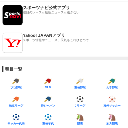
スポーツナビ公式アプリ
注目のレースも最新ニュースも逃さない
Yahoo! JAPANアプリ
スポーツ情報やニュース、天気もこれひとつで
種目一覧
MLB
プロ野球
高校野球
大学野球
独立リーグ
侍ジャパン
Jリーグ
海外サッカー
サッカー代表
高校年代
競馬
地方競馬