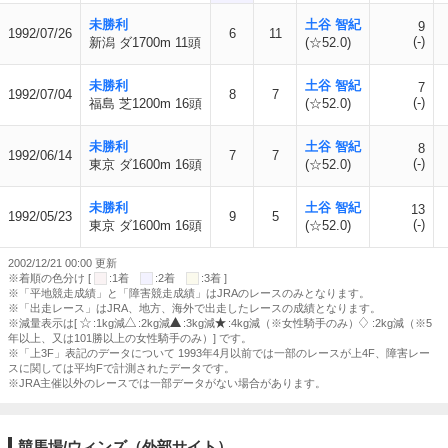
未勝利
土谷 智紀
9
1992/07/26
6
11
(-)
新潟 ダ1700m 11頭
(☆52.0)
未勝利
土谷 智紀
7
1992/07/04
8
7
(-)
福島 芝1200m 16頭
(☆52.0)
未勝利
土谷 智紀
8
1992/06/14
7
7
(-)
東京 ダ1600m 16頭
(☆52.0)
未勝利
土谷 智紀
13
1992/05/23
9
5
(-)
東京 ダ1600m 16頭
(☆52.0)
2002/12/21 00:00 更新
※着順の色分け [
:1着
:2着
:3着 ]
※「平地競走成績」と「障害競走成績」はJRAのレースのみとなります。
※「出走レース」はJRA、地方、海外で出走したレースの成績となります。
※減量表示は[
:1kg減
:2kg減
:3kg減
:4kg減（※女性騎手のみ）
:2kg減（※5
年以上、又は101勝以上の女性騎手のみ）] です。
※「上3F」表記のデータについて 1993年4月以前では一部のレースが上4F、障害レー
スに関しては平均Fで計測されたデータです。
※JRA主催以外のレースでは一部データがない場合があります。
競馬場/ウィンズ（外部サイト）