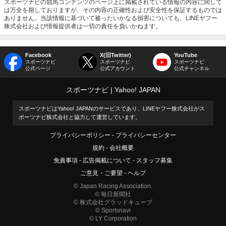
スポーツナビの競馬コンテンツのページ上に掲載されている情報の内容に関して
は万全を期しておりますが、その内容の正確性および安全性を保証するものでは
ありません。当該情報に基づいて被ったいかなる損害についても、LINEヤフー
株式会社および情報提供者は一切の責任を負いかねます。
Facebook
X(旧Twitter)
YouTube
スポーツナビ
スポーツナビ
スポーツナビ
公式ページ
公式アカウント
公式チャンネル
スポーツナビ
Yahoo! JAPAN
スポーツナビはYahoo! JAPANのサービスであり、LINEヤフー株式会社がス
ポーツナビ株式会社と協力して運営しています。
プライバシーポリシー
プライバシーセンター
規約
会社概要
免責事項
広告掲載について
スタッフ募集
ご意見・ご要望
ヘルプ
© Japan Racing Association.
© 毎日新聞社
© 株式会社グラッドキューブ
© Sportsnavi
© LY Corporation