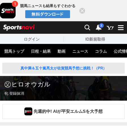
競馬ニュースも結果もすぐわかる
閉じる
スポーツナビ
検索
通知
i
ログイン
ID新規取得
競馬トップ
日程・結果
動画
ニュース
コラム
公式情
真中満＆五十嵐亮太が佐賀競馬予想に挑戦！（PR）
ヒロオウガル
牝 登録抹消
先週的中! AIが平安エルムSを大予想