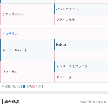
バウンテイアス
ユアースポート
フアインサラ
ヒロサラン
Habitat
ステイールハート
オンリーフオアライフ
フクイサミ
アソルータ
※性別の色分け [
:牡馬
:牝馬 ]
総合成績
2002/12/17 00:00