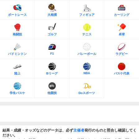
ボートレース
大相撲
フィギュア
カーリング
格闘技
ゴルフ
テニス
卓球
F1
バドミントン
バレーボール
ラグビー
NBA
陸上
Bリーグ
バスケ代表
学生バスケ
他競技
Doスポーツ
結果・成績・オッズなどのデータは、必ず
主催者
発行のものと照合し確認してく
ださい。