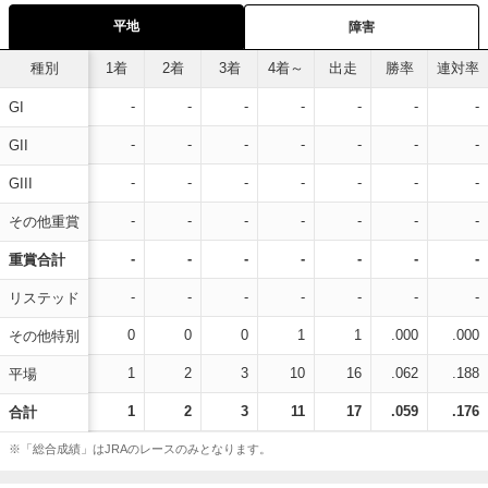
平地
障害
種別
1着
2着
3着
4着～
出走
勝率
連対率
-
-
-
-
-
-
-
GI
-
-
-
-
-
-
-
GII
-
-
-
-
-
-
-
GIII
-
-
-
-
-
-
-
その他重賞
-
-
-
-
-
-
-
重賞合計
-
-
-
-
-
-
-
リステッド
0
0
0
1
1
.000
.000
その他特別
1
2
3
10
16
.062
.188
平場
1
2
3
11
17
.059
.176
合計
※「総合成績」はJRAのレースのみとなります。