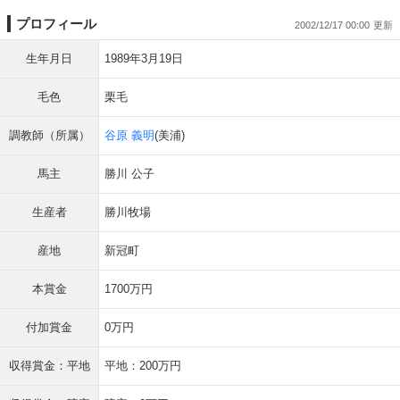
プロフィール
2002/12/17 00:00
生年月日
1989年3月19日
毛色
栗毛
調教師（所属）
谷原 義明
(美浦)
馬主
勝川 公子
生産者
勝川牧場
産地
新冠町
本賞金
1700万円
付加賞金
0万円
収得賞金：平地
平地：200万円