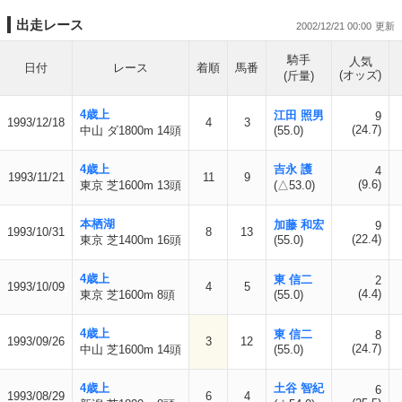
出走レース
2002/12/21 00:00
騎手
人気
日付
レース
着順
馬番
(オッズ)
(斤量)
4歳上
江田 照男
9
1993/12/18
4
3
(24.7)
中山 ダ1800m 14頭
(55.0)
4歳上
吉永 護
4
1993/11/21
11
9
(9.6)
東京 芝1600m 13頭
(△53.0)
本栖湖
加藤 和宏
9
1993/10/31
8
13
(22.4)
東京 芝1400m 16頭
(55.0)
4歳上
東 信二
2
1993/10/09
4
5
(4.4)
東京 芝1600m 8頭
(55.0)
4歳上
東 信二
8
1993/09/26
3
12
(24.7)
中山 芝1600m 14頭
(55.0)
4歳上
土谷 智紀
6
1993/08/29
6
4