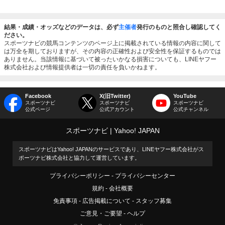
結果・成績・オッズなどのデータは、必ず
主催者
発行のものと照合し確認してく
ださい。
スポーツナビの競馬コンテンツのページ上に掲載されている情報の内容に関して
は万全を期しておりますが、その内容の正確性および安全性を保証するものでは
ありません。当該情報に基づいて被ったいかなる損害についても、LINEヤフー
株式会社および情報提供者は一切の責任を負いかねます。
Facebook
X(旧Twitter)
YouTube
スポーツナビ
スポーツナビ
スポーツナビ
公式ページ
公式アカウント
公式チャンネル
スポーツナビ
Yahoo! JAPAN
スポーツナビはYahoo! JAPANのサービスであり、LINEヤフー株式会社がス
ポーツナビ株式会社と協力して運営しています。
プライバシーポリシー
プライバシーセンター
規約
会社概要
免責事項
広告掲載について
スタッフ募集
ご意見・ご要望
ヘルプ