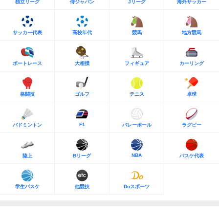
独立リーグ
侍ジャパン
Jリーグ
海外サッカー
サッカー代表
高校年代
競馬
地方競馬
ボートレース
大相撲
フィギュア
カーリング
格闘技
ゴルフ
テニス
卓球
F1
バドミントン
バレーボール
ラグビー
NBA
陸上
Bリーグ
バスケ代表
学生バスケ
他競技
Doスポーツ