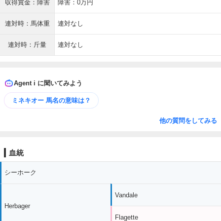
収得賞金：障害
障害：0万円
連対時：馬体重
連対なし
連対時：斤量
連対なし
Agent i に聞いてみよう
ミネキオー 馬名の意味は？
他の質問をしてみる
血統
シーホーク
Vandale
Herbager
Flagette