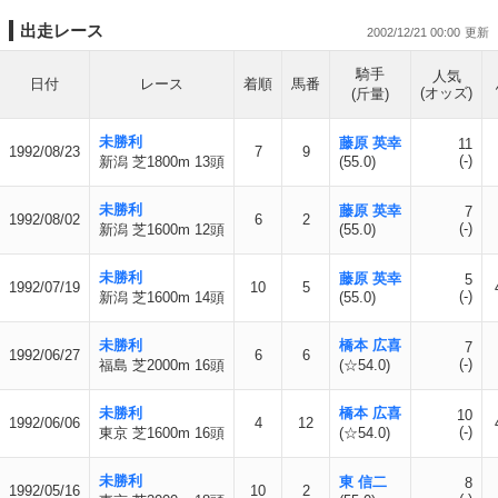
出走レース
2002/12/21 00:00
騎手
人気
日付
レース
着順
馬番
(オッズ)
(斤量)
未勝利
藤原 英幸
11
1992/08/23
7
9
(-)
新潟 芝1800m 13頭
(55.0)
未勝利
藤原 英幸
7
1992/08/02
6
2
(-)
新潟 芝1600m 12頭
(55.0)
未勝利
藤原 英幸
5
1992/07/19
10
5
(-)
新潟 芝1600m 14頭
(55.0)
未勝利
橋本 広喜
7
1992/06/27
6
6
(-)
福島 芝2000m 16頭
(☆54.0)
未勝利
橋本 広喜
10
1992/06/06
4
12
(-)
東京 芝1600m 16頭
(☆54.0)
未勝利
東 信二
8
1992/05/16
10
2