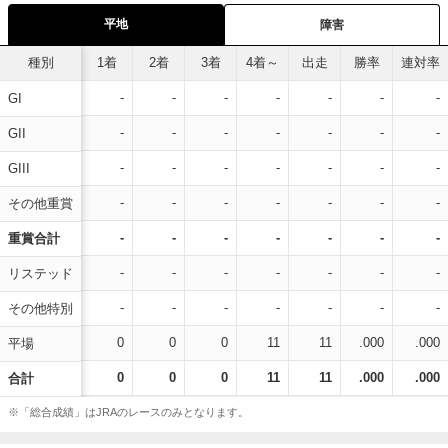
平地
障害
種別
1着
2着
3着
4着～
出走
勝率
連対率
-
-
-
-
-
-
-
GI
-
-
-
-
-
-
-
GII
-
-
-
-
-
-
-
GIII
-
-
-
-
-
-
-
その他重賞
-
-
-
-
-
-
-
重賞合計
-
-
-
-
-
-
-
リステッド
-
-
-
-
-
-
-
その他特別
0
0
0
11
11
.000
.000
平場
0
0
0
11
11
.000
.000
合計
※「総合成績」はJRAのレースのみとなります。