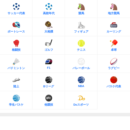
サッカー代表
高校年代
競馬
地方競馬
ボートレース
大相撲
フィギュア
カーリング
格闘技
ゴルフ
テニス
卓球
F1
バドミントン
バレーボール
ラグビー
NBA
陸上
Bリーグ
バスケ代表
学生バスケ
他競技
Doスポーツ