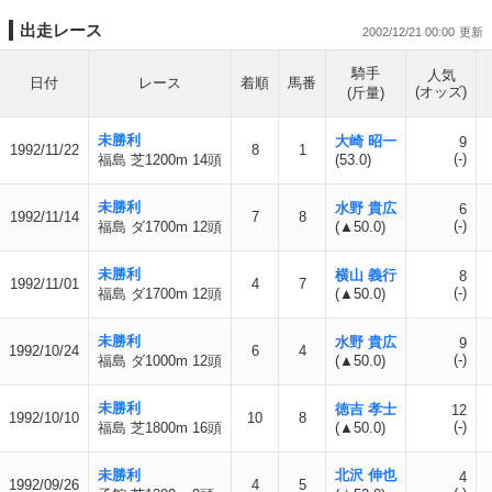
出走レース
2002/12/21 00:00
騎手
人気
日付
レース
着順
馬番
(オッズ)
(斤量)
未勝利
大崎 昭一
9
1992/11/22
8
1
(-)
福島 芝1200m 14頭
(53.0)
未勝利
水野 貴広
6
1992/11/14
7
8
(-)
福島 ダ1700m 12頭
(▲50.0)
未勝利
横山 義行
8
1992/11/01
4
7
(-)
福島 ダ1700m 12頭
(▲50.0)
未勝利
水野 貴広
9
1992/10/24
6
4
(-)
福島 ダ1000m 12頭
(▲50.0)
未勝利
徳吉 孝士
12
1992/10/10
10
8
(-)
福島 芝1800m 16頭
(▲50.0)
未勝利
北沢 伸也
4
1992/09/26
4
5