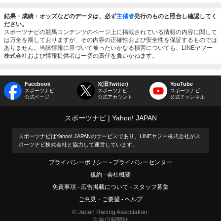
結果・成績・オッズなどのデータは、必ず
主催者
発行のものと照合し確認してく
ださい。
スポーツナビの競馬コンテンツのページ上に掲載されている情報の内容に関して
は万全を期しておりますが、その内容の正確性および安全性を保証するものでは
ありません。当該情報に基づいて被ったいかなる損害についても、LINEヤフー
株式会社および情報提供者は一切の責任を負いかねます。
Facebook
X(旧Twitter)
YouTube
スポーツナビ
スポーツナビ
スポーツナビ
公式ページ
公式アカウント
公式チャンネル
スポーツナビ
Yahoo! JAPAN
スポーツナビはYahoo! JAPANのサービスであり、LINEヤフー株式会社がス
ポーツナビ株式会社と協力して運営しています。
プライバシーポリシー
プライバシーセンター
規約
会社概要
免責事項
広告掲載について
スタッフ募集
ご意見・ご要望
ヘルプ
© Japan Racing Association.
© 毎日新聞社