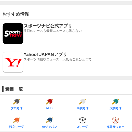
おすすめ情報
スポーツナビ公式アプリ
注目のレースも最新ニュースも逃さない
Yahoo! JAPANアプリ
スポーツ情報やニュース、天気もこれひとつで
種目一覧
MLB
プロ野球
高校野球
大学野球
独立リーグ
侍ジャパン
Jリーグ
海外サッカー