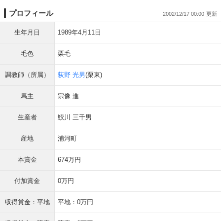
プロフィール
2002/12/17 00:00
生年月日
1989年4月11日
毛色
栗毛
調教師（所属）
荻野 光男
(栗東)
馬主
宗像 進
生産者
鮫川 三千男
産地
浦河町
本賞金
674万円
付加賞金
0万円
収得賞金：平地
平地：0万円