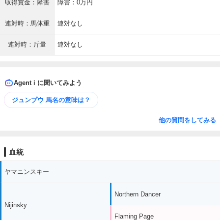
収得賞金：障害
障害：0万円
連対時：馬体重
連対なし
連対時：斤量
連対なし
Agent i に聞いてみよう
ジュンプウ 馬名の意味は？
他の質問をしてみる
血統
ヤマニンスキー
Northern Dancer
Nijinsky
Flaming Page