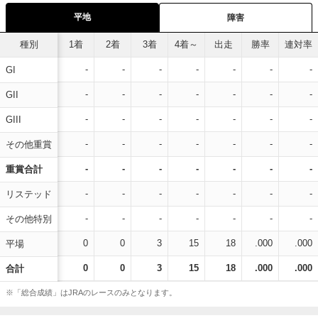
平地
障害
種別
1着
2着
3着
4着～
出走
勝率
連対率
-
-
-
-
-
-
-
GI
-
-
-
-
-
-
-
GII
-
-
-
-
-
-
-
GIII
-
-
-
-
-
-
-
その他重賞
-
-
-
-
-
-
-
重賞合計
-
-
-
-
-
-
-
リステッド
-
-
-
-
-
-
-
その他特別
0
0
3
15
18
.000
.000
平場
0
0
3
15
18
.000
.000
合計
※「総合成績」はJRAのレースのみとなります。