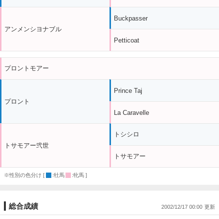
Buckpasser
アンメンシヨナブル
Petticoat
プロントモアー
Prince Taj
プロント
La Caravelle
トシシロ
トサモアー弐世
トサモアー
※性別の色分け [
:牡馬
:牝馬 ]
総合成績
2002/12/17 00:00