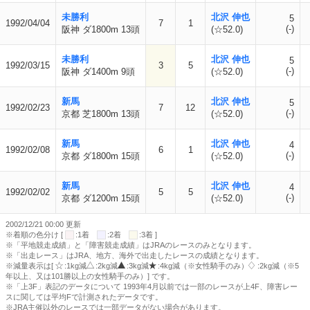
未勝利
北沢 伸也
5
1992/04/04
7
1
(-)
阪神 ダ1800m 13頭
(☆52.0)
未勝利
北沢 伸也
5
1992/03/15
3
5
(-)
阪神 ダ1400m 9頭
(☆52.0)
新馬
北沢 伸也
5
1992/02/23
7
12
(-)
京都 芝1800m 13頭
(☆52.0)
新馬
北沢 伸也
4
1992/02/08
6
1
(-)
京都 ダ1800m 15頭
(☆52.0)
新馬
北沢 伸也
4
1992/02/02
5
5
(-)
京都 ダ1200m 15頭
(☆52.0)
2002/12/21 00:00 更新
※着順の色分け [
:1着
:2着
:3着 ]
※「平地競走成績」と「障害競走成績」はJRAのレースのみとなります。
※「出走レース」はJRA、地方、海外で出走したレースの成績となります。
※減量表示は[
:1kg減
:2kg減
:3kg減
:4kg減（※女性騎手のみ）
:2kg減（※5
年以上、又は101勝以上の女性騎手のみ）] です。
※「上3F」表記のデータについて 1993年4月以前では一部のレースが上4F、障害レー
スに関しては平均Fで計測されたデータです。
※JRA主催以外のレースでは一部データがない場合があります。