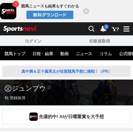
競馬ニュースも結果もすぐわかる
閉じる
スポーツナビ
検索
通知
i
ログイン
ID新規取得
競馬トップ
日程・結果
動画
ニュース
コラム
公式情
真中満＆五十嵐亮太が佐賀競馬予想に挑戦！（PR）
ジュンプウ
牝 登録抹消
先週的中! AIが日曜重賞を大予想