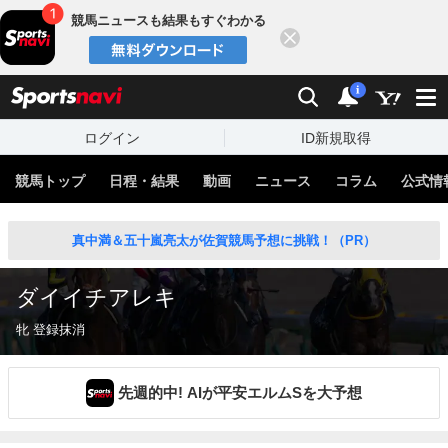
競馬ニュースも結果もすぐわかる
閉じる
スポーツナビ
検索
通知
i
ログイン
ID新規取得
競馬トップ
日程・結果
動画
ニュース
コラム
公式情
真中満＆五十嵐亮太が佐賀競馬予想に挑戦！（PR）
ダイイチアレキ
牝 登録抹消
先週的中! AIが平安エルムSを大予想