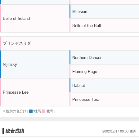
Milesian
Belle of Ireland
Belle of the Ball
プリンセスリダ
Northern Dancer
Nijinsky
Flaming Page
Habitat
Princesse Lee
Princesse Tora
※性別の色分け [
:牡馬
:牝馬 ]
総合成績
2002/12/17 00:00