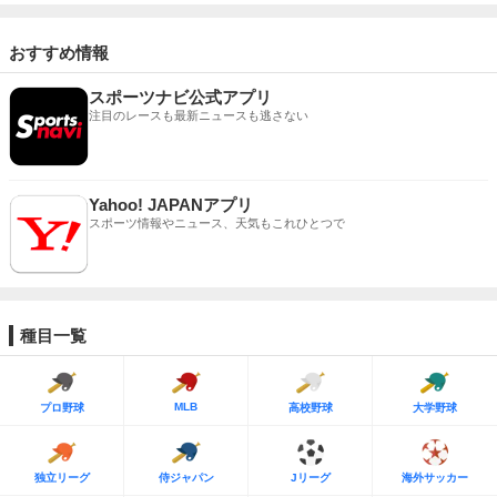
おすすめ情報
スポーツナビ公式アプリ
注目のレースも最新ニュースも逃さない
Yahoo! JAPANアプリ
スポーツ情報やニュース、天気もこれひとつで
種目一覧
MLB
プロ野球
高校野球
大学野球
独立リーグ
侍ジャパン
Jリーグ
海外サッカー