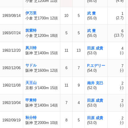
(4.9)
小倉 芝1200m 11頭
(55.0)
伊万里
武 豊
1
1993/08/14
10
5
(2.7)
小倉 芝1700m 12頭
(55.0)
筑紫特
武 豊
6
1993/07/24
5
5
(13.7)
小倉 芝1200m 18頭
(55.0)
夙川特
田原 成貴
4
1992/12/20
11
13
(-)
阪神 芝1400m 15頭
(53.0)
サドル
P.エデリー
7
1992/12/06
6
7
(-)
阪神 芝1600m 12頭
(54.0)
天王山
南井 克巳
2
1992/11/08
11
9
(-)
京都 ダ1400m 15頭
(52.0)
甲東特
田原 成貴
2
1992/10/04
7
4
(-)
阪神 芝1400m 14頭
(53.0)
秋分特
田原 成貴
2
1992/09/19
8
5
(-)
阪神 芝2000m 10頭
(53.0)