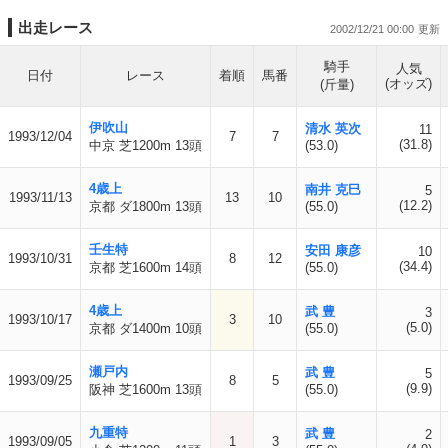
出走レース
2002/12/21 00:00
騎手
人気
日付
レース
着順
馬番
(オッズ)
(斤量)
伊吹山
清水 英次
11
1993/12/04
7
7
(31.8)
中京 芝1200m 13頭
(53.0)
4歳上
南井 克巳
5
1993/11/13
13
10
(12.2)
京都 ダ1800m 13頭
(55.0)
壬生特
安田 康彦
10
1993/10/31
8
12
(34.4)
京都 芝1600m 14頭
(55.0)
4歳上
武 豊
3
1993/10/17
3
10
(5.0)
京都 ダ1400m 10頭
(55.0)
瀬戸内
武 豊
5
1993/09/25
8
5
(9.9)
阪神 芝1600m 13頭
(55.0)
九重特
武 豊
2
1993/09/05
1
3