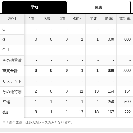
平地
障害
種別
1着
2着
3着
4着～
出走
勝率
連対率
-
-
-
-
-
-
-
GI
0
0
0
1
1
.000
.000
GII
-
-
-
-
-
-
-
GIII
-
-
-
-
-
-
-
その他重賞
0
0
0
1
1
.000
.000
重賞合計
-
-
-
-
-
-
-
リステッド
2
0
0
11
13
.154
.154
その他特別
1
1
1
1
4
.250
.500
平場
3
1
1
13
18
.167
.222
合計
※「総合成績」はJRAのレースのみとなります。