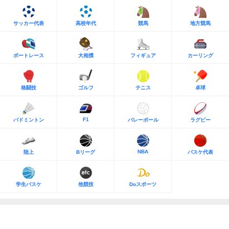
サッカー代表
高校年代
競馬
地方競馬
ボートレース
大相撲
フィギュア
カーリング
格闘技
ゴルフ
テニス
卓球
F1
バドミントン
バレーボール
ラグビー
NBA
陸上
Bリーグ
バスケ代表
学生バスケ
他競技
Doスポーツ