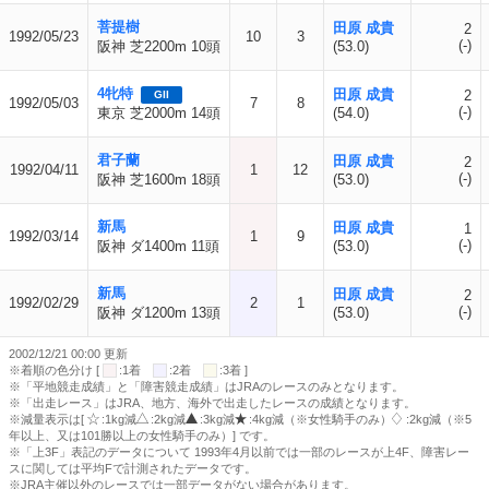
菩提樹
田原 成貴
2
1992/05/23
10
3
(-)
阪神 芝2200m 10頭
(53.0)
4牝特
田原 成貴
2
GII
1992/05/03
7
8
(-)
東京 芝2000m 14頭
(54.0)
君子蘭
田原 成貴
2
1992/04/11
1
12
(-)
阪神 芝1600m 18頭
(53.0)
新馬
田原 成貴
1
1992/03/14
1
9
(-)
阪神 ダ1400m 11頭
(53.0)
新馬
田原 成貴
2
1992/02/29
2
1
(-)
阪神 ダ1200m 13頭
(53.0)
2002/12/21 00:00 更新
※着順の色分け [
:1着
:2着
:3着 ]
※「平地競走成績」と「障害競走成績」はJRAのレースのみとなります。
※「出走レース」はJRA、地方、海外で出走したレースの成績となります。
※減量表示は[
:1kg減
:2kg減
:3kg減
:4kg減（※女性騎手のみ）
:2kg減（※5
年以上、又は101勝以上の女性騎手のみ）] です。
※「上3F」表記のデータについて 1993年4月以前では一部のレースが上4F、障害レー
スに関しては平均Fで計測されたデータです。
※JRA主催以外のレースでは一部データがない場合があります。