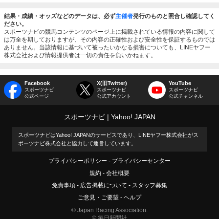
結果・成績・オッズなどのデータは、必ず
主催者
発行のものと照合し確認してく
ださい。
スポーツナビの競馬コンテンツのページ上に掲載されている情報の内容に関して
は万全を期しておりますが、その内容の正確性および安全性を保証するものでは
ありません。当該情報に基づいて被ったいかなる損害についても、LINEヤフー
株式会社および情報提供者は一切の責任を負いかねます。
Facebook
X(旧Twitter)
YouTube
スポーツナビ
スポーツナビ
スポーツナビ
公式ページ
公式アカウント
公式チャンネル
スポーツナビ
Yahoo! JAPAN
スポーツナビはYahoo! JAPANのサービスであり、LINEヤフー株式会社がス
ポーツナビ株式会社と協力して運営しています。
プライバシーポリシー
プライバシーセンター
規約
会社概要
免責事項
広告掲載について
スタッフ募集
ご意見・ご要望
ヘルプ
© Japan Racing Association.
© 毎日新聞社