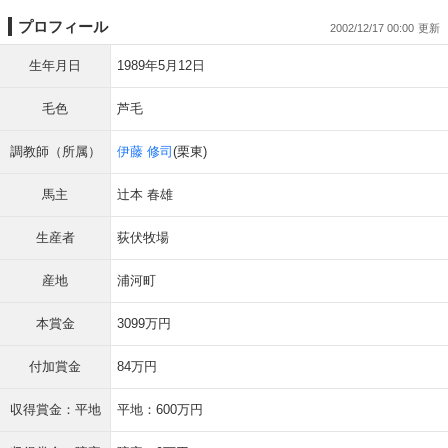
プロフィール
2002/12/17 00:00
生年月日
1989年5月12日
毛色
芦毛
調教師（所属）
伊藤 修司
(栗東)
馬主
辻本 春雄
生産者
荻伏牧場
産地
浦河町
本賞金
3099万円
付加賞金
84万円
収得賞金：平地
平地：600万円