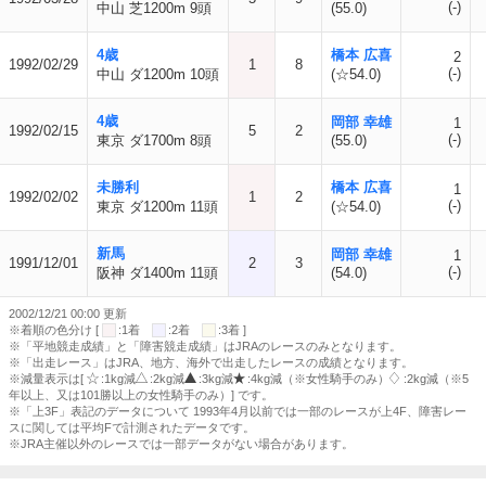
(-)
中山 芝1200m 9頭
(55.0)
4歳
橋本 広喜
2
1992/02/29
1
8
(-)
中山 ダ1200m 10頭
(☆54.0)
4歳
岡部 幸雄
1
1992/02/15
5
2
(-)
東京 ダ1700m 8頭
(55.0)
未勝利
橋本 広喜
1
1992/02/02
1
2
(-)
東京 ダ1200m 11頭
(☆54.0)
新馬
岡部 幸雄
1
1991/12/01
2
3
(-)
阪神 ダ1400m 11頭
(54.0)
2002/12/21 00:00 更新
※着順の色分け [
:1着
:2着
:3着 ]
※「平地競走成績」と「障害競走成績」はJRAのレースのみとなります。
※「出走レース」はJRA、地方、海外で出走したレースの成績となります。
※減量表示は[
:1kg減
:2kg減
:3kg減
:4kg減（※女性騎手のみ）
:2kg減（※5
年以上、又は101勝以上の女性騎手のみ）] です。
※「上3F」表記のデータについて 1993年4月以前では一部のレースが上4F、障害レー
スに関しては平均Fで計測されたデータです。
※JRA主催以外のレースでは一部データがない場合があります。