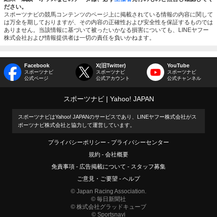
ださい。
スポーツナビの競馬コンテンツのページ上に掲載されている情報の内容に関して
は万全を期しておりますが、その内容の正確性および安全性を保証するものでは
ありません。当該情報に基づいて被ったいかなる損害についても、LINEヤフー
株式会社および情報提供者は一切の責任を負いかねます。
Facebook
X(旧Twitter)
YouTube
スポーツナビ
スポーツナビ
スポーツナビ
公式ページ
公式アカウント
公式チャンネル
スポーツナビ
Yahoo! JAPAN
スポーツナビはYahoo! JAPANのサービスであり、LINEヤフー株式会社がス
ポーツナビ株式会社と協力して運営しています。
プライバシーポリシー
プライバシーセンター
規約
会社概要
免責事項
広告掲載について
スタッフ募集
ご意見・ご要望
ヘルプ
© Japan Racing Association.
© 毎日新聞社
© 株式会社グラッドキューブ
© Sportsnavi