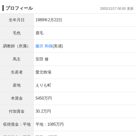
プロフィール
2002/12/17 00:00
生年月日
1989年2月22日
毛色
鹿毛
調教師（所属）
藤沢 和雄
(美浦)
馬主
安田 修
生産者
愛北牧場
産地
えりも町
本賞金
5450万円
付加賞金
30.2万円
収得賞金：平地
平地：1085万円