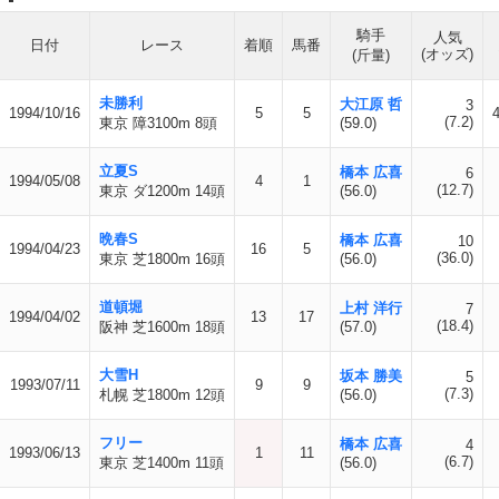
騎手
人気
日付
レース
着順
馬番
(オッズ)
(斤量)
未勝利
大江原 哲
3
1994/10/16
5
5
(7.2)
東京 障3100m 8頭
(59.0)
立夏S
橋本 広喜
6
1994/05/08
4
1
(12.7)
東京 ダ1200m 14頭
(56.0)
晩春S
橋本 広喜
10
1994/04/23
16
5
(36.0)
東京 芝1800m 16頭
(56.0)
道頓堀
上村 洋行
7
1994/04/02
13
17
(18.4)
阪神 芝1600m 18頭
(57.0)
大雪H
坂本 勝美
5
1993/07/11
9
9
(7.3)
札幌 芝1800m 12頭
(56.0)
フリー
橋本 広喜
4
1993/06/13
1
11
(6.7)
東京 芝1400m 11頭
(56.0)