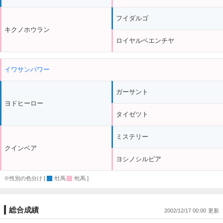
フイダルゴ
キクノホウラン
ロイヤルベエンチヤ
イワサンパワー
ガーサント
ヨドヒーロー
タイゼツト
ミステリー
クインベア
ヨシノシルビア
※性別の色分け [
:牡馬
:牝馬 ]
総合成績
2002/12/17 00:00