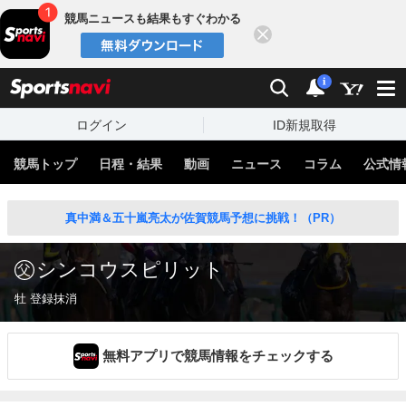
競馬ニュースも結果もすぐわかる
閉じる
スポーツナビ
検索
通知
i
ログイン
ID新規取得
競馬トップ
日程・結果
動画
ニュース
コラム
公式情
真中満＆五十嵐亮太が佐賀競馬予想に挑戦！（PR）
シンコウスピリット
牡 登録抹消
無料アプリで競馬情報をチェックする