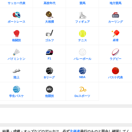
サッカー代表
高校年代
競馬
地方競馬
ボートレース
大相撲
フィギュア
カーリング
格闘技
ゴルフ
テニス
卓球
F1
バドミントン
バレーボール
ラグビー
NBA
陸上
Bリーグ
バスケ代表
学生バスケ
他競技
Doスポーツ
結果・成績・オッズなどのデータは、必ず
主催者
発行のものと照合し確認してく