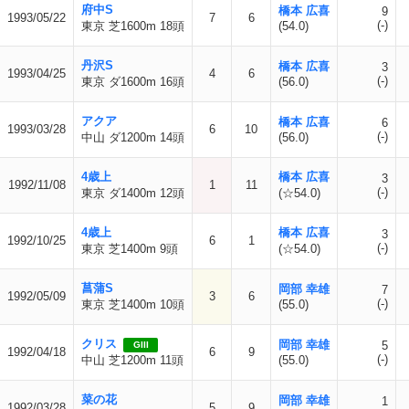
府中S
橋本 広喜
9
1993/05/22
7
6
(-)
東京 芝1600m 18頭
(54.0)
丹沢S
橋本 広喜
3
1993/04/25
4
6
(-)
東京 ダ1600m 16頭
(56.0)
アクア
橋本 広喜
6
1993/03/28
6
10
(-)
中山 ダ1200m 14頭
(56.0)
4歳上
橋本 広喜
3
1992/11/08
1
11
(-)
東京 ダ1400m 12頭
(☆54.0)
4歳上
橋本 広喜
3
1992/10/25
6
1
(-)
東京 芝1400m 9頭
(☆54.0)
菖蒲S
岡部 幸雄
7
1992/05/09
3
6
(-)
東京 芝1400m 10頭
(55.0)
クリス
岡部 幸雄
5
GIII
1992/04/18
6
9
(-)
中山 芝1200m 11頭
(55.0)
菜の花
岡部 幸雄
1
1992/03/28
5
9