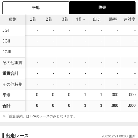
障害
平地
種別
1着
2着
3着
4着～
出走
勝率
連対率
-
-
-
-
-
-
-
JGI
-
-
-
-
-
-
-
JGII
-
-
-
-
-
-
-
JGIII
-
-
-
-
-
-
-
その他重賞
-
-
-
-
-
-
-
重賞合計
-
-
-
-
-
-
-
その他特別
0
0
0
1
1
.000
.000
平場
0
0
0
1
1
.000
.000
合計
※「総合成績」はJRAのレースのみとなります。
出走レース
2002/12/21 00:00