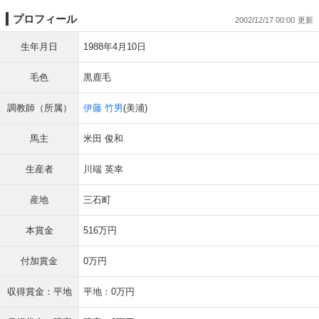
プロフィール
2002/12/17 00:00
生年月日
1988年4月10日
毛色
黒鹿毛
調教師（所属）
伊藤 竹男
(美浦)
馬主
米田 俊和
生産者
川端 英幸
産地
三石町
本賞金
516万円
付加賞金
0万円
収得賞金：平地
平地：0万円