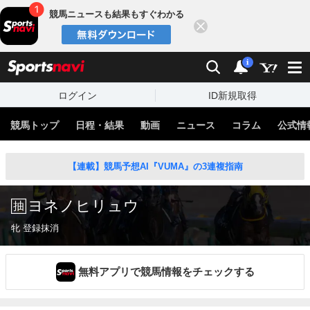
競馬ニュースも結果もすぐわかる
閉じる
スポーツナビ
検索
通知
i
ログイン
ID新規取得
競馬トップ
日程・結果
動画
ニュース
コラム
公式情
【連載】競馬予想AI『VUMA』の3連複指南
ヨネノヒリュウ
牝 登録抹消
無料アプリで競馬情報をチェックする