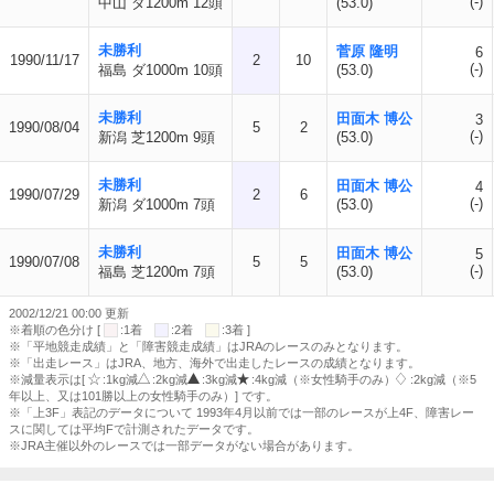
(-)
中山 ダ1200m 12頭
(53.0)
未勝利
菅原 隆明
6
1990/11/17
2
10
(-)
福島 ダ1000m 10頭
(53.0)
未勝利
田面木 博公
3
1990/08/04
5
2
(-)
新潟 芝1200m 9頭
(53.0)
未勝利
田面木 博公
4
1990/07/29
2
6
(-)
新潟 ダ1000m 7頭
(53.0)
未勝利
田面木 博公
5
1990/07/08
5
5
(-)
福島 芝1200m 7頭
(53.0)
2002/12/21 00:00 更新
※着順の色分け [
:1着
:2着
:3着 ]
※「平地競走成績」と「障害競走成績」はJRAのレースのみとなります。
※「出走レース」はJRA、地方、海外で出走したレースの成績となります。
※減量表示は[
:1kg減
:2kg減
:3kg減
:4kg減（※女性騎手のみ）
:2kg減（※5
年以上、又は101勝以上の女性騎手のみ）] です。
※「上3F」表記のデータについて 1993年4月以前では一部のレースが上4F、障害レー
スに関しては平均Fで計測されたデータです。
※JRA主催以外のレースでは一部データがない場合があります。