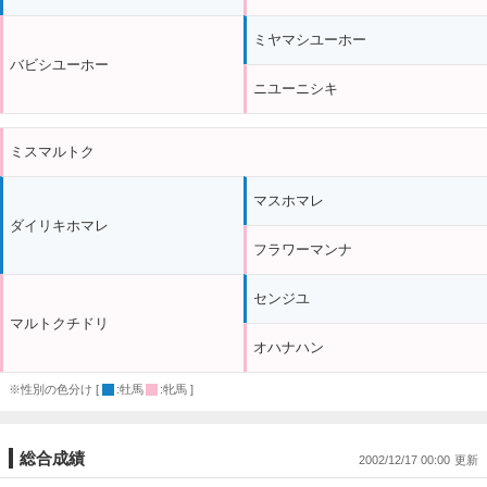
ミヤマシユーホー
バビシユーホー
ニユーニシキ
ミスマルトク
マスホマレ
ダイリキホマレ
フラワーマンナ
センジユ
マルトクチドリ
オハナハン
※性別の色分け [
:牡馬
:牝馬 ]
総合成績
2002/12/17 00:00