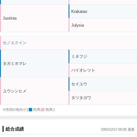
Krakatao
Justinia
Julysia
セノエクイン
ミネフジ
タガミホマレ
バイオレツト
セイユウ
ユウシンヒメ
タツタガワ
※性別の色分け [
:牡馬
:牝馬 ]
総合成績
2002/12/17 00:00