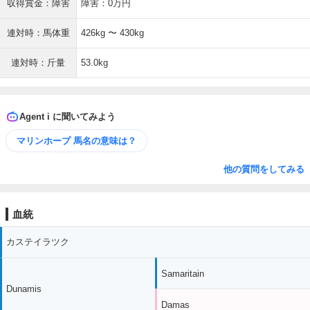
収得賞金：障害
障害：0万円
連対時：馬体重
426kg 〜 430kg
連対時：斤量
53.0kg
Agent i に聞いてみよう
マリンホープ 馬名の意味は？
他の質問をしてみる
血統
カステイラツク
Samaritain
Dunamis
Damas