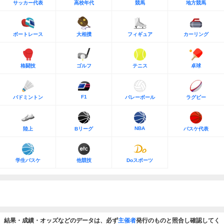
サッカー代表
高校年代
競馬
地方競馬
ボートレース
大相撲
フィギュア
カーリング
格闘技
ゴルフ
テニス
卓球
F1
バドミントン
バレーボール
ラグビー
NBA
陸上
Bリーグ
バスケ代表
学生バスケ
他競技
Doスポーツ
結果・成績・オッズなどのデータは、必ず
主催者
発行のものと照合し確認してく