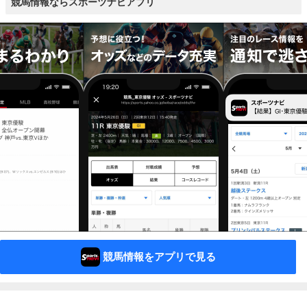
競馬情報ならスポーツナビアプリ
競馬情報をアプリで見る