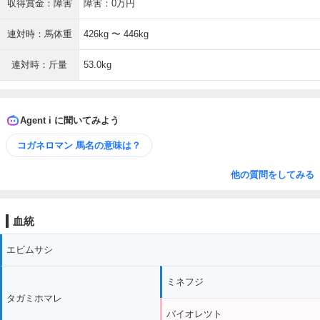
収得賞金：障害
障害：0万円
連対時：馬体重
426kg 〜 446kg
連対時：斤量
53.0kg
Agent i に聞いてみよう
コガネロマン 馬名の意味は？
他の質問をしてみる
血統
エビムサシ
ミネフジ
タガミホマレ
バイオレツト