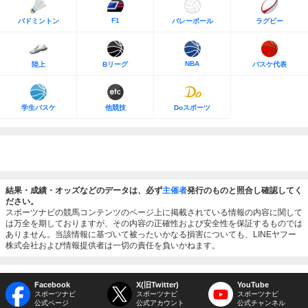
F1
バドミントン
バレーボール
ラグビー
NBA
陸上
Bリーグ
バスケ代表
学生バスケ
他競技
Doスポーツ
結果・成績・オッズなどのデータは、必ず
主催者
発行のものと照合し確認してく
ださい。
スポーツナビの競馬コンテンツのページ上に掲載されている情報の内容に関して
は万全を期しておりますが、その内容の正確性および安全性を保証するものでは
ありません。当該情報に基づいて被ったいかなる損害についても、LINEヤフー
株式会社および情報提供者は一切の責任を負いかねます。
Facebook
X(旧Twitter)
YouTube
スポーツナビ
スポーツナビ
スポーツナビ
公式ページ
公式アカウント
公式チャンネル