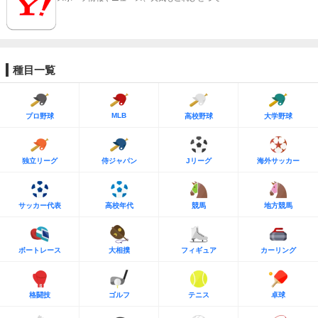
種目一覧
MLB
プロ野球
高校野球
大学野球
独立リーグ
侍ジャパン
Jリーグ
海外サッカー
サッカー代表
高校年代
競馬
地方競馬
ボートレース
大相撲
フィギュア
カーリング
格闘技
ゴルフ
テニス
卓球