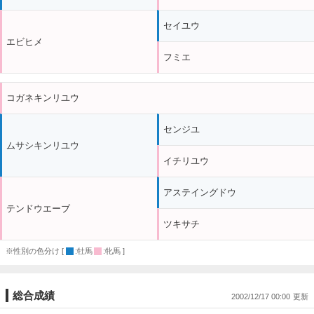
セイユウ
エビヒメ
フミエ
コガネキンリユウ
センジユ
ムサシキンリユウ
イチリユウ
アステイングドウ
テンドウエーブ
ツキサチ
※性別の色分け [
:牡馬
:牝馬 ]
総合成績
2002/12/17 00:00