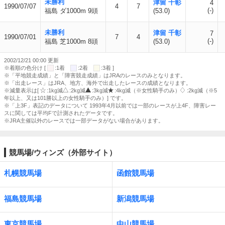
未勝利
津留 千彰
4
1990/07/07
4
7
(-)
福島 ダ1000m 9頭
(53.0)
未勝利
津留 千彰
7
1990/07/01
7
4
(-)
福島 芝1000m 8頭
(53.0)
2002/12/21 00:00 更新
※着順の色分け [
:1着
:2着
:3着 ]
※「平地競走成績」と「障害競走成績」はJRAのレースのみとなります。
※「出走レース」はJRA、地方、海外で出走したレースの成績となります。
※減量表示は[
:1kg減
:2kg減
:3kg減
:4kg減（※女性騎手のみ）
:2kg減（※5
年以上、又は101勝以上の女性騎手のみ）] です。
※「上3F」表記のデータについて 1993年4月以前では一部のレースが上4F、障害レー
スに関しては平均Fで計測されたデータです。
※JRA主催以外のレースでは一部データがない場合があります。
競馬場/ウィンズ（外部サイト）
札幌競馬場
函館競馬場
福島競馬場
新潟競馬場
東京競馬場
中山競馬場