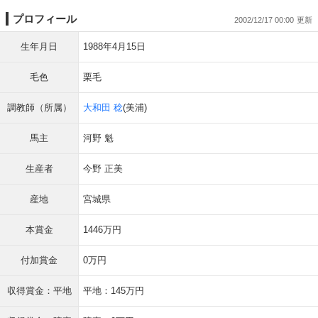
プロフィール
2002/12/17 00:00
生年月日
1988年4月15日
毛色
栗毛
調教師（所属）
大和田 稔
(美浦)
馬主
河野 魁
生産者
今野 正美
産地
宮城県
本賞金
1446万円
付加賞金
0万円
収得賞金：平地
平地：145万円