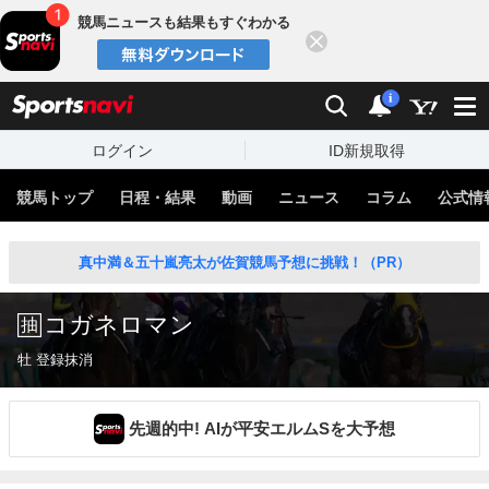
競馬ニュースも結果もすぐわかる
閉じる
スポーツナビ
検索
通知
i
ログイン
ID新規取得
競馬トップ
日程・結果
動画
ニュース
コラム
公式情
真中満＆五十嵐亮太が佐賀競馬予想に挑戦！（PR）
コガネロマン
牡 登録抹消
先週的中! AIが平安エルムSを大予想