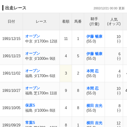
出走レース
2002/12/21 00:00
騎手
人気
日付
レース
着順
馬番
(オッズ)
(斤量)
オープン
伊藤 暢康
10
1991/12/15
11
1
(-)
中京 ダ1700m 12頭
(55.0)
オープン
伊藤 暢康
6
1991/11/23
4
5
(-)
中京 ダ1000m 9頭
(55.0)
オープン
本間 忍
4
1991/11/02
3
2
(-)
福島 ダ1700m 6頭
(55.0)
オープン
本間 忍
10
1991/10/27
9
8
(-)
福島 芝1700m 11頭
(55.0)
保原S
横田 吉光
8
1991/10/05
4
8
(-)
福島 ダ1000m 8頭
(55.0)
常葉S
横田 吉光
12
1991/09/29
8
1