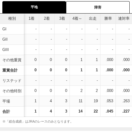
平地
障害
種別
1着
2着
3着
4着～
出走
勝率
連対率
-
-
-
-
-
-
-
GI
-
-
-
-
-
-
-
GII
-
-
-
-
-
-
-
GIII
0
0
0
1
1
.000
.000
その他重賞
0
0
0
1
1
.000
.000
重賞合計
-
-
-
-
-
-
-
リステッド
0
0
0
2
2
.000
.000
その他特別
1
4
3
11
19
.053
.263
平場
1
4
3
14
22
.045
.227
合計
※「総合成績」はJRAのレースのみとなります。