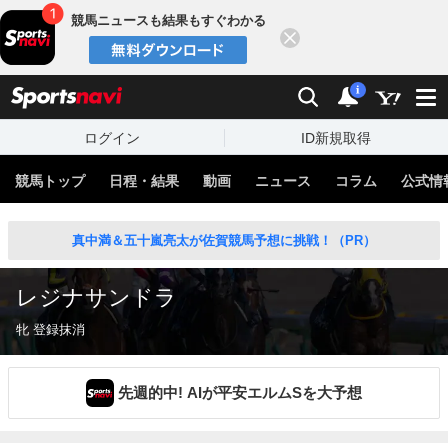
競馬ニュースも結果もすぐわかる
閉じる
スポーツナビ
検索
通知
i
ログイン
ID新規取得
競馬トップ
日程・結果
動画
ニュース
コラム
公式情
真中満＆五十嵐亮太が佐賀競馬予想に挑戦！（PR）
レジナサンドラ
牝 登録抹消
先週的中! AIが平安エルムSを大予想