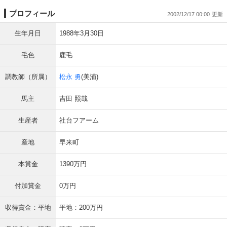
プロフィール
2002/12/17 00:00
生年月日
1988年3月30日
毛色
鹿毛
調教師（所属）
松永 勇
(美浦)
馬主
吉田 照哉
生産者
社台フアーム
産地
早来町
本賞金
1390万円
付加賞金
0万円
収得賞金：平地
平地：200万円