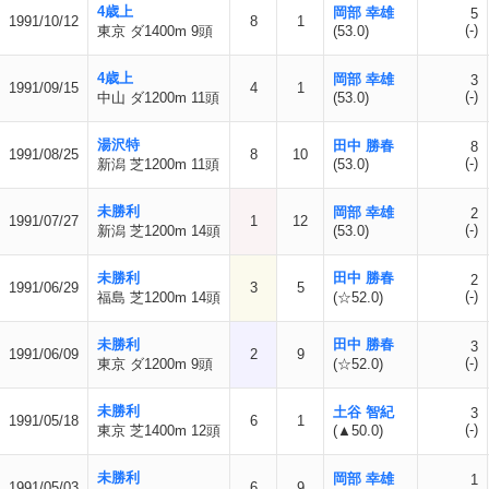
4歳上
岡部 幸雄
5
1991/10/12
8
1
(-)
東京 ダ1400m 9頭
(53.0)
4歳上
岡部 幸雄
3
1991/09/15
4
1
(-)
中山 ダ1200m 11頭
(53.0)
湯沢特
田中 勝春
8
1991/08/25
8
10
(-)
新潟 芝1200m 11頭
(53.0)
未勝利
岡部 幸雄
2
1991/07/27
1
12
(-)
新潟 芝1200m 14頭
(53.0)
未勝利
田中 勝春
2
1991/06/29
3
5
(-)
福島 芝1200m 14頭
(☆52.0)
未勝利
田中 勝春
3
1991/06/09
2
9
(-)
東京 ダ1200m 9頭
(☆52.0)
未勝利
土谷 智紀
3
1991/05/18
6
1
(-)
東京 芝1400m 12頭
(▲50.0)
未勝利
岡部 幸雄
1
1991/05/03
6
9