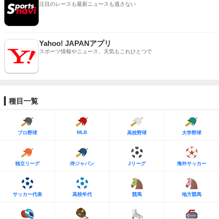
注目のレースも最新ニュースも逃さない
Yahoo! JAPANアプリ
スポーツ情報やニュース、天気もこれひとつで
種目一覧
MLB
プロ野球
高校野球
大学野球
独立リーグ
侍ジャパン
Jリーグ
海外サッカー
サッカー代表
高校年代
競馬
地方競馬