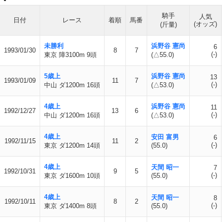
騎手
人気
日付
レース
着順
馬番
(オッズ)
(斤量)
未勝利
浜野谷 憲尚
6
1993/01/30
8
7
(-)
東京 障3100m 9頭
(△55.0)
5歳上
浜野谷 憲尚
13
1993/01/09
11
7
(-)
中山 ダ1200m 16頭
(△53.0)
4歳上
浜野谷 憲尚
11
1992/12/27
13
6
(-)
中山 ダ1200m 16頭
(△53.0)
4歳上
安田 富男
6
1992/11/15
11
2
(-)
東京 ダ1200m 14頭
(55.0)
4歳上
天間 昭一
7
1992/10/31
9
5
(-)
東京 ダ1600m 10頭
(55.0)
4歳上
天間 昭一
8
1992/10/11
8
2
(-)
東京 ダ1400m 8頭
(55.0)