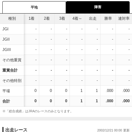
障害
平地
種別
1着
2着
3着
4着～
出走
勝率
連対率
-
-
-
-
-
-
-
JGI
-
-
-
-
-
-
-
JGII
-
-
-
-
-
-
-
JGIII
-
-
-
-
-
-
-
その他重賞
-
-
-
-
-
-
-
重賞合計
-
-
-
-
-
-
-
その他特別
0
0
0
1
1
.000
.000
平場
0
0
0
1
1
.000
.000
合計
※「総合成績」はJRAのレースのみとなります。
出走レース
2002/12/21 00:00