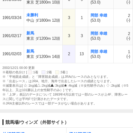
(-)
東京 芝1800m 10頭
(53.0)
未勝利
岡部 幸雄
2
1991/03/24
3
1
(-)
中山 ダ1800m 12頭
(53.0)
新馬
岡部 幸雄
2
1991/02/17
3
3
(-)
東京 ダ1200m 12頭
(53.0)
新馬
岡部 幸雄
1
1991/02/03
2
13
(-)
東京 ダ1200m 14頭
(53.0)
2002/12/21 00:00 更新
※着順の色分け [
:1着
:2着
:3着 ]
※「平地競走成績」と「障害競走成績」はJRAのレースのみとなります。
※「出走レース」はJRA、地方、海外で出走したレースの成績となります。
※減量表示は[
:1kg減
:2kg減
:3kg減
:4kg減（※女性騎手のみ）
:2kg減（※5
年以上、又は101勝以上の女性騎手のみ）] です。
※「上3F」表記のデータについて 1993年4月以前では一部のレースが上4F、障害レー
スに関しては平均Fで計測されたデータです。
※JRA主催以外のレースでは一部データがない場合があります。
競馬場/ウィンズ（外部サイト）