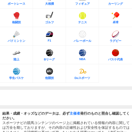
ボートレース
大相撲
フィギュア
カーリング
格闘技
ゴルフ
テニス
卓球
F1
バドミントン
バレーボール
ラグビー
NBA
陸上
Bリーグ
バスケ代表
学生バスケ
他競技
Doスポーツ
結果・成績・オッズなどのデータは、必ず
主催者
発行のものと照合し確認してく
ださい。
スポーツナビの競馬コンテンツのページ上に掲載されている情報の内容に関して
は万全を期しておりますが、その内容の正確性および安全性を保証するものでは