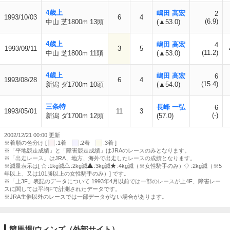
4歳上
嶋田 高宏
2
1993/10/03
6
4
(6.9)
中山 芝1800m 13頭
(▲53.0)
4歳上
嶋田 高宏
4
1993/09/11
3
5
(11.2)
中山 芝1800m 11頭
(▲53.0)
4歳上
嶋田 高宏
6
1993/08/28
6
4
(15.4)
新潟 ダ1700m 10頭
(▲54.0)
三条特
長峰 一弘
6
1993/05/01
11
3
(-)
新潟 ダ1700m 12頭
(57.0)
2002/12/21 00:00 更新
※着順の色分け [
:1着
:2着
:3着 ]
※「平地競走成績」と「障害競走成績」はJRAのレースのみとなります。
※「出走レース」はJRA、地方、海外で出走したレースの成績となります。
※減量表示は[
:1kg減
:2kg減
:3kg減
:4kg減（※女性騎手のみ）
:2kg減（※5
年以上、又は101勝以上の女性騎手のみ）] です。
※「上3F」表記のデータについて 1993年4月以前では一部のレースが上4F、障害レー
スに関しては平均Fで計測されたデータです。
※JRA主催以外のレースでは一部データがない場合があります。
競馬場/ウィンズ（外部サイト）