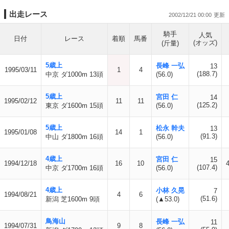
出走レース
2002/12/21 00:00
騎手
人気
日付
レース
着順
馬番
(オッズ)
(斤量)
5歳上
長峰 一弘
13
1995/03/11
1
4
(188.7)
中京 ダ1000m 13頭
(56.0)
5歳上
宮田 仁
14
1995/02/12
11
11
(125.2)
東京 ダ1600m 15頭
(56.0)
5歳上
松永 幹夫
13
1995/01/08
14
1
(91.3)
中山 ダ1800m 16頭
(56.0)
4歳上
宮田 仁
15
1994/12/18
16
10
(107.4)
中京 ダ1700m 16頭
(56.0)
4歳上
小林 久晃
7
1994/08/21
4
6
(51.6)
新潟 芝1600m 9頭
(▲53.0)
鳥海山
長峰 一弘
11
1994/07/31
9
8