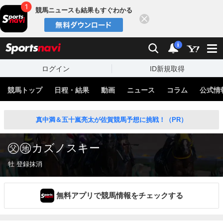
競馬ニュースも結果もすぐわかる
閉じる
スポーツナビ
検索
通知
i
ログイン
ID新規取得
競馬トップ
日程・結果
動画
ニュース
コラム
公式情
真中満＆五十嵐亮太が佐賀競馬予想に挑戦！（PR）
カズノスキー
牡 登録抹消
無料アプリで競馬情報をチェックする