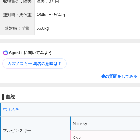
収得賞金：障害
障害：0万円
連対時：馬体重
484kg 〜 504kg
連対時：斤量
56.0kg
Agent i に聞いてみよう
カズノスキー 馬名の意味は？
他の質問をしてみる
血統
ホリスキー
Nijinsky
マルゼンスキー
シル