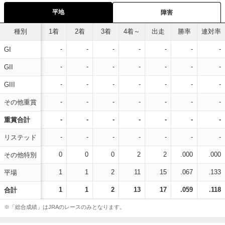
平地
障害
種別
1着
2着
3着
4着～
出走
勝率
連対率
-
-
-
-
-
-
-
GI
-
-
-
-
-
-
-
GII
-
-
-
-
-
-
-
GIII
-
-
-
-
-
-
-
その他重賞
-
-
-
-
-
-
-
重賞合計
-
-
-
-
-
-
-
リステッド
0
0
0
2
2
.000
.000
その他特別
1
1
2
11
15
.067
.133
平場
1
1
2
13
17
.059
.118
合計
※「総合成績」はJRAのレースのみとなります。