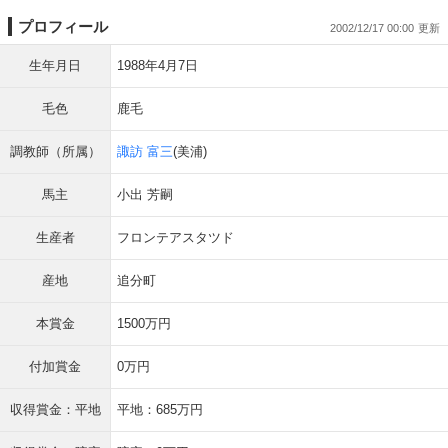
プロフィール
2002/12/17 00:00
生年月日
1988年4月7日
毛色
鹿毛
調教師（所属）
諏訪 富三
(美浦)
馬主
小出 芳嗣
生産者
フロンテアスタツド
産地
追分町
本賞金
1500万円
付加賞金
0万円
収得賞金：平地
平地：685万円