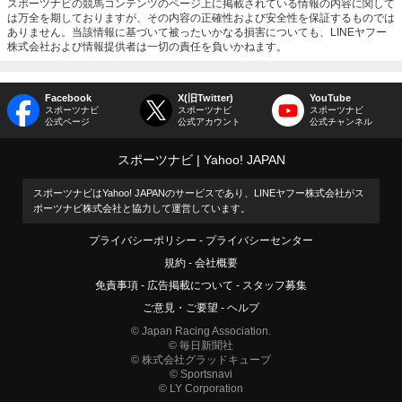
スポーツナビの競馬コンテンツのページ上に掲載されている情報の内容に関して
は万全を期しておりますが、その内容の正確性および安全性を保証するものでは
ありません。当該情報に基づいて被ったいかなる損害についても、LINEヤフー
株式会社および情報提供者は一切の責任を負いかねます。
Facebook
X(旧Twitter)
YouTube
スポーツナビ
スポーツナビ
スポーツナビ
公式ページ
公式アカウント
公式チャンネル
スポーツナビ
Yahoo! JAPAN
スポーツナビはYahoo! JAPANのサービスであり、LINEヤフー株式会社がス
ポーツナビ株式会社と協力して運営しています。
プライバシーポリシー
プライバシーセンター
規約
会社概要
免責事項
広告掲載について
スタッフ募集
ご意見・ご要望
ヘルプ
© Japan Racing Association.
© 毎日新聞社
© 株式会社グラッドキューブ
© Sportsnavi
© LY Corporation