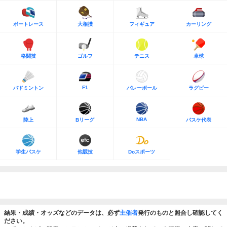
ボートレース
大相撲
フィギュア
カーリング
格闘技
ゴルフ
テニス
卓球
F1
バドミントン
バレーボール
ラグビー
NBA
陸上
Bリーグ
バスケ代表
学生バスケ
他競技
Doスポーツ
結果・成績・オッズなどのデータは、必ず
主催者
発行のものと照合し確認してく
ださい。