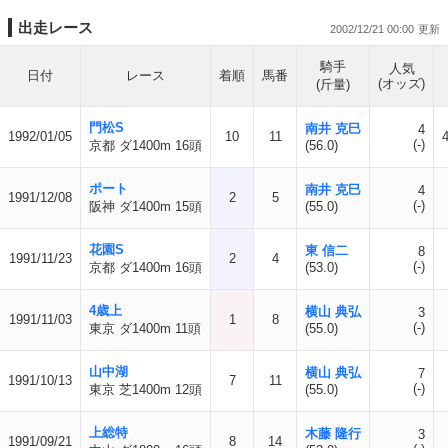
出走レース
2002/12/21 00:00
騎手
人気
日付
レース
着順
馬番
(オッズ)
(斤量)
門松S
南井 克巳
4
1992/01/05
10
11
(-)
京都 ダ1400m 16頭
(56.0)
ポート
南井 克巳
4
1991/12/08
2
5
(-)
阪神 ダ1400m 15頭
(55.0)
花園S
東 信二
8
1991/11/23
2
4
(-)
京都 ダ1400m 16頭
(53.0)
4歳上
横山 典弘
3
1991/11/03
1
8
(-)
東京 ダ1400m 11頭
(55.0)
山中湖
横山 典弘
7
1991/10/13
7
11
(-)
東京 芝1400m 12頭
(55.0)
上総特
木藤 隆行
3
1991/09/21
8
14