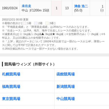
未出走
津曲 浩二
1
1991/03/24
1
13
(-)
中山 ダ1200m 15頭
(55.0)
2002/12/21 00:00 更新
※着順の色分け [
:1着
:2着
:3着 ]
※「平地競走成績」と「障害競走成績」はJRAのレースのみとなります。
※「出走レース」はJRA、地方、海外で出走したレースの成績となります。
※減量表示は[
:1kg減
:2kg減
:3kg減
:4kg減（※女性騎手のみ）
:2kg減（※5
年以上、又は101勝以上の女性騎手のみ）] です。
※「上3F」表記のデータについて 1993年4月以前では一部のレースが上4F、障害レー
スに関しては平均Fで計測されたデータです。
※JRA主催以外のレースでは一部データがない場合があります。
競馬場/ウィンズ（外部サイト）
札幌競馬場
函館競馬場
福島競馬場
新潟競馬場
東京競馬場
中山競馬場