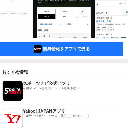
競馬情報をアプリで見る
おすすめ情報
スポーツナビ公式アプリ
注目のレースも最新ニュースも逃さない
Yahoo! JAPANアプリ
スポーツ情報やニュース、天気もこれひとつで