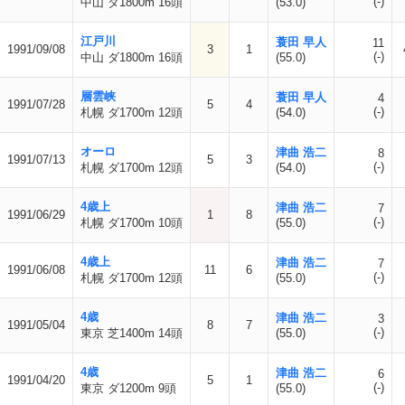
(-)
中山 ダ1800m 16頭
(53.0)
江戸川
蓑田 早人
11
1991/09/08
3
1
(-)
中山 ダ1800m 16頭
(55.0)
層雲峡
蓑田 早人
4
1991/07/28
5
4
(-)
札幌 ダ1700m 12頭
(54.0)
オーロ
津曲 浩二
8
1991/07/13
5
3
(-)
札幌 ダ1700m 12頭
(54.0)
4歳上
津曲 浩二
7
1991/06/29
1
8
(-)
札幌 ダ1700m 10頭
(55.0)
4歳上
津曲 浩二
7
1991/06/08
11
6
(-)
札幌 ダ1700m 12頭
(55.0)
4歳
津曲 浩二
3
1991/05/04
8
7
(-)
東京 芝1400m 14頭
(55.0)
4歳
津曲 浩二
6
1991/04/20
5
1
(-)
東京 ダ1200m 9頭
(55.0)