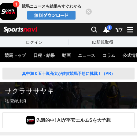
競馬ニュースも結果もすぐわかる
閉じる
スポーツナビ
検索
通知
i
ログイン
ID新規取得
競馬トップ
日程・結果
動画
ニュース
コラム
公式情
真中満＆五十嵐亮太が佐賀競馬予想に挑戦！（PR）
サクラササヤキ
牝 登録抹消
先週的中! AIが平安エルムSを大予想