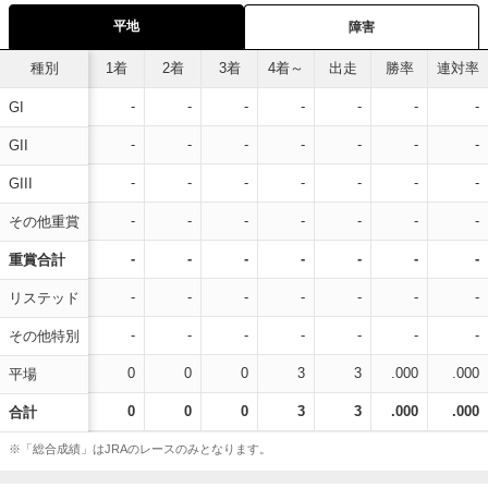
平地
障害
種別
1着
2着
3着
4着～
出走
勝率
連対率
-
-
-
-
-
-
-
GI
-
-
-
-
-
-
-
GII
-
-
-
-
-
-
-
GIII
-
-
-
-
-
-
-
その他重賞
-
-
-
-
-
-
-
重賞合計
-
-
-
-
-
-
-
リステッド
-
-
-
-
-
-
-
その他特別
0
0
0
3
3
.000
.000
平場
0
0
0
3
3
.000
.000
合計
※「総合成績」はJRAのレースのみとなります。