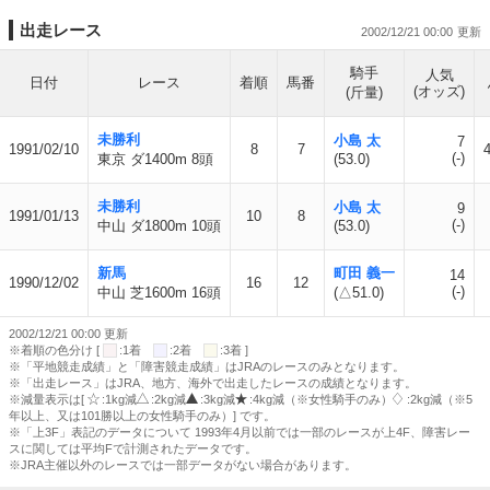
出走レース
2002/12/21 00:00
騎手
人気
日付
レース
着順
馬番
(オッズ)
(斤量)
未勝利
小島 太
7
1991/02/10
8
7
4
(-)
東京 ダ1400m 8頭
(53.0)
未勝利
小島 太
9
1991/01/13
10
8
(-)
中山 ダ1800m 10頭
(53.0)
新馬
町田 義一
14
1990/12/02
16
12
(-)
中山 芝1600m 16頭
(△51.0)
2002/12/21 00:00 更新
※着順の色分け [
:1着
:2着
:3着 ]
※「平地競走成績」と「障害競走成績」はJRAのレースのみとなります。
※「出走レース」はJRA、地方、海外で出走したレースの成績となります。
※減量表示は[
:1kg減
:2kg減
:3kg減
:4kg減（※女性騎手のみ）
:2kg減（※5
年以上、又は101勝以上の女性騎手のみ）] です。
※「上3F」表記のデータについて 1993年4月以前では一部のレースが上4F、障害レー
スに関しては平均Fで計測されたデータです。
※JRA主催以外のレースでは一部データがない場合があります。