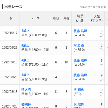
出走レース
2002/12/21 00:00
騎手
人気
日付
レース
着順
馬番
(オッズ)
(斤量)
4歳上
後藤 浩輝
6
1992/10/17
6
1
(-)
東京 ダ1600m 8頭
(▲54.0)
4歳上
河北 通
7
1992/09/26
9
1
(-)
函館 芝1800m 12頭
(△55.0)
4歳上
後藤 浩輝
5
1992/09/13
6
10
(-)
函館 芝1800m 11頭
(▲54.0)
4歳上
後藤 浩輝
9
1992/08/29
4
2
(-)
函館 芝1800m 9頭
(▲54.0)
噴火湾
沢 昭典
9
1992/08/15
11
8
(-)
函館 芝1200m 11頭
(57.0)
襟裳特
沢 昭典
5
1992/07/25
9
6