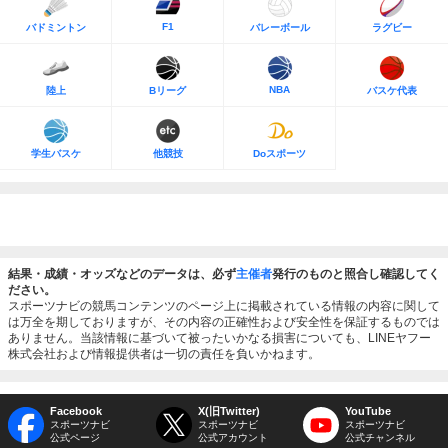
F1
バドミントン
バレーボール
ラグビー
NBA
陸上
Bリーグ
バスケ代表
学生バスケ
他競技
Doスポーツ
結果・成績・オッズなどのデータは、必ず
主催者
発行のものと照合し確認してく
ださい。
スポーツナビの競馬コンテンツのページ上に掲載されている情報の内容に関して
は万全を期しておりますが、その内容の正確性および安全性を保証するものでは
ありません。当該情報に基づいて被ったいかなる損害についても、LINEヤフー
株式会社および情報提供者は一切の責任を負いかねます。
Facebook
X(旧Twitter)
YouTube
スポーツナビ
スポーツナビ
スポーツナビ
公式ページ
公式アカウント
公式チャンネル