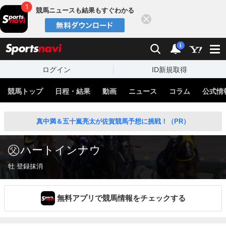
競馬ニュースも結果もすぐわかる
閉じる
スポーツナビ
検索
通知
i
ログイン
ID新規取得
競馬トップ
日程・結果
動画
ニュース
コラム
公式情
真中満＆五十嵐亮太が佐賀競馬予想に挑戦！（PR）
ハートインナウ
牡 登録抹消
無料アプリで競馬情報をチェックする