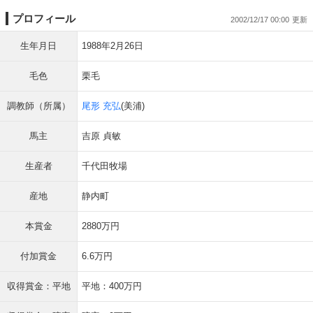
プロフィール
2002/12/17 00:00
生年月日
1988年2月26日
毛色
栗毛
調教師（所属）
尾形 充弘
(美浦)
馬主
吉原 貞敏
生産者
千代田牧場
産地
静内町
本賞金
2880万円
付加賞金
6.6万円
収得賞金：平地
平地：400万円