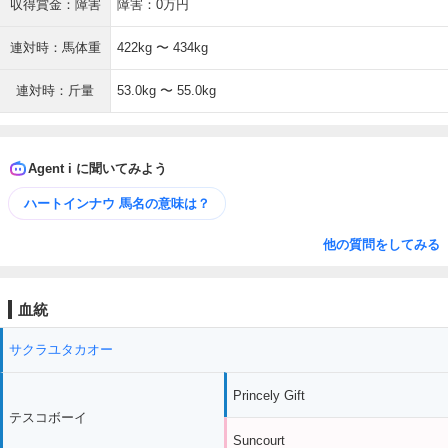
収得賞金：障害
障害：0万円
連対時：馬体重
422kg 〜 434kg
連対時：斤量
53.0kg 〜 55.0kg
Agent i に聞いてみよう
ハートインナウ 馬名の意味は？
他の質問をしてみる
血統
サクラユタカオー
Princely Gift
テスコボーイ
Suncourt