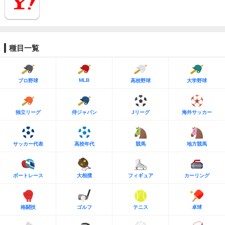
種目一覧
MLB
プロ野球
高校野球
大学野球
独立リーグ
侍ジャパン
Jリーグ
海外サッカー
サッカー代表
高校年代
競馬
地方競馬
ボートレース
大相撲
フィギュア
カーリング
格闘技
ゴルフ
テニス
卓球