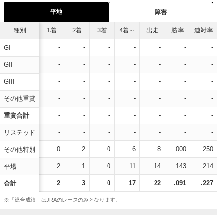
平地
障害
種別
1着
2着
3着
4着～
出走
勝率
連対率
-
-
-
-
-
-
-
GI
-
-
-
-
-
-
-
GII
-
-
-
-
-
-
-
GIII
-
-
-
-
-
-
-
その他重賞
-
-
-
-
-
-
-
重賞合計
-
-
-
-
-
-
-
リステッド
0
2
0
6
8
.000
.250
その他特別
2
1
0
11
14
.143
.214
平場
2
3
0
17
22
.091
.227
合計
※「総合成績」はJRAのレースのみとなります。