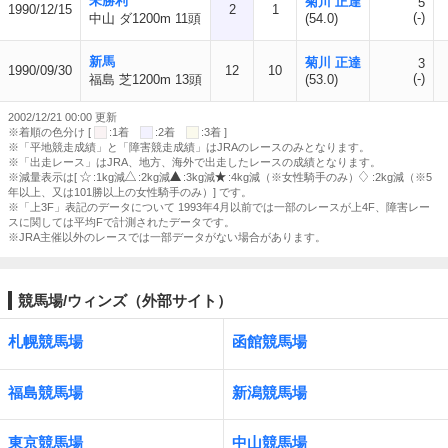
未勝利
菊川 正達
5
1990/12/15
2
1
(-)
中山 ダ1200m 11頭
(54.0)
新馬
菊川 正達
3
1990/09/30
12
10
(-)
福島 芝1200m 13頭
(53.0)
2002/12/21 00:00 更新
※着順の色分け [
:1着
:2着
:3着 ]
※「平地競走成績」と「障害競走成績」はJRAのレースのみとなります。
※「出走レース」はJRA、地方、海外で出走したレースの成績となります。
※減量表示は[
:1kg減
:2kg減
:3kg減
:4kg減（※女性騎手のみ）
:2kg減（※5
年以上、又は101勝以上の女性騎手のみ）] です。
※「上3F」表記のデータについて 1993年4月以前では一部のレースが上4F、障害レー
スに関しては平均Fで計測されたデータです。
※JRA主催以外のレースでは一部データがない場合があります。
競馬場/ウィンズ（外部サイト）
札幌競馬場
函館競馬場
福島競馬場
新潟競馬場
東京競馬場
中山競馬場