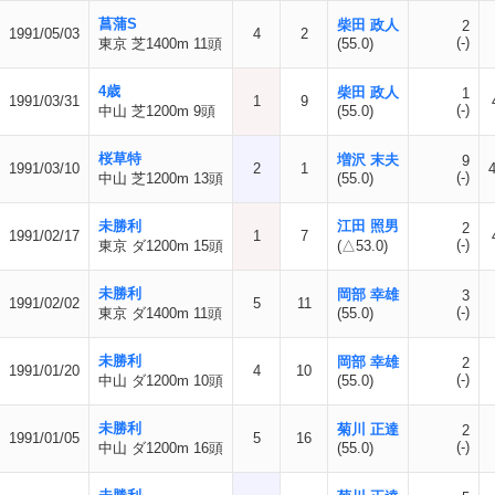
菖蒲S
柴田 政人
2
1991/05/03
4
2
(-)
東京 芝1400m 11頭
(55.0)
4歳
柴田 政人
1
1991/03/31
1
9
(-)
中山 芝1200m 9頭
(55.0)
桜草特
増沢 末夫
9
1991/03/10
2
1
4
(-)
中山 芝1200m 13頭
(55.0)
未勝利
江田 照男
2
1991/02/17
1
7
(-)
東京 ダ1200m 15頭
(△53.0)
未勝利
岡部 幸雄
3
1991/02/02
5
11
(-)
東京 ダ1400m 11頭
(55.0)
未勝利
岡部 幸雄
2
1991/01/20
4
10
(-)
中山 ダ1200m 10頭
(55.0)
未勝利
菊川 正達
2
1991/01/05
5
16
(-)
中山 ダ1200m 16頭
(55.0)