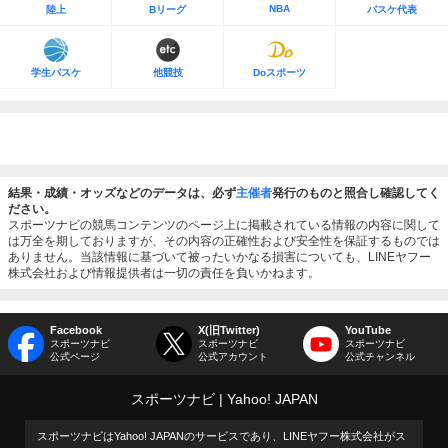
NBA
陸上
Bリーグ
バスケ代表
学生バスケ
他競技
Doスポーツ
結果・成績・オッズなどのデータは、必ず
主催者
発行のものと照合し確認してく
ださい。
スポーツナビの競馬コンテンツのページ上に掲載されている情報の内容に関して
は万全を期しておりますが、その内容の正確性および安全性を保証するものでは
ありません。当該情報に基づいて被ったいかなる損害についても、LINEヤフー
株式会社および情報提供者は一切の責任を負いかねます。
Facebook
X(旧Twitter)
YouTube
スポーツナビ
スポーツナビ
スポーツナビ
公式ページ
公式アカウント
公式チャンネル
スポーツナビ
Yahoo! JAPAN
スポーツナビはYahoo! JAPANのサービスであり、LINEヤフー株式会社がス