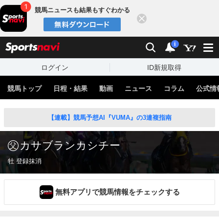
競馬ニュースも結果もすぐわかる
閉じる
スポーツナビ
検索
通知
i
ログイン
ID新規取得
競馬トップ
日程・結果
動画
ニュース
コラム
公式情
【連載】競馬予想AI『VUMA』の3連複指南
カサブランカシチー
牡 登録抹消
無料アプリで競馬情報をチェックする