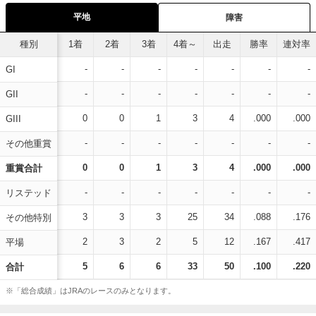
平地
障害
種別
1着
2着
3着
4着～
出走
勝率
連対率
-
-
-
-
-
-
-
GI
-
-
-
-
-
-
-
GII
0
0
1
3
4
.000
.000
GIII
-
-
-
-
-
-
-
その他重賞
0
0
1
3
4
.000
.000
重賞合計
-
-
-
-
-
-
-
リステッド
3
3
3
25
34
.088
.176
その他特別
2
3
2
5
12
.167
.417
平場
5
6
6
33
50
.100
.220
合計
※「総合成績」はJRAのレースのみとなります。