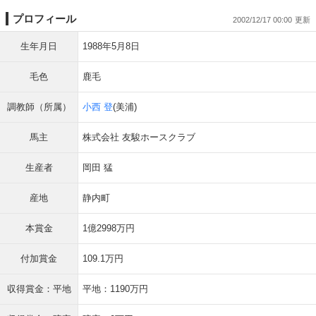
プロフィール
2002/12/17 00:00
生年月日
1988年5月8日
毛色
鹿毛
調教師（所属）
小西 登
(美浦)
馬主
株式会社 友駿ホースクラブ
生産者
岡田 猛
産地
静内町
本賞金
1億2998万円
付加賞金
109.1万円
収得賞金：平地
平地：1190万円