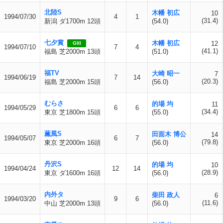
北陸S
木幡 初広
10
1994/07/30
4
1
(31.4)
新潟 ダ1700m 12頭
(54.0)
七夕賞
木幡 初広
12
GIII
1994/07/10
7
4
(41.1)
福島 芝2000m 13頭
(51.0)
福TV
大崎 昭一
7
1994/06/19
7
14
(20.3)
福島 芝2000m 15頭
(56.0)
むらさ
的場 均
11
1994/05/29
6
6
(34.4)
東京 芝1800m 15頭
(55.0)
薫風S
田面木 博公
14
1994/05/07
6
7
(79.8)
東京 芝2000m 16頭
(56.0)
丹沢S
的場 均
10
1994/04/24
12
14
(28.9)
東京 ダ1600m 16頭
(56.0)
内外タ
柴田 政人
6
1994/03/20
9
6
(11.6)
中山 芝2000m 13頭
(56.0)