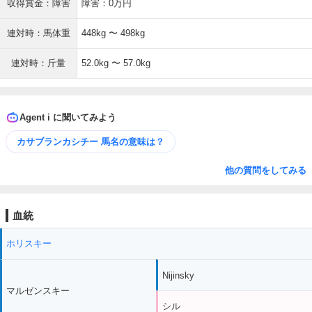
収得賞金：障害
障害：0万円
連対時：馬体重
448kg 〜 498kg
連対時：斤量
52.0kg 〜 57.0kg
Agent i に聞いてみよう
カサブランカシチー 馬名の意味は？
他の質問をしてみる
血統
ホリスキー
Nijinsky
マルゼンスキー
シル