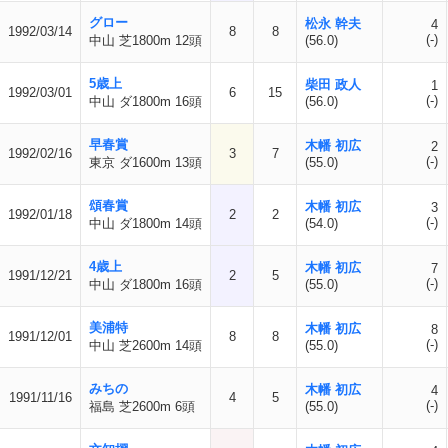
グロー
松永 幹夫
4
1992/03/14
8
8
(-)
中山 芝1800m 12頭
(56.0)
5歳上
柴田 政人
1
1992/03/01
6
15
(-)
中山 ダ1800m 16頭
(56.0)
早春賞
木幡 初広
2
1992/02/16
3
7
(-)
東京 ダ1600m 13頭
(55.0)
頌春賞
木幡 初広
3
1992/01/18
2
2
(-)
中山 ダ1800m 14頭
(54.0)
4歳上
木幡 初広
7
1991/12/21
2
5
(-)
中山 ダ1800m 16頭
(55.0)
美浦特
木幡 初広
8
1991/12/01
8
8
(-)
中山 芝2600m 14頭
(55.0)
みちの
木幡 初広
4
1991/11/16
4
5
(-)
福島 芝2600m 6頭
(55.0)