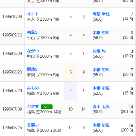
(65.6)
東京 芝2400m 9頭
(50.0)
オクト
岡部 幸雄
7
1995/10/08
5
3
(14.8)
東京 芝2300m 7頭
(56.0)
初風S
木幡 初広
6
1995/09/16
4
4
(15.0)
中山 ダ1800m 8頭
(56.0)
ながつ
的場 均
3
1995/09/09
5
1
(10.2)
中山 芝2000m 7頭
(56.0)
関越S
木幡 初広
7
1995/08/20
3
9
(30.4)
新潟 ダ1700m 9頭
(55.0)
みちの
木幡 初広
6
1995/07/29
2
1
(15.9)
福島 ダ1700m 9頭
(52.0)
七夕賞
高山 太郎
14
GIII
1995/07/09
10
14
(201.5)
福島 芝2000m 14頭
(50.0)
吾妻小
木幡 初広
16
1995/06/25
12
8
(260.6)
福島 芝1800m 16頭
(56.0)