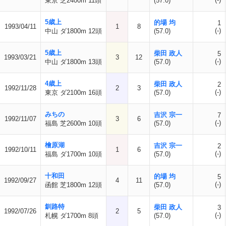
東京 芝2400m 11頭
(57.0)
5歳上
的場 均
1
1993/04/11
1
8
(-)
中山 ダ1800m 12頭
(57.0)
5歳上
柴田 政人
5
1993/03/21
3
12
(-)
中山 ダ1800m 13頭
(57.0)
4歳上
柴田 政人
2
1992/11/28
2
3
(-)
東京 ダ2100m 16頭
(57.0)
みちの
吉沢 宗一
7
1992/11/07
3
6
(-)
福島 芝2600m 10頭
(57.0)
檜原湖
吉沢 宗一
2
1992/10/11
1
6
(-)
福島 ダ1700m 10頭
(57.0)
十和田
的場 均
5
1992/09/27
4
11
(-)
函館 芝1800m 12頭
(57.0)
釧路特
柴田 政人
3
1992/07/26
2
5
(-)
札幌 ダ1700m 8頭
(57.0)