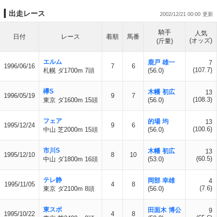
出走レース
2002/12/21 00:00
騎手
人気
日付
レース
着順
馬番
(オッズ)
(斤量)
エルム
鹿戸 雄一
7
1996/06/16
7
6
(107.7)
札幌 ダ1700m 7頭
(56.0)
欅S
木幡 初広
13
1996/05/19
9
7
(108.3)
東京 ダ1600m 15頭
(56.0)
フェア
的場 均
13
1995/12/24
9
6
(100.6)
中山 芝2000m 15頭
(56.0)
市川S
木幡 初広
13
1995/12/10
8
10
(60.5)
中山 ダ1800m 16頭
(53.0)
テレ静
岡部 幸雄
4
1995/11/05
4
8
(7.6)
東京 ダ2100m 8頭
(56.0)
東スポ
田面木 博公
9
1995/10/22
4
8