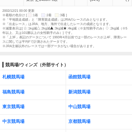
2002/12/21 00:00 更新
※着順の色分け [
:1着
:2着
:3着 ]
※「平地競走成績」と「障害競走成績」はJRAのレースのみとなります。
※「出走レース」はJRA、地方、海外で出走したレースの成績となります。
※減量表示は[
:1kg減
:2kg減
:3kg減
:4kg減（※女性騎手のみ）
:2kg減（※5
年以上、又は101勝以上の女性騎手のみ）] です。
※「上3F」表記のデータについて 1993年4月以前では一部のレースが上4F、障害レー
スに関しては平均Fで計測されたデータです。
※JRA主催以外のレースでは一部データがない場合があります。
競馬場/ウィンズ（外部サイト）
札幌競馬場
函館競馬場
福島競馬場
新潟競馬場
東京競馬場
中山競馬場
中京競馬場
京都競馬場