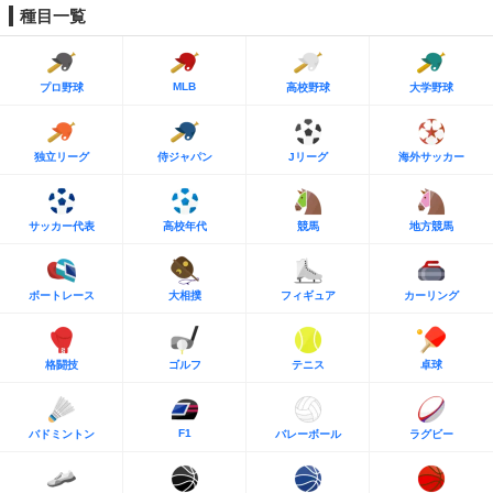
種目一覧
MLB
プロ野球
高校野球
大学野球
独立リーグ
侍ジャパン
Jリーグ
海外サッカー
サッカー代表
高校年代
競馬
地方競馬
ボートレース
大相撲
フィギュア
カーリング
格闘技
ゴルフ
テニス
卓球
F1
バドミントン
バレーボール
ラグビー