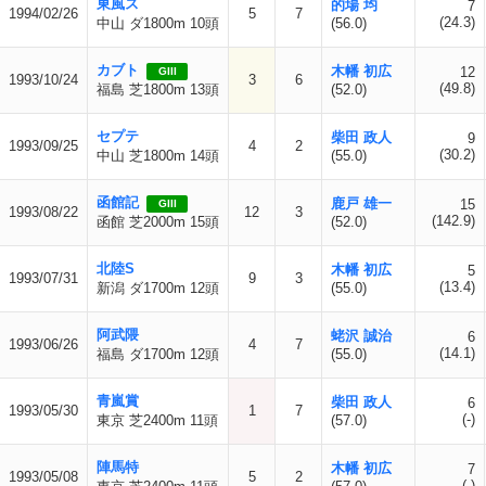
東風ス
的場 均
7
1994/02/26
5
7
(24.3)
中山 ダ1800m 10頭
(56.0)
カブト
木幡 初広
12
GIII
1993/10/24
3
6
(49.8)
福島 芝1800m 13頭
(52.0)
セプテ
柴田 政人
9
1993/09/25
4
2
(30.2)
中山 芝1800m 14頭
(55.0)
函館記
鹿戸 雄一
15
GIII
1993/08/22
12
3
(142.9)
函館 芝2000m 15頭
(52.0)
北陸S
木幡 初広
5
1993/07/31
9
3
(13.4)
新潟 ダ1700m 12頭
(55.0)
阿武隈
蛯沢 誠治
6
1993/06/26
4
7
(14.1)
福島 ダ1700m 12頭
(55.0)
青嵐賞
柴田 政人
6
1993/05/30
1
7
(-)
東京 芝2400m 11頭
(57.0)
陣馬特
木幡 初広
7
1993/05/08
5
2
(-)