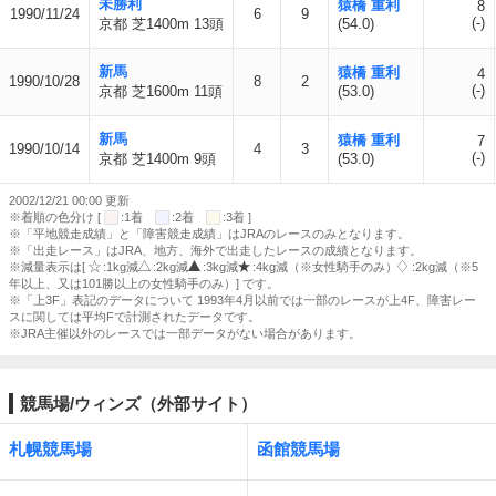
未勝利
猿橋 重利
8
1990/11/24
6
9
(-)
京都 芝1400m 13頭
(54.0)
新馬
猿橋 重利
4
1990/10/28
8
2
(-)
京都 芝1600m 11頭
(53.0)
新馬
猿橋 重利
7
1990/10/14
4
3
(-)
京都 芝1400m 9頭
(53.0)
2002/12/21 00:00 更新
※着順の色分け [
:1着
:2着
:3着 ]
※「平地競走成績」と「障害競走成績」はJRAのレースのみとなります。
※「出走レース」はJRA、地方、海外で出走したレースの成績となります。
※減量表示は[
:1kg減
:2kg減
:3kg減
:4kg減（※女性騎手のみ）
:2kg減（※5
年以上、又は101勝以上の女性騎手のみ）] です。
※「上3F」表記のデータについて 1993年4月以前では一部のレースが上4F、障害レー
スに関しては平均Fで計測されたデータです。
※JRA主催以外のレースでは一部データがない場合があります。
競馬場/ウィンズ（外部サイト）
札幌競馬場
函館競馬場