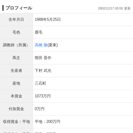
プロフィール
2002/12/17 00:00
生年月日
1988年5月25日
毛色
鹿毛
調教師（所属）
高橋 隆
(栗東)
馬主
熊田 晋作
生産者
下村 武光
産地
三石町
本賞金
1073万円
付加賞金
0万円
収得賞金：平地
平地：200万円