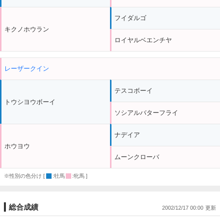
フイダルゴ
キクノホウラン
ロイヤルベエンチヤ
レーザークイン
テスコボーイ
トウシヨウボーイ
ソシアルバターフライ
ナデイア
ホウヨウ
ムーンクローバ
※性別の色分け [
:牡馬
:牝馬 ]
総合成績
2002/12/17 00:00