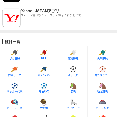
Yahoo! JAPANアプリ
スポーツ情報やニュース、天気もこれひとつで
種目一覧
MLB
プロ野球
高校野球
大学野球
独立リーグ
侍ジャパン
Jリーグ
海外サッカー
サッカー代表
高校年代
競馬
地方競馬
ボートレース
大相撲
フィギュア
カーリング