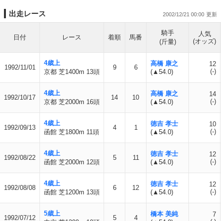
出走レース
2002/12/21 00:00
騎手
人気
日付
レース
着順
馬番
(オッズ)
(斤量)
4歳上
高橋 康之
12
1992/11/01
9
6
(-)
京都 芝1400m 13頭
(▲54.0)
4歳上
高橋 康之
14
1992/10/17
14
10
(-)
京都 芝2000m 16頭
(▲54.0)
4歳上
徳吉 孝士
10
1992/09/13
4
1
(-)
函館 芝1800m 11頭
(▲54.0)
4歳上
徳吉 孝士
12
1992/08/22
5
11
(-)
函館 芝2000m 12頭
(▲54.0)
4歳上
徳吉 孝士
12
1992/08/08
6
12
(-)
函館 芝1200m 13頭
(▲54.0)
5歳上
橋本 美純
7
1992/07/12
5
4