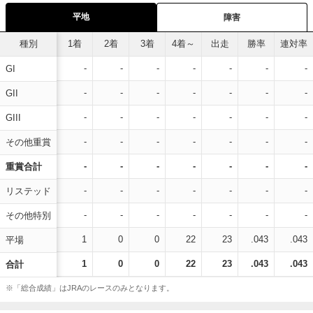
平地
障害
種別
1着
2着
3着
4着～
出走
勝率
連対率
-
-
-
-
-
-
-
GI
-
-
-
-
-
-
-
GII
-
-
-
-
-
-
-
GIII
-
-
-
-
-
-
-
その他重賞
-
-
-
-
-
-
-
重賞合計
-
-
-
-
-
-
-
リステッド
-
-
-
-
-
-
-
その他特別
1
0
0
22
23
.043
.043
平場
1
0
0
22
23
.043
.043
合計
※「総合成績」はJRAのレースのみとなります。