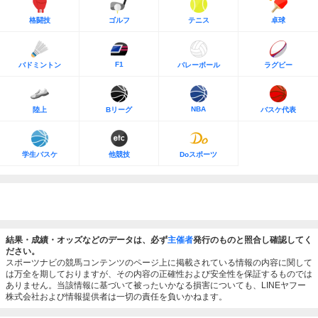
格闘技
ゴルフ
テニス
卓球
F1
バドミントン
バレーボール
ラグビー
NBA
陸上
Bリーグ
バスケ代表
学生バスケ
他競技
Doスポーツ
結果・成績・オッズなどのデータは、必ず
主催者
発行のものと照合し確認してく
ださい。
スポーツナビの競馬コンテンツのページ上に掲載されている情報の内容に関して
は万全を期しておりますが、その内容の正確性および安全性を保証するものでは
ありません。当該情報に基づいて被ったいかなる損害についても、LINEヤフー
株式会社および情報提供者は一切の責任を負いかねます。