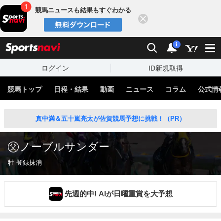
競馬ニュースも結果もすぐわかる
閉じる
スポーツナビ
検索
通知
i
ログイン
ID新規取得
競馬トップ
日程・結果
動画
ニュース
コラム
公式情
真中満＆五十嵐亮太が佐賀競馬予想に挑戦！（PR）
ノーブルサンダー
牡 登録抹消
先週的中! AIが日曜重賞を大予想