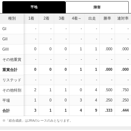
平地
障害
種別
1着
2着
3着
4着～
出走
勝率
連対率
-
-
-
-
-
-
-
GI
-
-
-
-
-
-
-
GII
0
0
0
1
1
.000
.000
GIII
-
-
-
-
-
-
-
その他重賞
0
0
0
1
1
.000
.000
重賞合計
-
-
-
-
-
-
-
リステッド
2
1
1
0
4
.500
.750
その他特別
1
0
0
3
4
.250
.250
平場
3
1
1
4
9
.333
.444
合計
※「総合成績」はJRAのレースのみとなります。