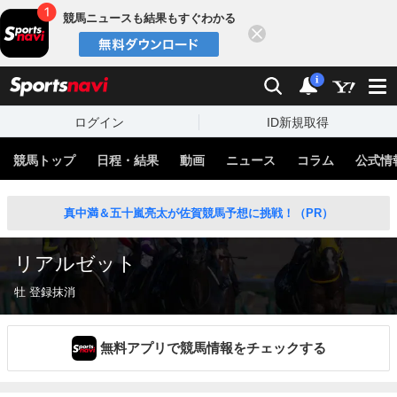
競馬ニュースも結果もすぐわかる
閉じる
スポーツナビ
検索
通知
i
ログイン
ID新規取得
競馬トップ
日程・結果
動画
ニュース
コラム
公式情
真中満＆五十嵐亮太が佐賀競馬予想に挑戦！（PR）
リアルゼット
牡 登録抹消
無料アプリで競馬情報をチェックする