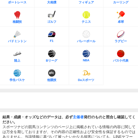
ボートレース
大相撲
フィギュア
カーリング
格闘技
ゴルフ
テニス
卓球
F1
バドミントン
バレーボール
ラグビー
NBA
陸上
Bリーグ
バスケ代表
学生バスケ
他競技
Doスポーツ
結果・成績・オッズなどのデータは、必ず
主催者
発行のものと照合し確認してく
ださい。
スポーツナビの競馬コンテンツのページ上に掲載されている情報の内容に関して
は万全を期しておりますが、その内容の正確性および安全性を保証するものでは
ありません。当該情報に基づいて被ったいかなる損害についても、LINEヤフー