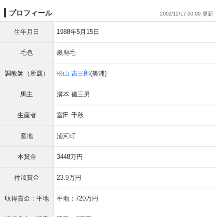
プロフィール
2002/12/17 00:00
生年月日
1988年5月15日
毛色
黒鹿毛
調教師（所属）
松山 吉三郎
(美浦)
馬主
溝本 儀三男
生産者
室田 千秋
産地
浦河町
本賞金
3448万円
付加賞金
23.9万円
収得賞金：平地
平地：720万円