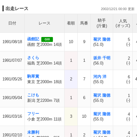
出走レース
2002/12/21 00:00
騎手
人気
日付
レース
着順
馬番
(オッズ)
(斤量)
函館記
菊沢 隆徳
5
GIII
1991/08/18
10
9
(-)
函館 芝2000m 14頭
(51.0)
さくら
坂井 千明
2
1991/07/07
1
1
(-)
福島 芝2000m 14頭
(56.0)
駒草賞
河内 洋
6
1991/05/26
2
7
4
(-)
東京 芝2000m 18頭
(55.0)
こけも
菊沢 隆徳
1
1991/05/04
1
6
(-)
新潟 芝2200m 7頭
(55.0)
フリー
菊沢 隆徳
4
1991/03/16
3
10
(-)
小倉 芝2000m 11頭
(55.0)
未勝利
菊沢 隆徳
4
1991/02/10
1
2