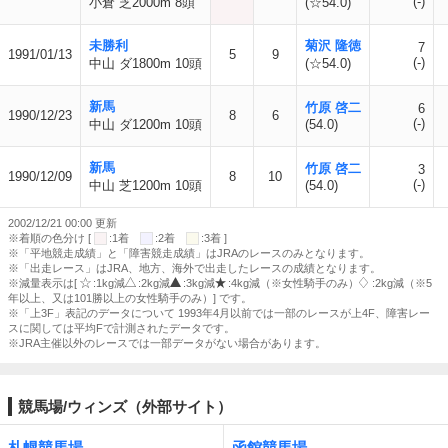
(-)
小倉 芝2000m 8頭
(☆54.0)
未勝利
菊沢 隆徳
7
1991/01/13
5
9
(-)
中山 ダ1800m 10頭
(☆54.0)
新馬
竹原 啓二
6
1990/12/23
8
6
(-)
中山 ダ1200m 10頭
(54.0)
新馬
竹原 啓二
3
1990/12/09
8
10
(-)
中山 芝1200m 10頭
(54.0)
2002/12/21 00:00 更新
※着順の色分け [
:1着
:2着
:3着 ]
※「平地競走成績」と「障害競走成績」はJRAのレースのみとなります。
※「出走レース」はJRA、地方、海外で出走したレースの成績となります。
※減量表示は[
:1kg減
:2kg減
:3kg減
:4kg減（※女性騎手のみ）
:2kg減（※5
年以上、又は101勝以上の女性騎手のみ）] です。
※「上3F」表記のデータについて 1993年4月以前では一部のレースが上4F、障害レー
スに関しては平均Fで計測されたデータです。
※JRA主催以外のレースでは一部データがない場合があります。
競馬場/ウィンズ（外部サイト）
札幌競馬場
函館競馬場