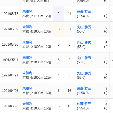
(-)
小倉 ダ1700m 9頭
(☆54.0)
未勝利
佐藤 哲三
2
1991/08/18
2
11
(-)
小倉 ダ1700m 12頭
(☆54.0)
未勝利
丸山 勝秀
8
1991/06/09
3
11
(-)
京都 ダ1800m 13頭
(55.0)
未勝利
丸山 勝秀
6
1991/05/26
5
3
(-)
京都 ダ1800m 12頭
(55.0)
未勝利
丸山 勝秀
3
1991/05/11
8
2
(-)
京都 ダ1800m 16頭
(55.0)
未勝利
丸山 勝秀
6
1991/04/21
4
3
(-)
京都 ダ1800m 12頭
(55.0)
未勝利
佐藤 哲三
11
1991/04/06
6
16
(-)
京都 ダ1800m 16頭
(☆54.0)
未勝利
佐藤 哲三
4
1991/03/23
5
15
(-)
京都 ダ1800m 15頭
(☆54.0)