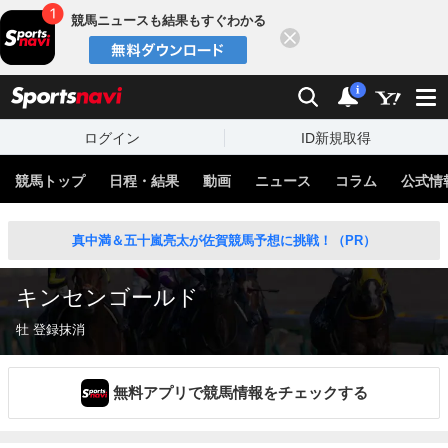
競馬ニュースも結果もすぐわかる
閉じる
スポーツナビ
検索
通知
i
ログイン
ID新規取得
競馬トップ
日程・結果
動画
ニュース
コラム
公式情
真中満＆五十嵐亮太が佐賀競馬予想に挑戦！（PR）
キンセンゴールド
牡 登録抹消
無料アプリで競馬情報をチェックする