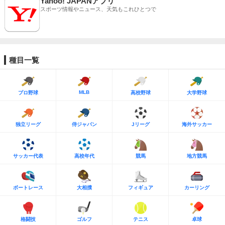
Yahoo! JAPANアプリ
スポーツ情報やニュース、天気もこれひとつで
種目一覧
MLB
プロ野球
高校野球
大学野球
独立リーグ
侍ジャパン
Jリーグ
海外サッカー
サッカー代表
高校年代
競馬
地方競馬
ボートレース
大相撲
フィギュア
カーリング
格闘技
ゴルフ
テニス
卓球