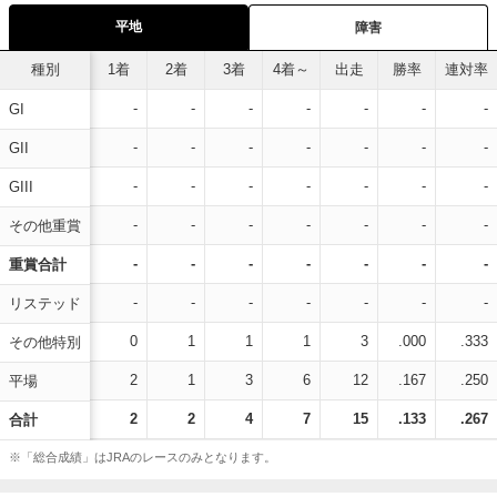
平地
障害
種別
1着
2着
3着
4着～
出走
勝率
連対率
-
-
-
-
-
-
-
GI
-
-
-
-
-
-
-
GII
-
-
-
-
-
-
-
GIII
-
-
-
-
-
-
-
その他重賞
-
-
-
-
-
-
-
重賞合計
-
-
-
-
-
-
-
リステッド
0
1
1
1
3
.000
.333
その他特別
2
1
3
6
12
.167
.250
平場
2
2
4
7
15
.133
.267
合計
※「総合成績」はJRAのレースのみとなります。