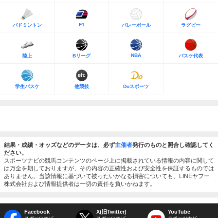
F1
バドミントン
バレーボール
ラグビー
NBA
陸上
Bリーグ
バスケ代表
学生バスケ
他競技
Doスポーツ
結果・成績・オッズなどのデータは、必ず
主催者
発行のものと照合し確認してく
ださい。
スポーツナビの競馬コンテンツのページ上に掲載されている情報の内容に関して
は万全を期しておりますが、その内容の正確性および安全性を保証するものでは
ありません。当該情報に基づいて被ったいかなる損害についても、LINEヤフー
株式会社および情報提供者は一切の責任を負いかねます。
Facebook
X(旧Twitter)
YouTube