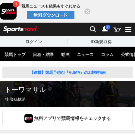
競馬ニュースも結果もすぐわかる
閉じる
スポーツナビ
検索
通知
i
ログイン
ID新規取得
競馬トップ
日程・結果
動画
ニュース
コラム
公式情
【連載】競馬予想AI『VUMA』の3連複指南
トーワマサル
牡 登録抹消
無料アプリで競馬情報をチェックする