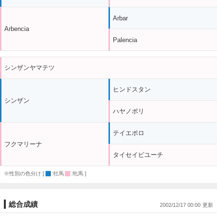
Arbar
Arbencia
Palencia
シンザンヤマテツ
ヒンドスタン
シンザン
ハヤノボリ
テイエポロ
フクマリーナ
タイセイビユーチ
※性別の色分け [
:牡馬
:牝馬 ]
総合成績
2002/12/17 00:00