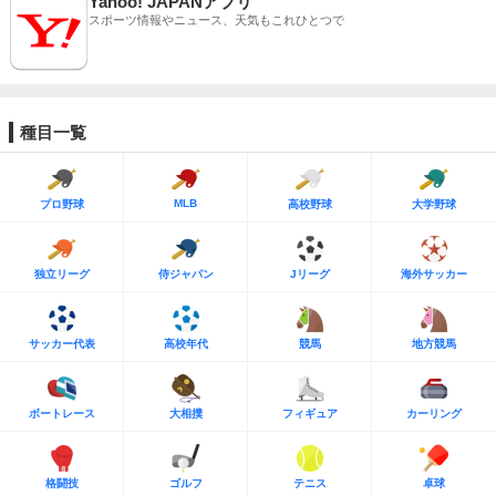
Yahoo! JAPANアプリ
スポーツ情報やニュース、天気もこれひとつで
種目一覧
MLB
プロ野球
高校野球
大学野球
独立リーグ
侍ジャパン
Jリーグ
海外サッカー
サッカー代表
高校年代
競馬
地方競馬
ボートレース
大相撲
フィギュア
カーリング
格闘技
ゴルフ
テニス
卓球