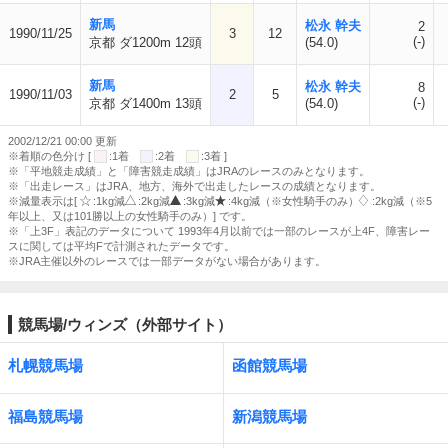
新馬
松永 幹夫
2
1990/11/25
3
12
(-)
京都 ダ1200m 12頭
(54.0)
新馬
松永 幹夫
8
1990/11/03
2
5
(-)
京都 ダ1400m 13頭
(54.0)
2002/12/21 00:00 更新
※着順の色分け [
:1着
:2着
:3着 ]
※「平地競走成績」と「障害競走成績」はJRAのレースのみとなります。
※「出走レース」はJRA、地方、海外で出走したレースの成績となります。
※減量表示は[
:1kg減
:2kg減
:3kg減
:4kg減（※女性騎手のみ）
:2kg減（※5
年以上、又は101勝以上の女性騎手のみ）] です。
※「上3F」表記のデータについて 1993年4月以前では一部のレースが上4F、障害レー
スに関しては平均Fで計測されたデータです。
※JRA主催以外のレースでは一部データがない場合があります。
競馬場/ウィンズ（外部サイト）
札幌競馬場
函館競馬場
福島競馬場
新潟競馬場