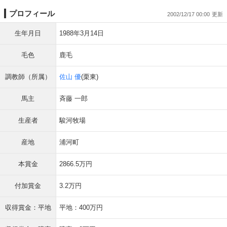
プロフィール
2002/12/17 00:00
生年月日
1988年3月14日
毛色
鹿毛
調教師（所属）
佐山 優
(栗東)
馬主
斉藤 一郎
生産者
駿河牧場
産地
浦河町
本賞金
2866.5万円
付加賞金
3.2万円
収得賞金：平地
平地：400万円