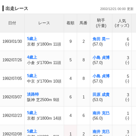
出走レース
2002/12/21 00:00
騎手
人気
日付
レース
着順
馬番
(オッズ)
(斤量)
5歳上
角田 晃一
6
1993/01/30
9
2
(-)
京都 ダ1800m 11頭
(57.0)
4歳上
小島 貞博
3
1992/07/26
5
8
(-)
小倉 ダ1700m 11頭
(57.0)
5歳上
小島 貞博
5
1992/07/05
4
8
(-)
中京 ダ1700m 10頭
(57.0)
淡路特
田原 成貴
3
1992/03/07
6
1
(-)
阪神 芝2500m 9頭
(53.0)
5歳上
南井 克巳
1
1992/02/23
4
6
(-)
京都 ダ1800m 14頭
(56.0)
5歳上
南井 克巳
3
1992/02/08
1
2