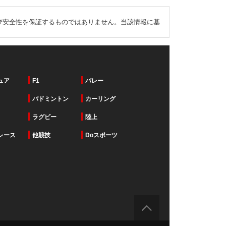
び安全性を保証するものではありません。当該情報に基
ュア
F1
バレー
バドミントン
カーリング
ラグビー
陸上
レース
他競技
Doスポーツ