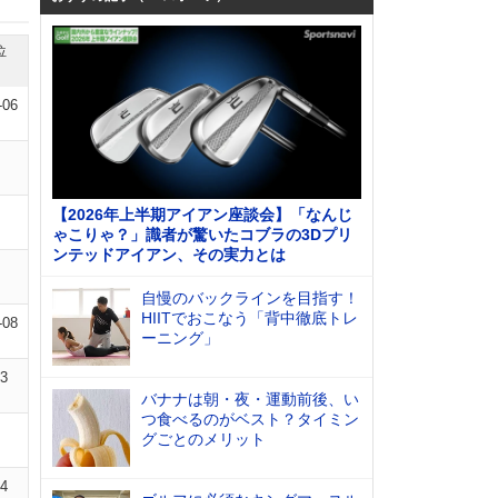
位
-06
【2026年上半期アイアン座談会】「なんじ
ゃこりゃ？」識者が驚いたコブラの3Dプリ
ンテッドアイアン、その実力とは
自慢のバックラインを目指す！
HIITでおこなう「背中徹底トレ
-08
ーニング」
13
バナナは朝・夜・運動前後、い
つ食べるのがベスト？タイミン
グごとのメリット
04