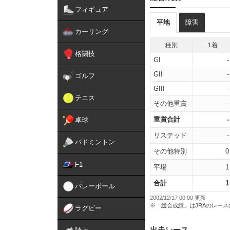
フィギュア
平地
障害
カーリング
種別
1着
格闘技
GI
-
GII
-
ゴルフ
GIII
-
テニス
その他重賞
-
重賞合計
-
卓球
リステッド
-
バドミントン
その他特別
0
F1
平場
1
合計
1
バレーボール
2002/12/17 00:00 更新
※「総合成績」はJRAのレー
ラグビー
出走レース