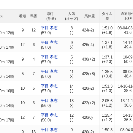
騎手
人気
タイム
通過順
ス
着順
馬番
馬体重
(斤量)
(オッズ)
差
上3F
平目 孝志
8
1:51.0
08-04-03
9
12
424(-2)
(-)
(+1.9)
41.6
0m 12頭
(57.0)
平目 孝志
9
1:37.1
14-14
12
6
426(-4)
(-)
(+1.8)
49.4
0m 17頭
(57.0)
平目 孝志
5
1:37.1
10-09
9
4
430(+2)
(-)
(+2.3)
50.0
0m 12頭
(57.0)
平目 孝志
11
1:35.5
08-05
5
7
428(+8)
(-)
(+0.4)
48.4
0m 14頭
(57.0)
平目 孝志
14
1:51.3
14-16-11
10
6
420(-2)
(-)
(+1.3)
38.6
0m 16頭
(57.0)
平目 孝志
13
2:05.6
13-11-
10
6
422(+2)
(-)
(+1.2)
36.6
0m 14頭
(56.0)
平目 孝志
12
1:25.4
14-13
12
7
420(0)
(-)
(+1.2)
36.3
0m 17頭
(56.0)
平目 孝志
9
1:50.3
08-04-
9
13
420(-2)