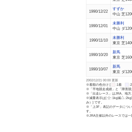
すずか
1990/12/22
中山 芝120
未勝利
1990/12/01
中山 ダ120
未勝利
1990/11/10
東京 芝140
新馬
1990/10/20
東京 芝160
新馬
1990/10/07
東京 ダ120
2002/12/21 00:00 更新
※着順の色分け [
:1着
※「平地競走成績」と「障害競
※「出走レース」はJRA、地
※減量表示は[
:1kg減
:2k
み）] です。
※「上3F」表記のデータについ
す。
※JRA主催以外のレースでは