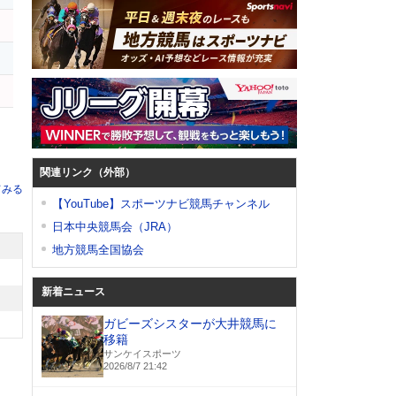
レ
関連リンク（外部）
てみる
【YouTube】スポーツナビ競馬チャンネル
日本中央競馬会（JRA）
地方競馬全国協会
新着ニュース
ガビーズシスターが大井競馬に
移籍
サンケイスポーツ
2026/8/7 21:42