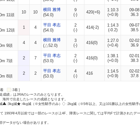
横田 雅博
9
1:10.3
09-08
10
10
420(+6)
(-)
(+0.9)
36.3
0m 11頭
(54.0)
平目 孝志
2
1:14.3
09-07
1
4
414(-2)
(-)
(-0.2)
38.5
0m 12頭
(54.0)
横田 雅博
3
1:27.0
02-02
4
4
416(0)
(-)
(+0.4)
36.9
0m 9頭
(△52.0)
平目 孝志
2
1:38.1
02-01
2
7
416(0)
(-)
(+0.0)
38.3
0m 7頭
(53.0)
平目 孝志
4
1:14.5
02-02
2
2
416
(-)
(+0.9)
37.8
0m 8頭
(53.0)
:2着
:3着 ]
走成績」はJRAのレースのみとなります。
方、海外で出走したレースの成績となります。
g減
:3kg減
:4kg減（※女性騎手のみ）
:2kg減（※5年以上、又は101勝以上の女性騎手
て 1993年4月以前では一部のレースが上4F、障害レースに関しては平均Fで計測されたデ
一部データがない場合があります。