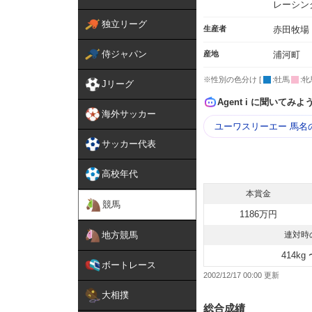
レーシン
独立リーグ
生産者
赤田牧場
侍ジャパン
産地
浦河町
※性別の色分け [
:牡馬
:牝
Jリーグ
Agent i に聞いてみよ
海外サッカー
ユーワスリーエー 馬名
サッカー代表
高校年代
本賞金
競馬
1186万円
地方競馬
連対時
414kg 
ボートレース
2002/12/17 00:00
大相撲
総合成績