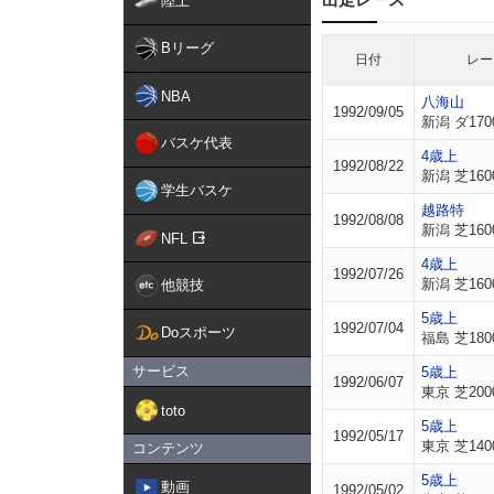
陸上
Bリーグ
日付
レー
NBA
八海山
1992/09/05
新潟 ダ170
バスケ代表
4歳上
1992/08/22
新潟 芝160
学生バスケ
越路特
1992/08/08
新潟 芝160
NFL
4歳上
1992/07/26
新潟 芝160
他競技
5歳上
1992/07/04
Doスポーツ
福島 芝180
サービス
5歳上
1992/06/07
東京 芝200
toto
5歳上
1992/05/17
東京 芝140
コンテンツ
5歳上
動画
1992/05/02