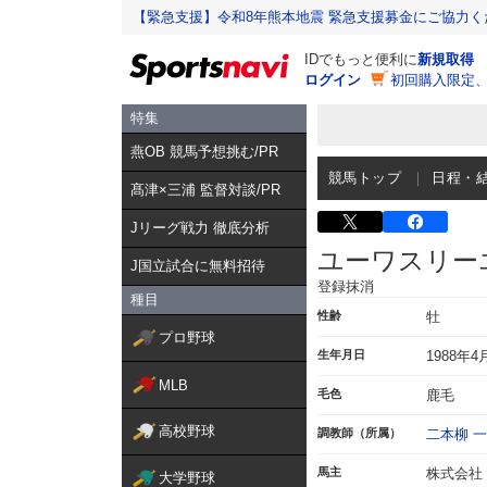
【緊急支援】令和8年熊本地震 緊急支援募金にご協力く
IDでもっと便利に
新規取得
ログイン
初回購入限定
特集
燕OB 競馬予想挑む/PR
競馬トップ
日程・
髙津×三浦 監督対談/PR
Jリーグ戦力 徹底分析
ユーワスリー
J国立試合に無料招待
登録抹消
種目
性齢
牡
プロ野球
生年月日
1988年4
MLB
毛色
鹿毛
高校野球
調教師（所属）
二本柳 
馬主
株式会社
大学野球