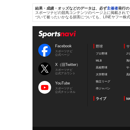
結果・成績・オッズなどのデータは、必ず
主催者
発行の
スポーツナビの競馬コンテンツのページ上に掲載されて
づいて被ったいかなる損害についても、LINEヤフー株
Facebook
野球
サ
スポーツナビ
プロ野球
J
公式ページ
MLB
海
X（旧Twitter）
高校野球
サ
スポーツナビ
公式アカウント
大学野球
高
独立リーグ
YouTube
スポーツナビ
侍ジャパン
公式チャンネル
ライブ
to