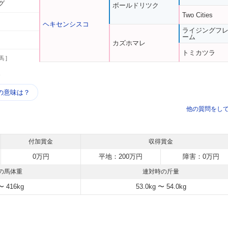
グ
ボールドリツク
Two Cities
ヘキセンシスコ
ライジングフ
ーム
カズホマレ
トミカツラ
馬 ]
う
の意味は？
他の質問をし
付加賞金
収得賞金
0万円
平地：200万円
障害：0万円
の馬体重
連対時の斤量
〜 416kg
53.0kg 〜 54.0kg