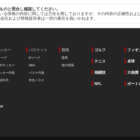
ものと照合し確認してください。
いる情報の内容に関しては万全を期しておりますが、その内容の正確性およ
式会社および情報提供者は一切の責任を負いかねます。
ッカー
バスケット
競馬
ゴルフ
フィギ
リーグ
Bリーグ
競馬
テニス
卓球
外サッカー
NBA
地方競馬
格闘技
大相撲
ッカー代表
バスケ代表
校年代
学生バスケ
NFL
ボート
to