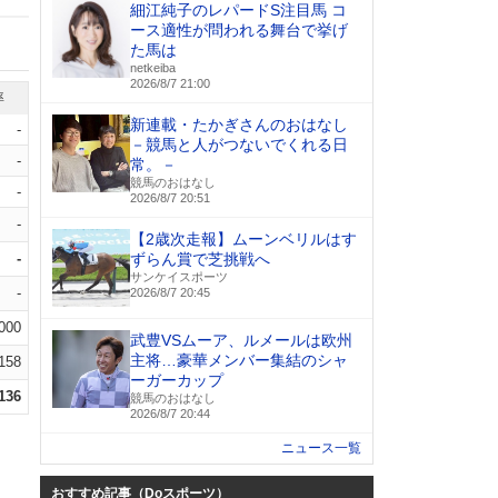
細江純子のレパードS注目馬 コ
ース適性が問われる舞台で挙げ
た馬は
netkeiba
2026/8/7 21:00
率
新連載・たかぎさんのおはなし
-
－競馬と人がつないでくれる日
-
常。－
競馬のおはなし
-
2026/8/7 20:51
-
【2歳次走報】ムーンベリルはす
-
ずらん賞で芝挑戦へ
サンケイスポーツ
-
2026/8/7 20:45
.000
武豊VSムーア、ルメールは欧州
主将…豪華メンバー集結のシャ
.158
ーガーカップ
.136
競馬のおはなし
2026/8/7 20:44
ニュース一覧
おすすめ記事（Doスポーツ）