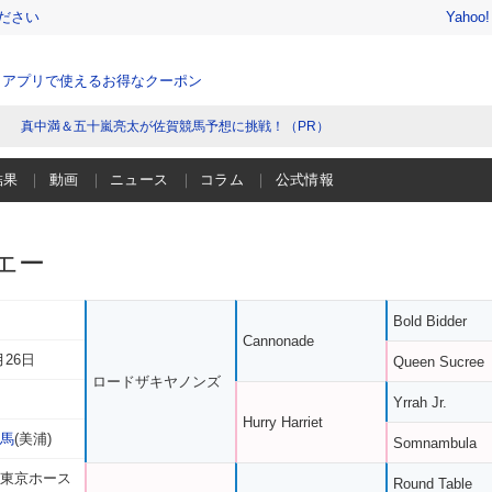
ださい
Yahoo
、アプリで使えるお得なクーポン
真中満＆五十嵐亮太が佐賀競馬予想に挑戦！（PR）
結果
動画
ニュース
コラム
公式情報
エー
Bold Bidder
Cannonade
月26日
Queen Sucree
ロードザキヤノンズ
Yrrah Jr.
Hurry Harriet
一馬
(美浦)
Somnambula
 東京ホース
Round Table