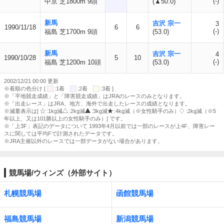
(-)
中京 芝1800m 9頭
(▲50.0)
新馬
吉沢 宗一
3
1990/11/18
6
6
(-)
福島 芝1700m 9頭
(53.0)
新馬
吉沢 宗一
4
1990/10/28
5
10
(-)
福島 芝1200m 10頭
(53.0)
2002/12/21 00:00 更新
※着順の色分け [
:1着
:2着
:3着 ]
※「平地競走成績」と「障害競走成績」はJRAのレースのみとなります。
※「出走レース」はJRA、地方、海外で出走したレースの成績となります。
※減量表示は[
:1kg減
:2kg減
:3kg減
:4kg減（※女性騎手のみ）
:2kg減（※5
年以上、又は101勝以上の女性騎手のみ）] です。
※「上3F」表記のデータについて 1993年4月以前では一部のレースが上4F、障害レー
スに関しては平均Fで計測されたデータです。
※JRA主催以外のレースでは一部データがない場合があります。
競馬場/ウィンズ（外部サイト）
札幌競馬場
函館競馬場
福島競馬場
新潟競馬場