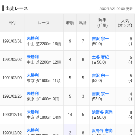
出走レース
2002/12/21 00:00
騎手
人気
日付
レース
着順
馬番
(オッズ)
(斤量)
未勝利
吉沢 宗一
8
1991/03/31
9
7
(-)
中山 芝2200m 16頭
(50.0)
未勝利
土谷 智紀
5
1991/03/02
4
9
(-)
中山 芝2200m 12頭
(▲50.0)
未勝利
吉沢 宗一
5
1991/02/09
5
5
(-)
東京 ダ1600m 11頭
(53.0)
未勝利
吉沢 宗一
4
1991/01/26
5
3
(-)
東京 ダ1400m 9頭
(53.0)
未勝利
浜野谷 憲尚
8
1990/12/16
14
5
(-)
中京 芝1800m 14頭
(▲50.0)
未勝利
浜野谷 憲尚
6
1990/12/02
2
8