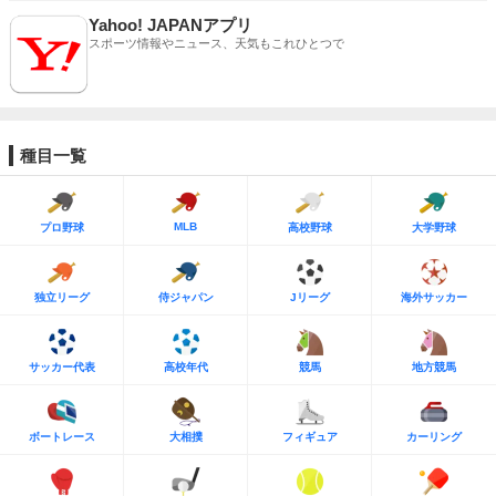
Yahoo! JAPANアプリ
スポーツ情報やニュース、天気もこれひとつで
種目一覧
MLB
プロ野球
高校野球
大学野球
独立リーグ
侍ジャパン
Jリーグ
海外サッカー
サッカー代表
高校年代
競馬
地方競馬
ボートレース
大相撲
フィギュア
カーリング