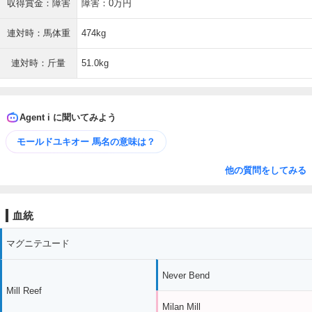
収得賞金：障害
障害：0万円
連対時：馬体重
474kg
連対時：斤量
51.0kg
Agent i に聞いてみよう
モールドユキオー 馬名の意味は？
他の質問をしてみる
血統
マグニテユード
Never Bend
Mill Reef
Milan Mill