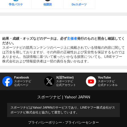
学生バスケ
他競技
Doスポーツ
結果・成績・オッズなどのデータは、必ず
主催者
発行のものと照合し確認してく
ださい。
スポーツナビの競馬コンテンツのページ上に掲載されている情報の内容に関して
は万全を期しておりますが、その内容の正確性および安全性を保証するものでは
ありません。当該情報に基づいて被ったいかなる損害についても、LINEヤフー
株式会社および情報提供者は一切の責任を負いかねます。
Facebook
X(旧Twitter)
YouTube
スポーツナビ
スポーツナビ
スポーツナビ
公式ページ
公式アカウント
公式チャンネル
スポーツナビ
Yahoo! JAPAN
スポーツナビはYahoo! JAPANのサービスであり、LINEヤフー株式会社がス
ポーツナビ株式会社と協力して運営しています。
プライバシーポリシー
プライバシーセンター