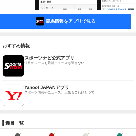
競馬情報をアプリで見る
おすすめ情報
スポーツナビ公式アプリ
注目のレースも最新ニュースも逃さない
Yahoo! JAPANアプリ
スポーツ情報やニュース、天気もこれひとつで
種目一覧