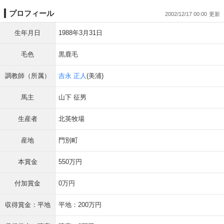
プロフィール
2002/12/17 00:00
生年月日
1988年3月31日
毛色
黒鹿毛
調教師（所属）
吉永 正人
(美浦)
馬主
山下 征男
生産者
北英牧場
産地
門別町
本賞金
550万円
付加賞金
0万円
収得賞金：平地
平地：200万円