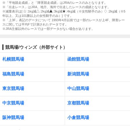
※「平地競走成績」と「障害競走成績」はJRAのレースのみとなります。
※「出走レース」はJRA、地方、海外で出走したレースの成績となります。
※減量表示は[
:1kg減
:2kg減
:3kg減
:4kg減（※女性騎手のみ）
:2kg減（※5
年以上、又は101勝以上の女性騎手のみ）] です。
※「上3F」表記のデータについて 1993年4月以前では一部のレースが上4F、障害レー
スに関しては平均Fで計測されたデータです。
※JRA主催以外のレースでは一部データがない場合があります。
競馬場/ウィンズ（外部サイト）
札幌競馬場
函館競馬場
福島競馬場
新潟競馬場
東京競馬場
中山競馬場
中京競馬場
京都競馬場
阪神競馬場
小倉競馬場