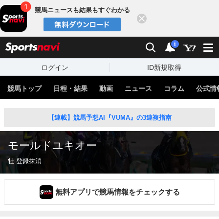
競馬ニュースも結果もすぐわかる
閉じる
スポーツナビ
検索
通知
i
ログイン
ID新規取得
競馬トップ
日程・結果
動画
ニュース
コラム
公式情
【連載】競馬予想AI『VUMA』の3連複指南
モールドユキオー
牡 登録抹消
無料アプリで競馬情報をチェックする