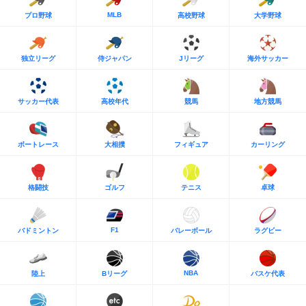
MLB
プロ野球
高校野球
大学野球
独立リーグ
侍ジャパン
Jリーグ
海外サッカー
サッカー代表
高校年代
競馬
地方競馬
ボートレース
大相撲
フィギュア
カーリング
格闘技
ゴルフ
テニス
卓球
F1
バドミントン
バレーボール
ラグビー
NBA
陸上
Bリーグ
バスケ代表