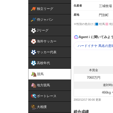
生産者
三城牧場
独立リーグ
産地
門別町
侍ジャパン
※性別の色分け [
:牡馬
:牝
Jリーグ
Agent i に聞いてみよ
海外サッカー
ハードイチヤ 馬名の意
サッカー代表
高校年代
本賞金
競馬
7060万円
地方競馬
連対時
466kg 
ボートレース
2002/12/17 00:00
大相撲
総合成績