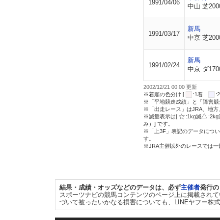
1991/04/06
中山 芝200
新馬
1991/03/17
中京 芝200
新馬
1991/02/24
中京 ダ170
2002/12/21 00:00 更新
※着順の色分け [
:1着
※「平地競走成績」と「障害競
※「出走レース」はJRA、地
※減量表示は[
:1kg減
:2k
み）] です。
※「上3F」表記のデータについ
す。
※JRA主催以外のレースでは
結果・成績・オッズなどのデータは、必ず
主催者
発行の
スポーツナビの競馬コンテンツのページ上に掲載されて
づいて被ったいかなる損害についても、LINEヤフー株