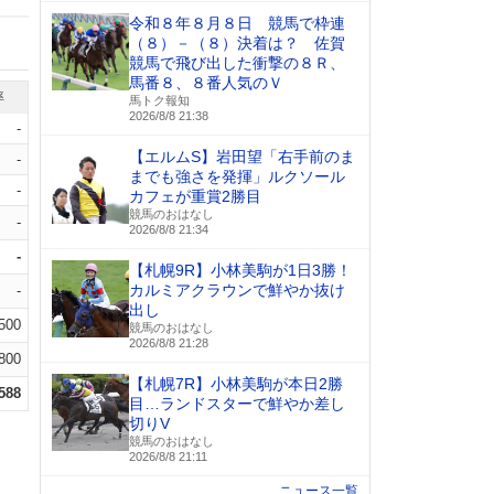
令和８年８月８日 競馬で枠連
（８）－（８）決着は？ 佐賀
競馬で飛び出した衝撃の８Ｒ、
馬番８、８番人気のＶ
率
馬トク報知
2026/8/8 21:38
-
【エルムS】岩田望「右手前のま
-
までも強さを発揮」ルクソール
-
カフェが重賞2勝目
競馬のおはなし
-
2026/8/8 21:34
-
【札幌9R】小林美駒が1日3勝！
カルミアクラウンで鮮やか抜け
-
出し
.500
競馬のおはなし
2026/8/8 21:28
.800
【札幌7R】小林美駒が本日2勝
.588
目…ランドスターで鮮やか差し
切りV
競馬のおはなし
2026/8/8 21:11
ニュース一覧