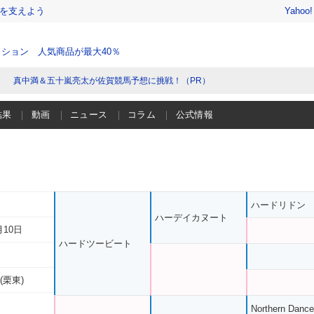
を支えよう
Yahoo
ション 人気商品が最大40％
真中満＆五十嵐亮太が佐賀競馬予想に挑戦！（PR）
結果
動画
ニュース
コラム
公式情報
ハードリドン
ハーデイカヌート
月10日
ハードツービート
(栗東)
Northern Dance