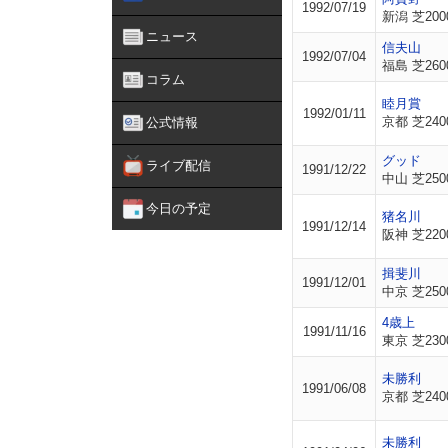
1992/07/19
新潟 芝200
ニュース
信夫山
1992/07/04
福島 芝260
コラム
睦月賞
1992/01/11
京都 芝240
公式情報
グッド
ライブ配信
1991/12/22
中山 芝250
今日の予定
猪名川
1991/12/14
阪神 芝220
揖斐川
1991/12/01
中京 芝250
4歳上
1991/11/16
東京 芝230
未勝利
1991/06/08
京都 芝240
未勝利