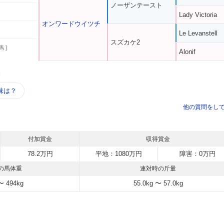
ノーザンテースト
Lady Victoria
オンワードウイツチ
Le Levanstell
スズカケ2
馬 ]
Alonif
う
味は？
他の質問をし
付加賞金
収得賞金
78.2万円
平地：1080万円
障害：0万円
の馬体重
連対時の斤量
〜 494kg
55.0kg 〜 57.0kg