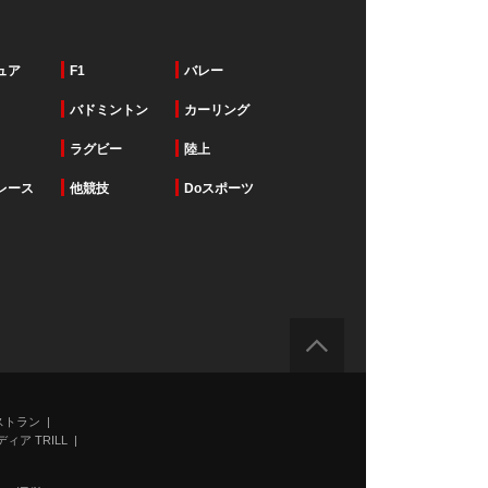
ュア
F1
バレー
バドミントン
カーリング
ラグビー
陸上
レース
他競技
Doスポーツ
ストラン
ィア TRILL