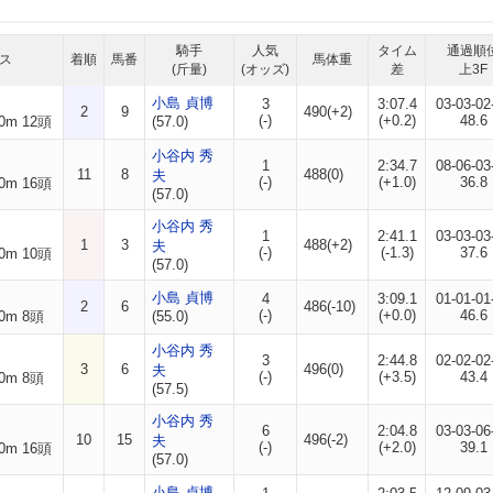
騎手
人気
タイム
通過順
ス
着順
馬番
馬体重
(斤量)
(オッズ)
差
上3F
小島 貞博
3
3:07.4
03-03-02
2
9
490(+2)
(-)
(+0.2)
48.6
0m 12頭
(57.0)
小谷内 秀
1
2:34.7
08-06-03
11
8
488(0)
夫
(-)
(+1.0)
36.8
0m 16頭
(57.0)
小谷内 秀
1
2:41.1
03-03-03
1
3
488(+2)
夫
(-)
(-1.3)
37.6
0m 10頭
(57.0)
小島 貞博
4
3:09.1
01-01-01
2
6
486(-10)
(-)
(+0.0)
46.6
0m 8頭
(55.0)
小谷内 秀
3
2:44.8
02-02-02
3
6
496(0)
夫
(-)
(+3.5)
43.4
0m 8頭
(57.5)
小谷内 秀
6
2:04.8
03-03-06
10
15
496(-2)
夫
(-)
(+2.0)
39.1
0m 16頭
(57.0)
小島 貞博