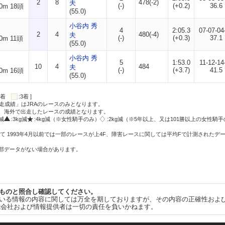
2
8
478(-2)
夫
(-)
(+0.2)
36.6
0m 18頭
(55.0)
小谷内 秀
4
2:05.3
07-07-04
2
4
480(-4)
夫
(-)
(+0.3)
37.1
0m 11頭
(55.0)
小谷内 秀
5
1:53.0
11-12-14
10
4
484
夫
(-)
(+3.7)
41.5
0m 16頭
(55.0)
:2着
:3着 ]
走成績」はJRAのレースのみとなります。
方、海外で出走したレースの成績となります。
g減
:3kg減
:4kg減（※女性騎手のみ）
:2kg減（※5年以上、又は101勝以上の女性騎手
て 1993年4月以前では一部のレースが上4F、障害レースに関しては平均Fで計測されたデ
一部データがない場合があります。
ものと照合し確認してください。
いる情報の内容に関しては万全を期しておりますが、その内容の正確性およ
式会社および情報提供者は一切の責任を負いかねます。