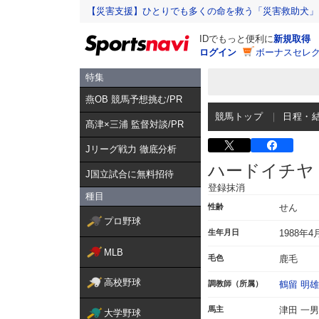
【災害支援】ひとりでも多くの命を救う「災害救助犬」
IDでもっと便利に
新規取得
ログイン
ボーナスセレク
特集
燕OB 競馬予想挑む/PR
競馬トップ
日程・
髙津×三浦 監督対談/PR
Jリーグ戦力 徹底分析
ハードイチヤ
J国立試合に無料招待
登録抹消
種目
性齢
せん
プロ野球
生年月日
1988年4
MLB
毛色
鹿毛
高校野球
調教師（所属）
鶴留 明雄
馬主
津田 一男
大学野球