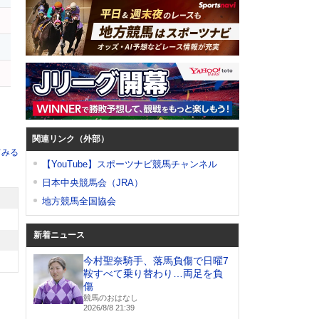
関連リンク（外部）
てみる
【YouTube】スポーツナビ競馬チャンネル
日本中央競馬会（JRA）
地方競馬全国協会
新着ニュース
今村聖奈騎手、落馬負傷で日曜7
鞍すべて乗り替わり…両足を負
傷
競馬のおはなし
2026/8/8 21:39