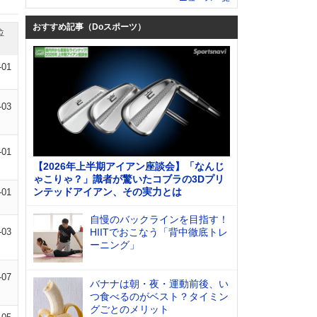
おすすめ記事（Doスポーツ）
位
-01
-03
-01
【2026年上半期アイアン座談会】「なんじ
ゃこりゃ？」識者が驚いたコブラの3Dプリ
ンテッドアイアン、その実力とは
-01
自慢のバックラインを目指す！
-03
HIITでおこなう「背中徹底トレ
ーニング」
-07
バナナは朝・夜・運動前後、い
つ食べるのがベスト？タイミン
グごとのメリット