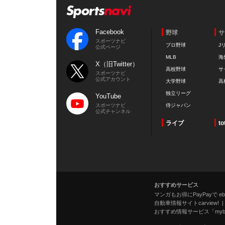
Facebook
野球
サ
スポーツナビ
プロ野球
J
公式ページ
MLB
海
X（旧Twitter）
高校野球
サ
スポーツナビ
公式アカウント
大学野球
高
独立リーグ
YouTube
スポーツナビ
侍ジャパン
公式チャンネル
ライブ
to
おすすめサービス
マンガもお得にPayPayで eboo
自動車情報サイトcarview!
おすすめ情報サービス「mybe