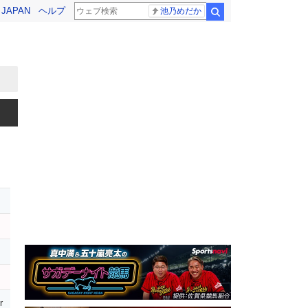
! JAPAN
ヘルプ
池乃めだか
検索
r