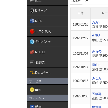
陸上
Bリーグ
日付
レー
NBA
万葉S
1993/01/10
京都 芝300
バスケ代表
冬至S
1992/12/19
中山 芝250
学生バスケ
みちの
NFL
1992/11/07
福島 芝260
他競技
嵐山S
1992/10/17
京都 芝300
Doスポーツ
みなみ
1992/09/13
サービス
函館 芝250
toto
五稜郭
1992/08/08
コンテンツ
函館 芝200
動画
阿賀野