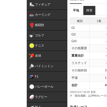
フィギュア
平地
障害
カーリング
種別
1着
格闘技
GI
-
GII
-
ゴルフ
GIII
-
テニス
その他重賞
-
重賞合計
-
卓球
リステッド
-
バドミントン
その他特別
3
F1
平場
1
合計
4
バレーボール
2002/12/17 00:00 更新
※「総合成績」はJRAのレー
ラグビー
出走レース