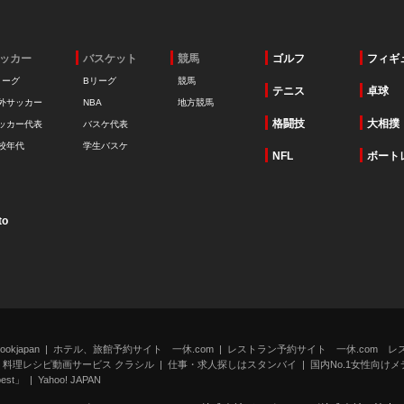
ッカー
バスケット
競馬
ゴルフ
フィギ
リーグ
Bリーグ
競馬
テニス
卓球
外サッカー
NBA
地方競馬
格闘技
大相撲
ッカー代表
バスケ代表
校年代
学生バスケ
NFL
ボート
to
kjapan
ホテル、旅館予約サイト 一休.com
レストラン予約サイト 一休.com レ
料理レシピ動画サービス クラシル
仕事・求人探しはスタンバイ
国内No.1女性向けメデ
st」
Yahoo! JAPAN