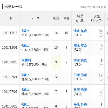
出走レース
2002/12/21 00:00
騎手
人気
日付
レース
着順
馬番
(オッズ)
(斤量)
4歳上
清水 英次
11
1991/12/15
14
16
(-)
中京 ダ1700m 16頭
(53.0)
4歳上
清水 英次
8
1991/12/01
10
7
(-)
中京 ダ1700m 11頭
(53.0)
未勝利
清水 英次
5
1991/08/25
3
2
(-)
新潟 芝1600m 8頭
(53.0)
4歳上
田所 秀孝
12
1991/07/21
12
9
(-)
札幌 芝1800m 13頭
(53.0)
4歳上
田所 秀孝
9
1991/07/07
7
6
(-)
札幌 芝1800m 10頭
(53.0)
4歳上
松永 幹夫
6
1991/06/29
6
6