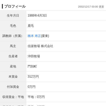
プロフィール
2002/12/17 00:00
生年月日
1988年4月3日
毛色
鹿毛
調教師（所属）
橋本 寿正
(栗東)
馬主
信楽牧場 株式会社
生産者
沖田牧場
産地
門別町
本賞金
312万円
付加賞金
0万円
収得賞金：平地
平地：0万円