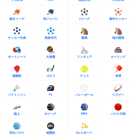
独立リーグ
侍ジャパン
Jリーグ
海外サッカー
サッカー代表
高校年代
競馬
地方競馬
ボートレース
大相撲
フィギュア
カーリング
格闘技
ゴルフ
テニス
卓球
F1
バドミントン
バレーボール
ラグビー
NBA
陸上
Bリーグ
バスケ代表
学生バスケ
他競技
Doスポーツ