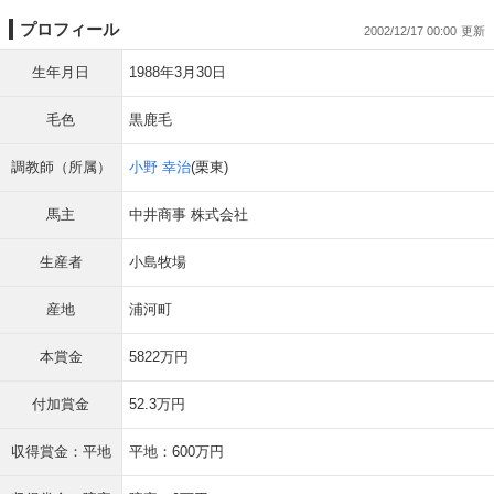
プロフィール
2002/12/17 00:00
生年月日
1988年3月30日
毛色
黒鹿毛
調教師（所属）
小野 幸治
(栗東)
馬主
中井商事 株式会社
生産者
小島牧場
産地
浦河町
本賞金
5822万円
付加賞金
52.3万円
収得賞金：平地
平地：600万円