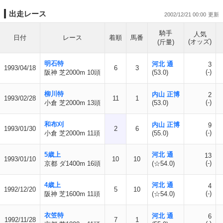
出走レース
2002/12/21 00:00
騎手
人気
日付
レース
着順
馬番
(オッズ)
(斤量)
明石特
河北 通
3
1993/04/18
6
3
(-)
阪神 芝2000m 10頭
(53.0)
柳川特
内山 正博
2
1993/02/28
11
1
(-)
小倉 芝2000m 13頭
(53.0)
和布刈
内山 正博
9
1993/01/30
2
6
(-)
小倉 芝2000m 11頭
(55.0)
5歳上
河北 通
13
1993/01/10
10
10
(-)
京都 ダ1400m 16頭
(☆54.0)
4歳上
河北 通
4
1992/12/20
5
10
(-)
阪神 芝1600m 11頭
(☆54.0)
衣笠特
河北 通
6
1992/11/28
7
1