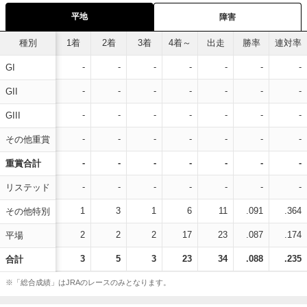
平地
障害
種別
1着
2着
3着
4着～
出走
勝率
連対率
-
-
-
-
-
-
-
GI
-
-
-
-
-
-
-
GII
-
-
-
-
-
-
-
GIII
-
-
-
-
-
-
-
その他重賞
-
-
-
-
-
-
-
重賞合計
-
-
-
-
-
-
-
リステッド
1
3
1
6
11
.091
.364
その他特別
2
2
2
17
23
.087
.174
平場
3
5
3
23
34
.088
.235
合計
※「総合成績」はJRAのレースのみとなります。