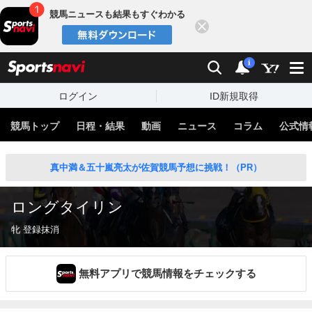
競馬ニュースも結果もすぐわかる
閉じる
スポーツナビ
検索
通知
i
ログイン
ID新規取得
競馬トップ
日程・結果
動画
ニュース
コラム
公式情
真中満＆五十嵐亮太が佐賀競馬予想に挑戦！（PR）
ロングタイリン
牝 登録抹消
無料アプリで競馬情報をチェックする