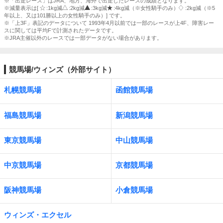
※「出走レース」はJRA、地方、海外で出走したレースの成績となります。
※減量表示は[
:1kg減
:2kg減
:3kg減
:4kg減（※女性騎手のみ）
:2kg減（※5
年以上、又は101勝以上の女性騎手のみ）] です。
※「上3F」表記のデータについて 1993年4月以前では一部のレースが上4F、障害レー
スに関しては平均Fで計測されたデータです。
※JRA主催以外のレースでは一部データがない場合があります。
競馬場/ウィンズ（外部サイト）
札幌競馬場
函館競馬場
福島競馬場
新潟競馬場
東京競馬場
中山競馬場
中京競馬場
京都競馬場
阪神競馬場
小倉競馬場
ウィンズ・エクセル