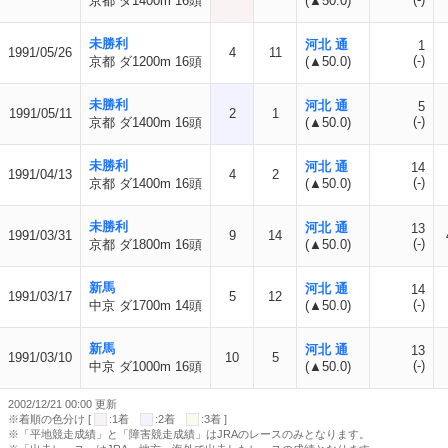
京都 ダ1400m 16頭
(▲50.0)
未勝利
河北 通
1
1991/05/26
4
11
(-)
京都 ダ1200m 16頭
(▲50.0)
未勝利
河北 通
5
1991/05/11
2
1
(-)
京都 ダ1400m 16頭
(▲50.0)
未勝利
河北 通
14
1991/04/13
4
2
(-)
京都 ダ1400m 16頭
(▲50.0)
未勝利
河北 通
13
1991/03/31
9
14
(-)
京都 ダ1800m 16頭
(▲50.0)
新馬
河北 通
14
1991/03/17
5
12
(-)
中京 ダ1700m 14頭
(▲50.0)
新馬
河北 通
13
1991/03/10
10
5
(-)
中京 ダ1000m 16頭
(▲50.0)
2002/12/21 00:00 更新
※着順の色分け [
:1着
:2着
:3着 ]
※「平地競走成績」と「障害競走成績」はJRAのレースのみとなります。