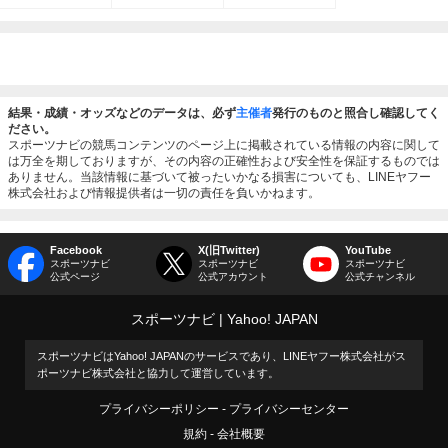
結果・成績・オッズなどのデータは、必ず
主催者
発行のものと照合し確認してく
ださい。
スポーツナビの競馬コンテンツのページ上に掲載されている情報の内容に関して
は万全を期しておりますが、その内容の正確性および安全性を保証するものでは
ありません。当該情報に基づいて被ったいかなる損害についても、LINEヤフー
株式会社および情報提供者は一切の責任を負いかねます。
Facebook
X(旧Twitter)
YouTube
スポーツナビ
スポーツナビ
スポーツナビ
公式ページ
公式アカウント
公式チャンネル
スポーツナビ
Yahoo! JAPAN
スポーツナビはYahoo! JAPANのサービスであり、LINEヤフー株式会社がス
ポーツナビ株式会社と協力して運営しています。
プライバシーポリシー
プライバシーセンター
規約
会社概要