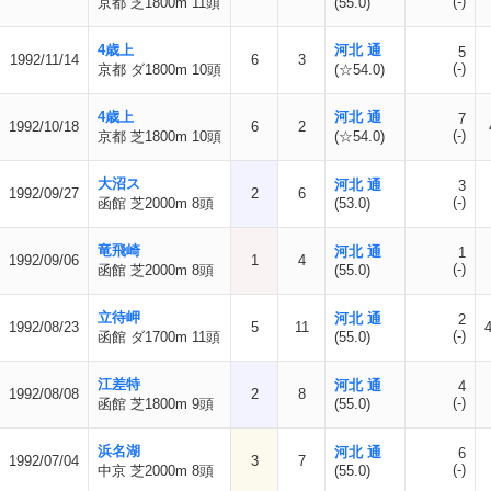
(-)
京都 芝1800m 11頭
(55.0)
4歳上
河北 通
5
1992/11/14
6
3
(-)
京都 ダ1800m 10頭
(☆54.0)
4歳上
河北 通
7
1992/10/18
6
2
(-)
京都 芝1800m 10頭
(☆54.0)
大沼ス
河北 通
3
1992/09/27
2
6
(-)
函館 芝2000m 8頭
(53.0)
竜飛崎
河北 通
1
1992/09/06
1
4
(-)
函館 芝2000m 8頭
(55.0)
立待岬
河北 通
2
1992/08/23
5
11
(-)
函館 ダ1700m 11頭
(55.0)
江差特
河北 通
4
1992/08/08
2
8
(-)
函館 芝1800m 9頭
(55.0)
浜名湖
河北 通
6
1992/07/04
3
7
(-)
中京 芝2000m 8頭
(55.0)