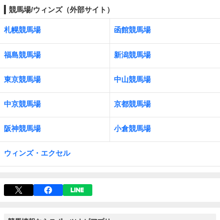
競馬場/ウィンズ（外部サイト）
札幌競馬場
函館競馬場
福島競馬場
新潟競馬場
東京競馬場
中山競馬場
中京競馬場
京都競馬場
阪神競馬場
小倉競馬場
ウィンズ・エクセル