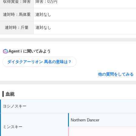
収得賞金：障害
障害：0万円
連対時：馬体重
連対なし
連対時：斤量
連対なし
Agent i に聞いてみよう
ダイタクアーリオン 馬名の意味は？
他の質問をしてみる
血統
ヨシノスキー
Northern Dancer
ミンスキー