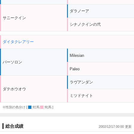
ダラノーア
サニークイン
シナノクインの弐
ダイタクレアリー
Milesian
パーソロン
Paleo
ラヴアンダン
ダテホウオウ
ミツドナイト
※性別の色分け [
:牡馬
:牝馬 ]
総合成績
2002/12/17 00:00