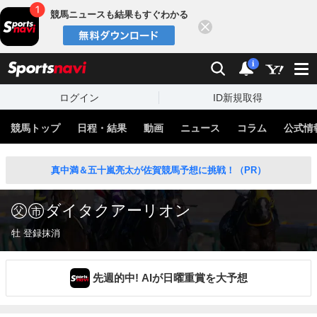
競馬ニュースも結果もすぐわかる
閉じる
スポーツナビ
検索
通知
i
ログイン
ID新規取得
競馬トップ
日程・結果
動画
ニュース
コラム
公式情
真中満＆五十嵐亮太が佐賀競馬予想に挑戦！（PR）
ダイタクアーリオン
牡 登録抹消
先週的中! AIが日曜重賞を大予想