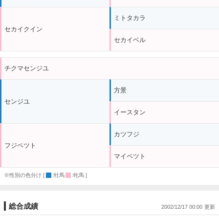
ミトタカラ
セカイクイン
セカイベル
チクマセンジユ
方景
センジユ
イースタン
カツフジ
フジペツト
マイペツト
※性別の色分け [
:牡馬
:牝馬 ]
総合成績
2002/12/17 00:00