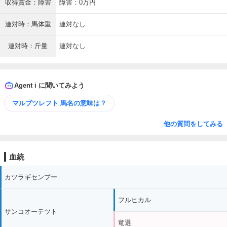
収得賞金：障害
障害：0万円
連対時：馬体重
連対なし
連対時：斤量
連対なし
Agent i に聞いてみよう
マルブツレフト 馬名の意味は？
他の質問をしてみる
血統
カツラギセンプー
フルヒカル
サンコオーテツト
竜選