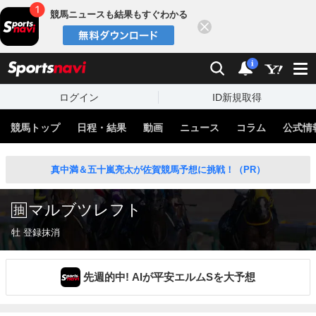
競馬ニュースも結果もすぐわかる
閉じる
スポーツナビ
検索
通知
i
ログイン
ID新規取得
競馬トップ
日程・結果
動画
ニュース
コラム
公式情
真中満＆五十嵐亮太が佐賀競馬予想に挑戦！（PR）
マルブツレフト
牡 登録抹消
先週的中! AIが平安エルムSを大予想