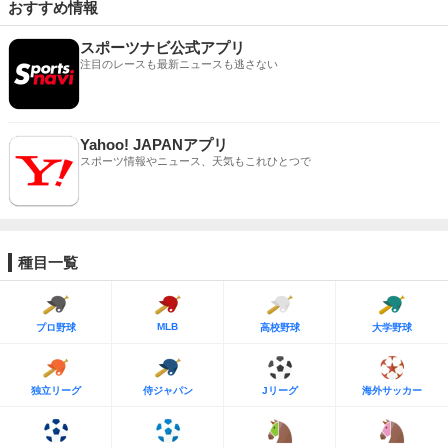
おすすめ情報
スポーツナビ公式アプリ
注目のレースも最新ニュースも逃さない
Yahoo! JAPANアプリ
スポーツ情報やニュース、天気もこれひとつで
種目一覧
MLB
プロ野球
高校野球
大学野球
独立リーグ
侍ジャパン
Jリーグ
海外サッカー