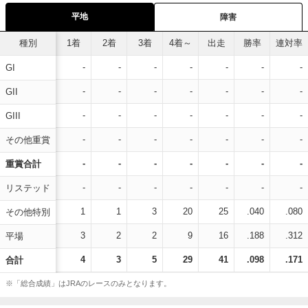
平地
障害
種別
1着
2着
3着
4着～
出走
勝率
連対率
-
-
-
-
-
-
-
GI
-
-
-
-
-
-
-
GII
-
-
-
-
-
-
-
GIII
-
-
-
-
-
-
-
その他重賞
-
-
-
-
-
-
-
重賞合計
-
-
-
-
-
-
-
リステッド
1
1
3
20
25
.040
.080
その他特別
3
2
2
9
16
.188
.312
平場
4
3
5
29
41
.098
.171
合計
※「総合成績」はJRAのレースのみとなります。