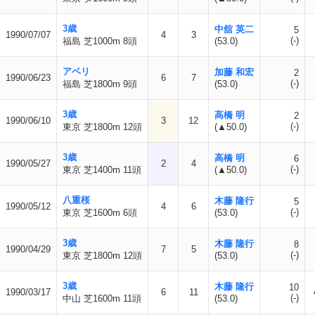
3歳
中舘 英二
5
1990/07/07
4
3
(-)
福島 芝1000m 8頭
(53.0)
アベリ
加藤 和宏
2
1990/06/23
6
7
(-)
福島 芝1800m 9頭
(53.0)
3歳
高橋 明
2
1990/06/10
3
12
(-)
東京 芝1800m 12頭
(▲50.0)
3歳
高橋 明
6
1990/05/27
2
4
(-)
東京 芝1400m 11頭
(▲50.0)
八重桜
木藤 隆行
5
1990/05/12
4
6
(-)
東京 芝1600m 6頭
(53.0)
3歳
木藤 隆行
8
1990/04/29
7
5
(-)
東京 芝1800m 12頭
(53.0)
3歳
木藤 隆行
10
1990/03/17
6
11
(-)
中山 芝1600m 11頭
(53.0)