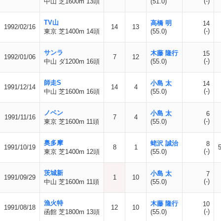
(-)
中山 芝1600m 13頭
(51.0)
TV山
高橋 明
14
1992/02/16
14
13
(-)
東京 芝1400m 14頭
(55.0)
サンラ
木藤 隆行
15
1992/01/06
7
12
(-)
中山 ダ1200m 16頭
(55.0)
師走S
小島 太
14
1991/12/14
14
4
(-)
中山 芝1600m 16頭
(55.0)
ノベン
小島 太
6
1991/11/16
7
4
(-)
東京 芝1600m 11頭
(55.0)
奥多摩
蛯沢 誠治
8
1991/10/19
8
1
(-)
東京 芝1400m 12頭
(55.0)
茨城新
小島 太
7
1991/09/29
1
10
(-)
中山 芝1600m 11頭
(55.0)
漁火特
木藤 隆行
10
1991/08/18
12
10
(-)
函館 芝1800m 13頭
(55.0)