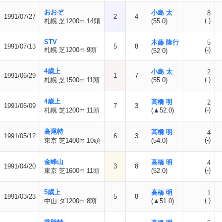
おおぞ
小島 太
8
1991/07/27
2
4
(-)
札幌 芝1200m 14頭
(55.0)
STV
木藤 隆行
5
1991/07/13
5
8
札幌 芝1200m 9頭
(-)
(52.0)
4歳上
小島 太
2
1991/06/29
1
7
(-)
札幌 芝1500m 11頭
(55.0)
4歳上
高橋 明
2
1991/06/09
7
3
(-)
札幌 芝1200m 11頭
(▲52.0)
高尾特
高橋 明
4
1991/05/12
6
3
(-)
東京 芝1400m 10頭
(54.0)
金峰山
高橋 明
4
1991/04/20
3
8
(-)
東京 芝1600m 11頭
(52.0)
5歳上
高橋 明
1
1991/03/23
5
8
(-)
中山 ダ1200m 8頭
(▲51.0)