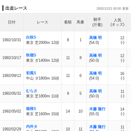
出走レース
2002/12/21 00:00
騎手
人気
日付
レース
着順
馬番
(オッズ)
(斤量)
白秋S
高橋 明
12
1992/10/31
8
1
(-)
東京 芝2000m 12頭
(54.0)
秋嶺S
高橋 明
12
1992/10/17
11
8
(-)
東京 ダ1400m 12頭
(50.0)
初風S
高橋 明
16
1992/09/12
11
6
(-)
中山 ダ1800m 16頭
(54.0)
むらさ
高橋 明
11
1992/05/31
9
5
(-)
東京 芝1800m 11頭
(50.0)
箱根S
木藤 隆行
14
1992/05/02
14
10
(-)
東京 芝1600m 15頭
(55.0)
内外タ
木藤 隆行
11
1992/02/29
10
11