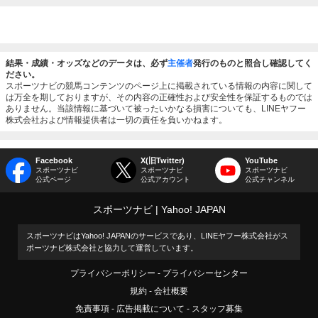
結果・成績・オッズなどのデータは、必ず
主催者
発行のものと照合し確認してく
ださい。
スポーツナビの競馬コンテンツのページ上に掲載されている情報の内容に関して
は万全を期しておりますが、その内容の正確性および安全性を保証するものでは
ありません。当該情報に基づいて被ったいかなる損害についても、LINEヤフー
株式会社および情報提供者は一切の責任を負いかねます。
Facebook
X(旧Twitter)
YouTube
スポーツナビ
スポーツナビ
スポーツナビ
公式ページ
公式アカウント
公式チャンネル
スポーツナビ
Yahoo! JAPAN
スポーツナビはYahoo! JAPANのサービスであり、LINEヤフー株式会社がス
ポーツナビ株式会社と協力して運営しています。
プライバシーポリシー
プライバシーセンター
規約
会社概要
免責事項
広告掲載について
スタッフ募集