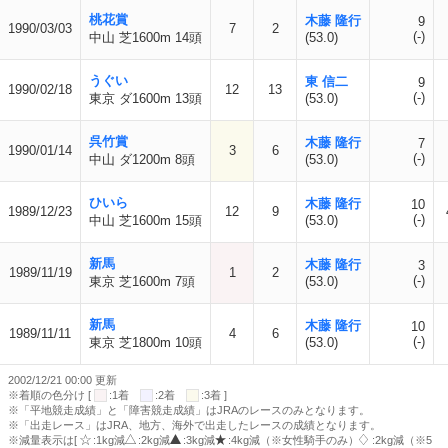
桃花賞
木藤 隆行
9
1990/03/03
7
2
(-)
中山 芝1600m 14頭
(53.0)
うぐい
東 信二
9
1990/02/18
12
13
(-)
東京 ダ1600m 13頭
(53.0)
呉竹賞
木藤 隆行
7
1990/01/14
3
6
(-)
中山 ダ1200m 8頭
(53.0)
ひいら
木藤 隆行
10
1989/12/23
12
9
(-)
中山 芝1600m 15頭
(53.0)
新馬
木藤 隆行
3
1989/11/19
1
2
(-)
東京 芝1600m 7頭
(53.0)
新馬
木藤 隆行
10
1989/11/11
4
6
(-)
東京 芝1800m 10頭
(53.0)
2002/12/21 00:00 更新
※着順の色分け [
:1着
:2着
:3着 ]
※「平地競走成績」と「障害競走成績」はJRAのレースのみとなります。
※「出走レース」はJRA、地方、海外で出走したレースの成績となります。
※減量表示は[
:1kg減
:2kg減
:3kg減
:4kg減（※女性騎手のみ）
:2kg減（※5