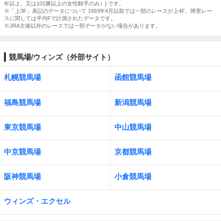
年以上、又は101勝以上の女性騎手のみ）] です。
※「上3F」表記のデータについて 1993年4月以前では一部のレースが上4F、障害レー
スに関しては平均Fで計測されたデータです。
※JRA主催以外のレースでは一部データがない場合があります。
競馬場/ウィンズ（外部サイト）
札幌競馬場
函館競馬場
福島競馬場
新潟競馬場
東京競馬場
中山競馬場
中京競馬場
京都競馬場
阪神競馬場
小倉競馬場
ウィンズ・エクセル