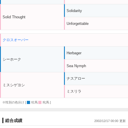
Solidarity
Solid Thought
Unforgettable
クロスオーバー
Herbager
シーホーク
Sea Nymph
ナスアロー
ミスシゲヨシ
ミスリラ
※性別の色分け [
:牡馬
:牝馬 ]
総合成績
2002/12/17 00:00