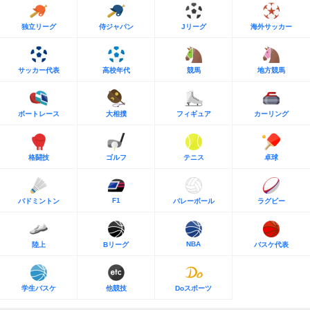
独立リーグ
侍ジャパン
Jリーグ
海外サッカー
サッカー代表
高校年代
競馬
地方競馬
ボートレース
大相撲
フィギュア
カーリング
格闘技
ゴルフ
テニス
卓球
F1
バドミントン
バレーボール
ラグビー
NBA
陸上
Bリーグ
バスケ代表
学生バスケ
他競技
Doスポーツ