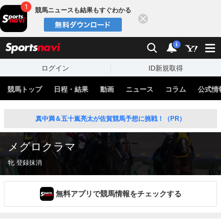
競馬ニュースも結果もすぐわかる
閉じる
スポーツナビ
検索
通知
i
ログイン
ID新規取得
競馬トップ
日程・結果
動画
ニュース
コラム
公式情
真中満＆五十嵐亮太が佐賀競馬予想に挑戦！（PR）
メグロクラマ
牝 登録抹消
無料アプリで競馬情報をチェックする