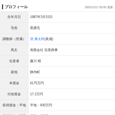
プロフィール
2002/12/17 00:00
生年月日
1987年3月15日
毛色
黒鹿毛
調教師（所属）
境 勝太郎
(美浦)
馬主
有限会社 目黒商事
生産者
藤川 昭
産地
静内町
本賞金
6175万円
付加賞金
17.2万円
収得賞金：平地
平地：930万円