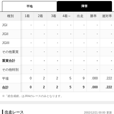
障害
平地
種別
1着
2着
3着
4着～
出走
勝率
連対率
-
-
-
-
-
-
-
JGI
-
-
-
-
-
-
-
JGII
-
-
-
-
-
-
-
JGIII
-
-
-
-
-
-
-
その他重賞
-
-
-
-
-
-
-
重賞合計
-
-
-
-
-
-
-
その他特別
0
2
2
5
9
.000
.222
平場
0
2
2
5
9
.000
.222
合計
※「総合成績」はJRAのレースのみとなります。
出走レース
2002/12/21 00:00