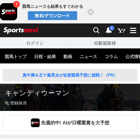
競馬ニュースも結果もすぐわかる
閉じる
スポーツナビ
検索
通知
i
ログイン
ID新規取得
競馬トップ
日程・結果
動画
ニュース
コラム
公式情
真中満＆五十嵐亮太が佐賀競馬予想に挑戦！（PR）
キャンディウーマン
牝 登録抹消
先週的中! AIが日曜重賞を大予想