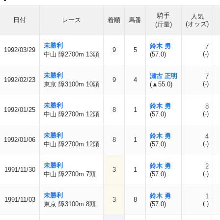
騎手
人気
日付
レース
着順
馬番
(オッズ)
(斤量)
未勝利
鈴木 勇
7
1992/03/29
9
5
(-)
中山 障2700m 13頭
(57.0)
未勝利
瀬古 正明
7
1992/02/23
9
4
(-)
東京 障3100m 10頭
(▲55.0)
未勝利
鈴木 勇
8
1992/01/25
8
1
(-)
中山 障2700m 12頭
(57.0)
未勝利
鈴木 勇
4
1992/01/06
8
1
(-)
中山 障2700m 12頭
(57.0)
未勝利
鈴木 勇
2
1991/11/30
3
1
(-)
中山 障2700m 7頭
(57.0)
未勝利
鈴木 勇
1
1991/11/03
3
8
(-)
東京 障3100m 8頭
(57.0)