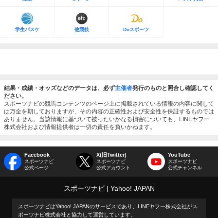
学生バスケ
他競技
Doスポーツ
結果・成績・オッズなどのデータは、必ず
主催者
発行のものと照合し確認してく
ださい。
スポーツナビの競馬コンテンツのページ上に掲載されている情報の内容に関して
は万全を期しておりますが、その内容の正確性および安全性を保証するものでは
ありません。当該情報に基づいて被ったいかなる損害についても、LINEヤフー
株式会社および情報提供者は一切の責任を負いかねます。
Facebook
X(旧Twitter)
YouTube
スポーツナビ
スポーツナビ
スポーツナビ
公式ページ
公式アカウント
公式チャンネル
スポーツナビ
Yahoo! JAPAN
スポーツナビはYahoo! JAPANのサービスであり、LINEヤフー株式会社がス
ポーツナビ株式会社と協力して運営しています。