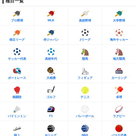
種目一覧
MLB
プロ野球
高校野球
大学野球
独立リーグ
侍ジャパン
Jリーグ
海外サッカー
サッカー代表
高校年代
競馬
地方競馬
ボートレース
大相撲
フィギュア
カーリング
格闘技
ゴルフ
テニス
卓球
F1
バドミントン
バレーボール
ラグビー
NBA
陸上
Bリーグ
バスケ代表