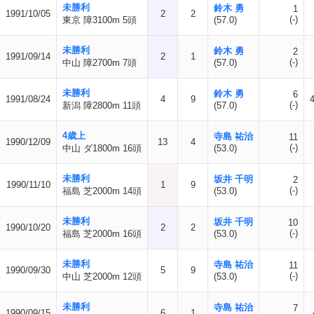
未勝利
鈴木 勇
1
1991/10/05
2
2
(-)
東京 障3100m 5頭
(57.0)
未勝利
鈴木 勇
2
1991/09/14
2
1
(-)
中山 障2700m 7頭
(57.0)
未勝利
鈴木 勇
6
1991/08/24
4
9
(-)
新潟 障2800m 11頭
(57.0)
4歳上
寺島 祐治
11
1990/12/09
13
4
(-)
中山 ダ1800m 16頭
(53.0)
未勝利
坂井 千明
2
1990/11/10
1
9
(-)
福島 芝2000m 14頭
(53.0)
未勝利
坂井 千明
10
1990/10/20
2
2
(-)
福島 芝2000m 16頭
(53.0)
未勝利
寺島 祐治
11
1990/09/30
5
9
(-)
中山 芝2000m 12頭
(53.0)
未勝利
寺島 祐治
7
1990/09/15
6
1