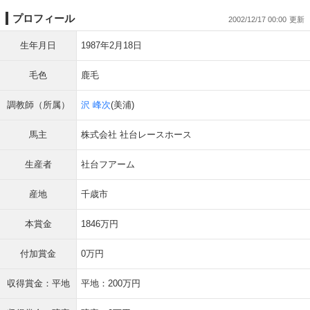
プロフィール
2002/12/17 00:00
生年月日
1987年2月18日
毛色
鹿毛
調教師（所属）
沢 峰次
(美浦)
馬主
株式会社 社台レースホース
生産者
社台フアーム
産地
千歳市
本賞金
1846万円
付加賞金
0万円
収得賞金：平地
平地：200万円