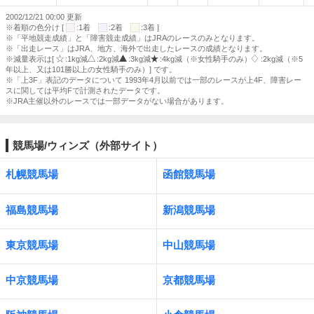
2002/12/21 00:00 更新
※着順の色分け [
:1着
:2着
:3着 ]
※「平地競走成績」と「障害競走成績」はJRAのレースのみとなります。
※「出走レース」はJRA、地方、海外で出走したレースの成績となります。
※減量表示は[
:1kg減
:2kg減
:3kg減
:4kg減（※女性騎手のみ）
:2kg減（※5
年以上、又は101勝以上の女性騎手のみ）] です。
※「上3F」表記のデータについて 1993年4月以前では一部のレースが上4F、障害レー
スに関しては平均Fで計測されたデータです。
※JRA主催以外のレースでは一部データがない場合があります。
競馬場/ウィンズ（外部サイト）
札幌競馬場
函館競馬場
福島競馬場
新潟競馬場
東京競馬場
中山競馬場
中京競馬場
京都競馬場