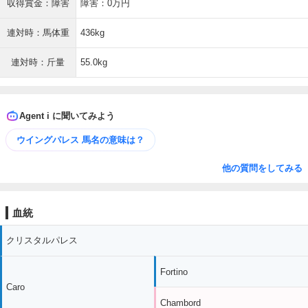
収得賞金：障害
障害：0万円
連対時：馬体重
436kg
連対時：斤量
55.0kg
Agent i に聞いてみよう
ウイングパレス 馬名の意味は？
他の質問をしてみる
血統
クリスタルパレス
Fortino
Caro
Chambord