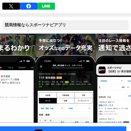
競馬情報ならスポーツナビアプリ