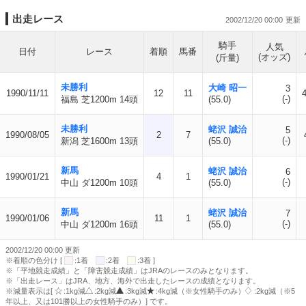
出走レース
2002/12/20 00:00
騎手
人気
日付
レース
着順
馬番
(オッズ)
(斤量)
未勝利
大崎 昭一
3
1990/11/11
12
11
4
(-)
福島 芝1200m 14頭
(55.0)
未勝利
蛯沢 誠治
5
1990/08/05
2
7
(-)
新潟 芝1600m 13頭
(55.0)
新馬
蛯沢 誠治
6
1990/01/21
4
1
(-)
中山 ダ1200m 10頭
(55.0)
新馬
蛯沢 誠治
7
1990/01/06
11
1
(-)
中山 ダ1200m 16頭
(55.0)
2002/12/20 00:00 更新
※着順の色分け [
:1着
:2着
:3着 ]
※「平地競走成績」と「障害競走成績」はJRAのレースのみとなります。
※「出走レース」はJRA、地方、海外で出走したレースの成績となります。
※減量表示は[
:1kg減
:2kg減
:3kg減
:4kg減（※女性騎手のみ）
:2kg減（※5
年以上、又は101勝以上の女性騎手のみ）] です。