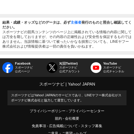
結果・成績・オッズなどのデータは、必ず
主催者
発行のものと照合し確認してく
ださい。
スポーツナビの競馬コンテンツのページ上に掲載されている情報の内容に関して
は万全を期しておりますが、その内容の正確性および安全性を保証するものでは
ありません。当該情報に基づいて被ったいかなる損害についても、LINEヤフー
株式会社および情報提供者は一切の責任を負いかねます。
Facebook
X(旧Twitter)
YouTube
スポーツナビ
スポーツナビ
スポーツナビ
公式ページ
公式アカウント
公式チャンネル
スポーツナビ
Yahoo! JAPAN
スポーツナビはYahoo! JAPANのサービスであり、LINEヤフー株式会社がス
ポーツナビ株式会社と協力して運営しています。
プライバシーポリシー
プライバシーセンター
規約
会社概要
免責事項
広告掲載について
スタッフ募集
ご意見・ご要望
ヘルプ