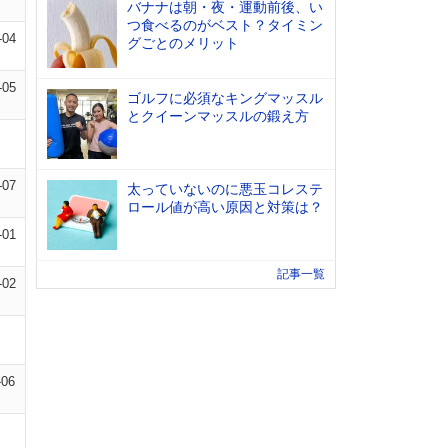
バナナは朝・夜・運動前後、い
つ食べるのがベスト？タイミン
-04
グごとのメリット
-05
ゴルフに必須なキングマッスル
とクイーンマッスルの鍛え方
-07
太っていないのに悪玉コレステ
ロール値が高い原因と対策は？
-01
記事一覧
-02
-06