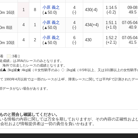
小原 義之
4
1:14.5
09-08
1
8
430(-4)
(-)
(-0.2)
49.5
0m 16頭
(▲50.0)
小原 義之
4
1:51.1
07-05-04
4
1
434(+4)
(-)
(+1.0)
40.9
0m 8頭
(▲50.0)
小原 義之
6
1:52.2
07-05-04
4
2
430
(-)
(+2.1)
41.5
0m 10頭
(▲50.0)
:2着
:3着 ]
走成績」はJRAのレースのみとなります。
方、海外で出走したレースの成績となります。
g減
:3kg減
:4kg減（※女性騎手のみ）
:2kg減（※5年以上、又は101勝以上の女性騎手
て 1993年4月以前では一部のレースが上4F、障害レースに関しては平均Fで計測されたデ
一部データがない場合があります。
ものと照合し確認してください。
いる情報の内容に関しては万全を期しておりますが、その内容の正確性およ
式会社および情報提供者は一切の責任を負いかねます。