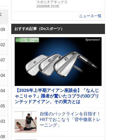
スポニチアネックス
2026/8/8 23:05
位
ニュース一覧
おすすめ記事（Doスポーツ）
-09
-02
-07
-04
【2026年上半期アイアン座談会】「なんじ
-04
ゃこりゃ？」識者が驚いたコブラの3Dプリ
ンテッドアイアン、その実力とは
-05
自慢のバックラインを目指す！
HIITでおこなう「背中徹底トレ
-03
ーニング」
-08