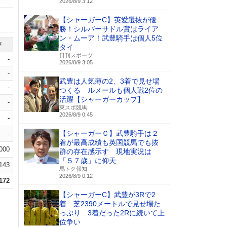
2026/8/9 3:12
【シャーガーC】英愛選抜が優
勝！シルバーサドル賞はライア
ン・ムーア！武豊騎手は個人5位
率
タイ
日刊スポーツ
-
2026/8/9 3:05
-
武豊は人気薄の2、3着で見せ場
-
つくる ルメールも個人戦2位の
活躍【シャーガーカップ】
-
東スポ競馬
2026/8/9 0:45
-
【シャーガーＣ】武豊騎手は２
-
着が最高成績も英国競馬でも抜
000
群の存在感示す 現地実況は
「５７歳」に仰天
.143
馬トク報知
2026/8/9 0:12
.172
【シャーガーC】武豊が3Rで2
着 芝2390メートルで見せ場た
っぷり 3着だった2Rに続いて上
位争い