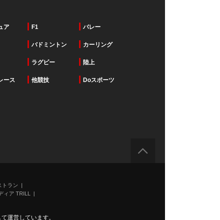
ュア
F1
バレー
バドミントン
カーリング
ラグビー
陸上
レース
他競技
Doスポーツ
ストラン
ィア TRILL
力して運営しています。