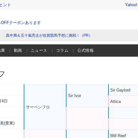
ヒント
Yahoo
％OFFクーポンあります
真中満＆五十嵐亮太が佐賀競馬予想に挑戦！（PR）
結果
動画
ニュース
コラム
公式情報
フ
Sir Gaylord
Sir Ivor
月4日
Attica
サーペンフロ
佐美
(栗東)
Mill Reef