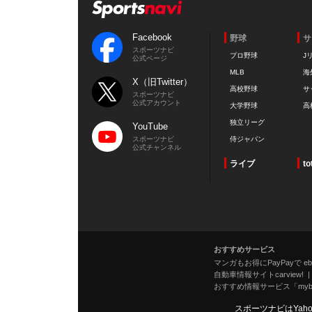
Facebook
野球
サ
スポーツナビ
プロ野球
J
公式ページ
MLB
海
X（旧Twitter）
高校野球
サ
スポーツナビ
公式アカウント
大学野球
高
独立リーグ
YouTube
スポーツナビ
侍ジャパン
公式チャンネル
ライブ
to
おすすめサービス
マンガもお得にPayPayで eboo
自動車情報サイトcarview!
おすすめ情報サービス「mybe
スポーツナビはYah