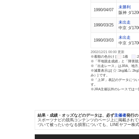
未勝利
1990/04/07
阪神 ダ120
未出走
1990/03/25
中京 ダ170
未出走
1990/03/03
中京 ダ170
2002/12/21 00:00 更新
※着順の色分け [
:1着
※「平地競走成績」と「障害競
※「出走レース」はJRA、地
※減量表示は[
:1kg減
:2k
み）] です。
※「上3F」表記のデータについ
す。
※JRA主催以外のレースでは
結果・成績・オッズなどのデータは、必ず
主催者
発行の
スポーツナビの競馬コンテンツのページ上に掲載されて
づいて被ったいかなる損害についても、LINEヤフー株