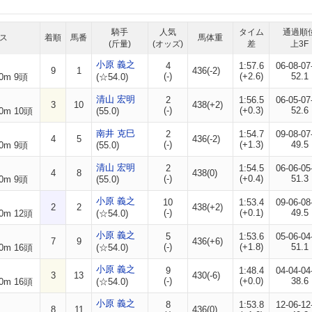
騎手
人気
タイム
通過順
ス
着順
馬番
馬体重
(斤量)
(オッズ)
差
上3F
小原 義之
4
1:57.6
06-08-07
9
1
436(-2)
(-)
(+2.6)
52.1
0m 9頭
(☆54.0)
清山 宏明
2
1:56.5
06-05-07
3
10
438(+2)
(-)
(+0.3)
52.6
0m 10頭
(55.0)
南井 克巳
2
1:54.7
09-08-07
4
5
436(-2)
(-)
(+1.3)
49.5
0m 9頭
(55.0)
清山 宏明
2
1:54.5
06-06-05
4
8
438(0)
(-)
(+0.4)
51.3
0m 9頭
(55.0)
小原 義之
10
1:53.4
09-06-08
2
2
438(+2)
(-)
(+0.1)
49.5
0m 12頭
(☆54.0)
小原 義之
5
1:53.6
05-06-04
7
9
436(+6)
(-)
(+1.8)
51.1
0m 16頭
(☆54.0)
小原 義之
9
1:48.4
04-04-04
3
13
430(-6)
(-)
(+0.0)
38.6
0m 16頭
(☆54.0)
小原 義之
8
1:53.8
12-06-12
8
11
436(0)