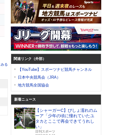
関連リンク（外部）
てみる
【YouTube】スポーツナビ競馬チャンネル
日本中央競馬会（JRA）
地方競馬全国協会
新着ニュース
【シャーガーC】びしょ濡れのム
ーア「少年の頃に憧れていたユ
タカとここで再会できてうれし
い」
日刊スポーツ