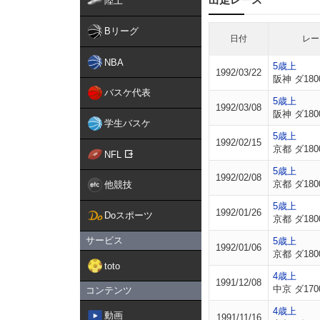
陸上
Bリーグ
日付
レー
NBA
5歳上
1992/03/22
阪神 ダ180
バスケ代表
5歳上
1992/03/08
阪神 ダ180
学生バスケ
5歳上
1992/02/15
京都 ダ180
NFL
5歳上
1992/02/08
京都 ダ180
他競技
5歳上
1992/01/26
Doスポーツ
京都 ダ180
サービス
5歳上
1992/01/06
京都 ダ180
toto
4歳上
1991/12/08
中京 ダ170
コンテンツ
4歳上
動画
1991/11/16