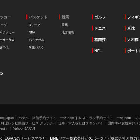
ッカー
バスケット
競馬
ゴルフ
フィギ
リーグ
Bリーグ
競馬
テニス
卓球
外サッカー
NBA
地方競馬
格闘技
大相撲
ッカー代表
バスケ代表
校年代
学生バスケ
NFL
ボート
to
kjapan
ホテル、旅館予約サイト 一休.com
レストラン予約サイト 一休.com レ
料理レシピ動画サービス クラシル
仕事・求人探しはスタンバイ
国内No.1女性向けメデ
st」
Yahoo! JAPAN
oo! JAPANのサービスであり、LINEヤフー株式会社がスポーツナビ株式会社と協