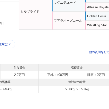
マグニテユード
Altesse Royale
ミルブライド
Golden Horus
フアラオーズコール
馬 ]
Whistling Star
う
意味は？
他の質問をし
付加賞金
収得賞金
2.2万円
平地：400万円
障害：0万円
の馬体重
連対時の斤量
〜 446kg
50.0kg 〜 55.0kg