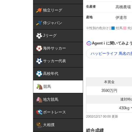
生産者
高橋農場
独立リーグ
産地
伊達市
侍ジャパン
※性別の色分け [
:牡馬
:牝
Jリーグ
Agent i に聞いてみよ
海外サッカー
ハッピーライフ 馬名の
サッカー代表
高校年代
本賞金
競馬
3590万円
地方競馬
連対時
430kg 
ボートレース
2002/12/17 00:00
大相撲
総合成績