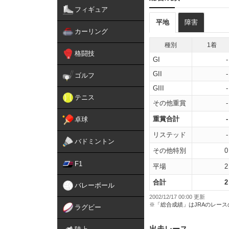
フィギュア
平地
障害
カーリング
種別
1着
格闘技
GI
-
GII
-
ゴルフ
GIII
-
テニス
その他重賞
-
重賞合計
-
卓球
リステッド
-
バドミントン
その他特別
0
F1
平場
2
合計
2
バレーボール
2002/12/17 00:00 更新
※「総合成績」はJRAのレー
ラグビー
出走レース