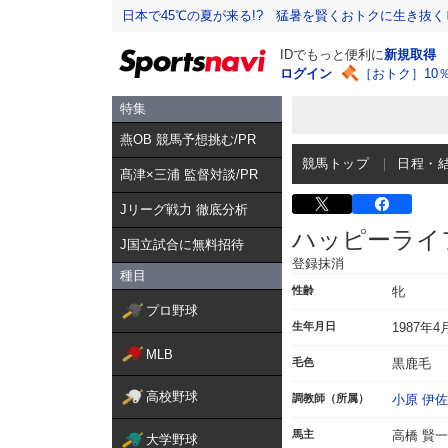
日本で45℃の夏が来る!? 猛暑を賢くおトクに生き抜く
IDでもっと便利に
新規取得
ログイン
［おトク］10
特集
燕OB 競馬予想挑む/PR
競馬トップ
日程・
髙津×三浦 監督対談/PR
Jリーグ戦力 徹底分析
ハッピーライ
J国立試合に無料招待
登録抹消
種目
性齢
牝
プロ野球
生年月日
1987年4
MLB
毛色
黒鹿毛
高校野球
調教師（所属）
小原 伊
馬主
高橋 賢一
大学野球