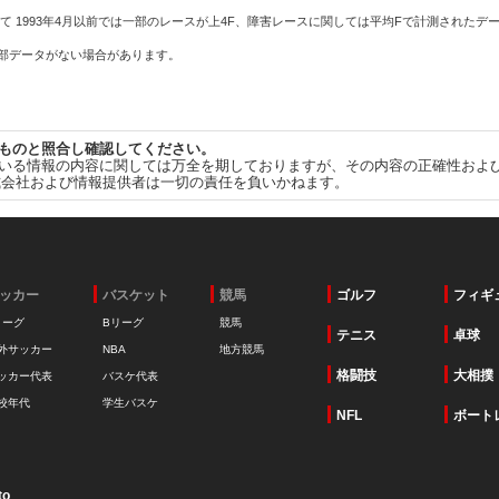
て 1993年4月以前では一部のレースが上4F、障害レースに関しては平均Fで計測されたデ
一部データがない場合があります。
ものと照合し確認してください。
いる情報の内容に関しては万全を期しておりますが、その内容の正確性およ
式会社および情報提供者は一切の責任を負いかねます。
ッカー
バスケット
競馬
ゴルフ
フィギ
リーグ
Bリーグ
競馬
テニス
卓球
外サッカー
NBA
地方競馬
格闘技
大相撲
ッカー代表
バスケ代表
校年代
学生バスケ
NFL
ボート
to