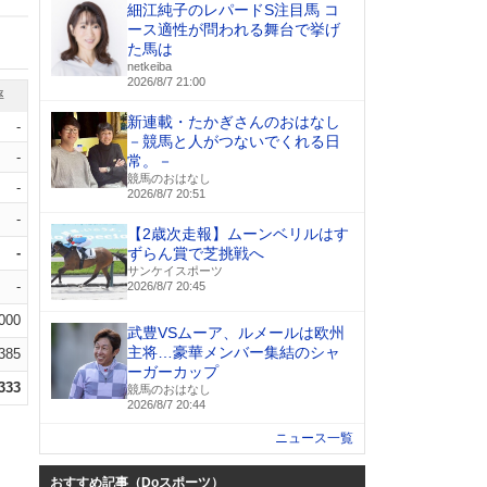
細江純子のレパードS注目馬 コ
ース適性が問われる舞台で挙げ
た馬は
netkeiba
2026/8/7 21:00
率
新連載・たかぎさんのおはなし
-
－競馬と人がつないでくれる日
-
常。－
競馬のおはなし
-
2026/8/7 20:51
-
【2歳次走報】ムーンベリルはす
-
ずらん賞で芝挑戦へ
サンケイスポーツ
-
2026/8/7 20:45
.000
武豊VSムーア、ルメールは欧州
主将…豪華メンバー集結のシャ
.385
ーガーカップ
.333
競馬のおはなし
2026/8/7 20:44
ニュース一覧
おすすめ記事（Doスポーツ）