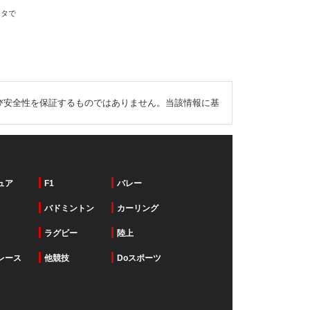
ータで
び安全性を保証するものではありません。当該情報に基
ュア
F1
バレー
バドミントン
カーリング
ラグビー
陸上
レース
他競技
Doスポーツ