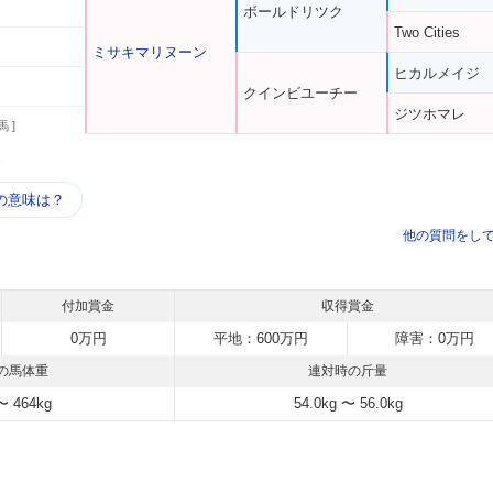
ボールドリツク
Two Cities
ミサキマリヌーン
ヒカルメイジ
クインビユーチー
ジツホマレ
馬 ]
う
の意味は？
他の質問をし
付加賞金
収得賞金
0万円
平地：600万円
障害：0万円
の馬体重
連対時の斤量
〜 464kg
54.0kg 〜 56.0kg