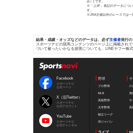
み）] です。
※「上3F」表記のデータについ
す。
※JRA主催以外のレースでは
結果・成績・オッズなどのデータは、必ず
主催者
発行の
スポーツナビの競馬コンテンツのページ上に掲載されて
づいて被ったいかなる損害についても、LINEヤフー株
Facebook
野球
サ
スポーツナビ
プロ野球
J
公式ページ
MLB
海
X（旧Twitter）
高校野球
サ
スポーツナビ
公式アカウント
大学野球
高
独立リーグ
YouTube
スポーツナビ
侍ジャパン
公式チャンネル
ライブ
to