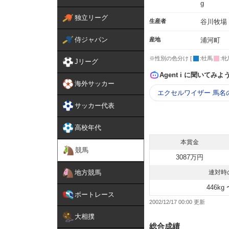
g
独立リーグ
生産者
谷川牧場
侍ジャパン
産地
浦河町
※性別の色分け [
:牡馬
:牝
Jリーグ
Agent i に聞いてみよ
海外サッカー
エクセルワイザー 馬名
サッカー代表
高校年代
本賞金
競馬
3087万円
地方競馬
連対時
446kg 
ボートレース
2002/12/17 00:00
大相撲
総合成績