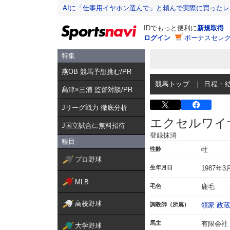
AIに「仕事用イヤホン選んで」と頼んで実際に買った
IDでもっと便利に
新規取得
ログイン
ボーナスセレク
特集
燕OB 競馬予想挑む/PR
競馬トップ
日程・
髙津×三浦 監督対談/PR
Jリーグ戦力 徹底分析
エクセルワイ
J国立試合に無料招待
登録抹消
種目
性齢
牡
プロ野球
生年月日
1987年3
MLB
毛色
鹿毛
高校野球
調教師（所属）
領家 政蔵
馬主
有限会社 W
大学野球