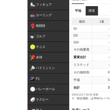
フィギュア
平地
障害
カーリング
種別
1着
格闘技
GI
-
GII
-
ゴルフ
GIII
-
テニス
その他重賞
-
重賞合計
-
卓球
リステッド
-
バドミントン
その他特別
0
F1
平場
3
合計
3
バレーボール
2002/12/17 00:00 更新
※「総合成績」はJRAのレー
ラグビー
出走レース