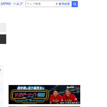
! JAPAN
ヘルプ
倉持由香
検索
r