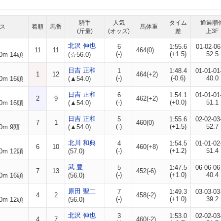
騎手
人気
タイム
通過順
ス
着順
馬番
馬体重
(斤量)
(オッズ)
差
上3F
北沢 伸也
6
1:55.6
01-02-06
11
11
464(0)
(-)
(+1.5)
52.5
0m 14頭
(☆56.0)
日吉 正和
1
1:48.4
01-01-01
1
12
464(+2)
(-)
(-0.6)
40.0
0m 16頭
(▲54.0)
日吉 正和
6
1:54.1
01-01-01
2
9
462(+2)
(-)
(+0.0)
51.1
0m 16頭
(▲54.0)
日吉 正和
5
1:55.6
02-02-03
7
1
460(0)
(-)
(+1.5)
52.7
0m 9頭
(▲54.0)
北川 和典
4
1:54.5
01-01-02
6
10
460(+8)
(-)
(+1.2)
51.4
0m 12頭
(57.0)
武 豊
5
1:47.5
06-06-06
7
13
452(-6)
(-)
(+1.0)
40.4
0m 16頭
(56.0)
原田 聖二
7
1:49.3
03-03-03
4
2
458(-2)
(-)
(+1.0)
39.2
0m 12頭
(56.0)
北沢 伸也
3
1:53.0
02-02-03
4
7
460(-2)