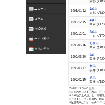
京都 ダ180
ニュース
5歳上
1991/01/12
京都 ダ180
コラム
4歳上
1990/12/15
中京 ダ170
公式情報
4歳上
1990/12/01
中京 ダ170
ライブ配信
あざみ
1990/06/16
中京 芝180
今日の予定
3歳
1990/05/20
阪神 芝220
新馬
1990/03/17
阪神 ダ180
新馬
1990/02/25
阪神 ダ180
2002/12/21 00:00 更新
※着順の色分け [
:1着
※「平地競走成績」と「障害競
※「出走レース」はJRA、地
※減量表示は[
:1kg減
:2k