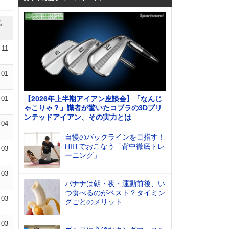
位
-11
-01
-01
【2026年上半期アイアン座談会】「なんじ
ゃこりゃ？」識者が驚いたコブラの3Dプリ
ンテッドアイアン、その実力とは
-04
自慢のバックラインを目指す！
HIITでおこなう「背中徹底トレ
-03
ーニング」
-03
バナナは朝・夜・運動前後、い
つ食べるのがベスト？タイミン
-03
グごとのメリット
-03