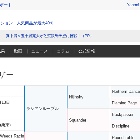
レポート
Yahoo
ション 人気商品が最大40％
真中満＆五十嵐亮太が佐賀競馬予想に挑戦！（PR）
結果
動画
ニュース
コラム
公式情報
ザー
Northern Dance
Nijinsky
月13日
Flaming Page
ラシアンルーブル
Buckpasser
Squander
(栗東)
Discipline
eeds Racin
Round Table