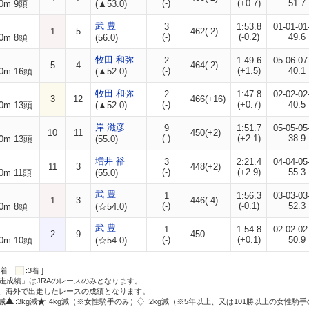
(-)
(+0.7)
51.7
0m 9頭
(▲53.0)
武 豊
3
1:53.8
01-01-01
1
5
462(-2)
(-)
(-0.2)
49.6
0m 8頭
(56.0)
牧田 和弥
2
1:49.6
05-06-07
5
4
464(-2)
(-)
(+1.5)
40.1
0m 16頭
(▲52.0)
牧田 和弥
2
1:47.8
02-02-02
3
12
466(+16)
(-)
(+0.7)
40.5
0m 13頭
(▲52.0)
岸 滋彦
9
1:51.7
05-05-05
10
11
450(+2)
(-)
(+2.1)
38.9
0m 13頭
(55.0)
増井 裕
3
2:21.4
04-04-05
11
3
448(+2)
(-)
(+2.9)
55.3
0m 11頭
(55.0)
武 豊
1
1:56.3
03-03-03
1
3
446(-4)
(-)
(-0.1)
52.3
0m 8頭
(☆54.0)
武 豊
1
1:54.8
02-02-02
2
9
450
(-)
(+0.1)
50.9
0m 10頭
(☆54.0)
:2着
:3着 ]
走成績」はJRAのレースのみとなります。
方、海外で出走したレースの成績となります。
g減
:3kg減
:4kg減（※女性騎手のみ）
:2kg減（※5年以上、又は101勝以上の女性騎手