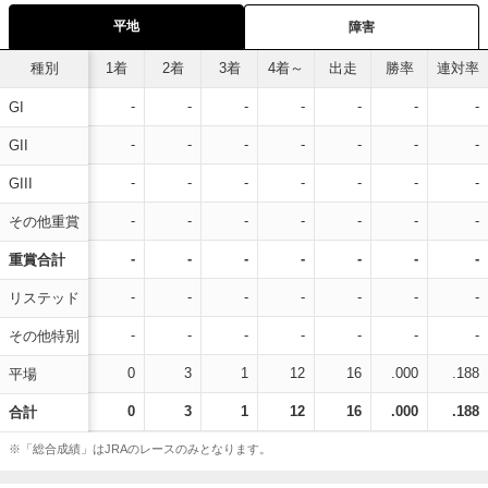
平地
障害
種別
1着
2着
3着
4着～
出走
勝率
連対率
-
-
-
-
-
-
-
GI
-
-
-
-
-
-
-
GII
-
-
-
-
-
-
-
GIII
-
-
-
-
-
-
-
その他重賞
-
-
-
-
-
-
-
重賞合計
-
-
-
-
-
-
-
リステッド
-
-
-
-
-
-
-
その他特別
0
3
1
12
16
.000
.188
平場
0
3
1
12
16
.000
.188
合計
※「総合成績」はJRAのレースのみとなります。