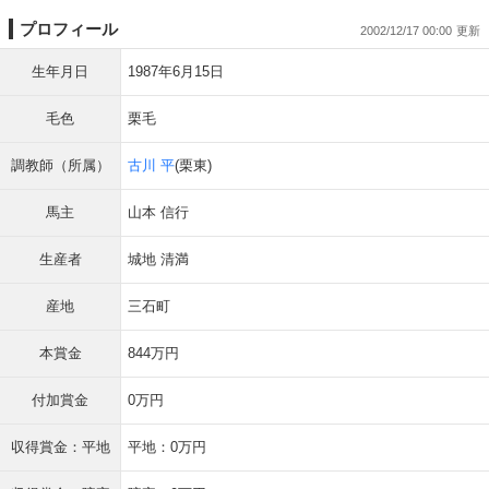
プロフィール
2002/12/17 00:00
生年月日
1987年6月15日
毛色
栗毛
調教師（所属）
古川 平
(栗東)
馬主
山本 信行
生産者
城地 清満
産地
三石町
本賞金
844万円
付加賞金
0万円
収得賞金：平地
平地：0万円