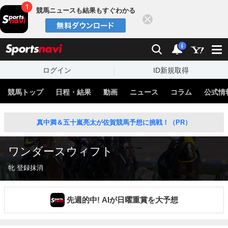
競馬ニュースも結果もすぐわかる
閉じる
スポーツナビ
検索
通知
i
ログイン
ID新規取得
競馬トップ
日程・結果
動画
ニュース
コラム
公式情
真中満＆五十嵐亮太が佐賀競馬予想に挑戦！（PR）
ワンダースウィフト
牝 登録抹消
先週的中! AIが日曜重賞を大予想