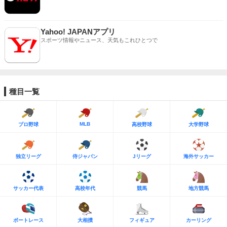
Yahoo! JAPANアプリ
スポーツ情報やニュース、天気もこれひとつで
種目一覧
MLB
プロ野球
高校野球
大学野球
独立リーグ
侍ジャパン
Jリーグ
海外サッカー
サッカー代表
高校年代
競馬
地方競馬
ボートレース
大相撲
フィギュア
カーリング