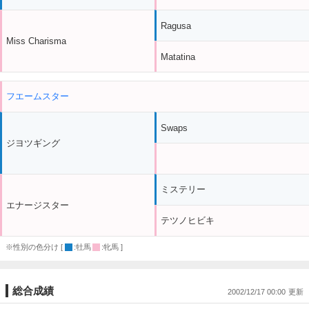
Ragusa
Miss Charisma
Matatina
フエームスター
Swaps
ジヨツギング
ミステリー
エナージスター
テツノヒビキ
※性別の色分け [
:牡馬
:牝馬 ]
総合成績
2002/12/17 00:00