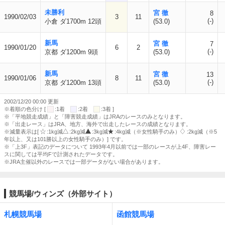
未勝利
宮 徹
8
1990/02/03
3
11
(-)
小倉 ダ1700m 12頭
(53.0)
新馬
宮 徹
7
1990/01/20
6
2
(-)
京都 ダ1200m 9頭
(53.0)
新馬
宮 徹
13
1990/01/06
8
11
(-)
京都 ダ1200m 13頭
(53.0)
2002/12/20 00:00 更新
※着順の色分け [
:1着
:2着
:3着 ]
※「平地競走成績」と「障害競走成績」はJRAのレースのみとなります。
※「出走レース」はJRA、地方、海外で出走したレースの成績となります。
※減量表示は[
:1kg減
:2kg減
:3kg減
:4kg減（※女性騎手のみ）
:2kg減（※5
年以上、又は101勝以上の女性騎手のみ）] です。
※「上3F」表記のデータについて 1993年4月以前では一部のレースが上4F、障害レー
スに関しては平均Fで計測されたデータです。
※JRA主催以外のレースでは一部データがない場合があります。
競馬場/ウィンズ（外部サイト）
札幌競馬場
函館競馬場