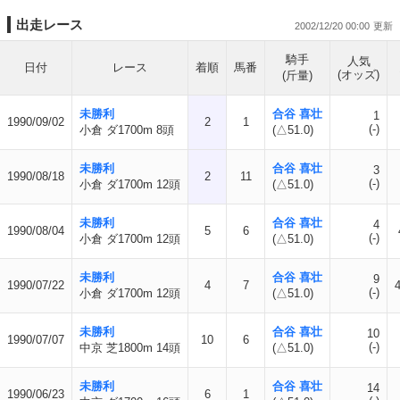
出走レース
2002/12/20 00:00
騎手
人気
日付
レース
着順
馬番
(オッズ)
(斤量)
未勝利
合谷 喜壮
1
1990/09/02
2
1
(-)
小倉 ダ1700m 8頭
(△51.0)
未勝利
合谷 喜壮
3
1990/08/18
2
11
(-)
小倉 ダ1700m 12頭
(△51.0)
未勝利
合谷 喜壮
4
1990/08/04
5
6
(-)
小倉 ダ1700m 12頭
(△51.0)
未勝利
合谷 喜壮
9
1990/07/22
4
7
(-)
小倉 ダ1700m 12頭
(△51.0)
未勝利
合谷 喜壮
10
1990/07/07
10
6
(-)
中京 芝1800m 14頭
(△51.0)
未勝利
合谷 喜壮
14
1990/06/23
6
1