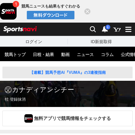
競馬ニュースも結果もすぐわかる
閉じる
スポーツナビ
検索
通知
i
ログイン
ID新規取得
競馬トップ
日程・結果
動画
ニュース
コラム
公式情
【連載】競馬予想AI『VUMA』の3連複指南
カナディアンシチー
牡 登録抹消
無料アプリで競馬情報をチェックする