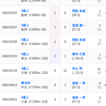
(-)
阪神 芝2500m 6頭
(51.0)
5歳上
岡部 幸雄
1
1992/03/22
1
8
(-)
阪神 ダ1800m 9頭
(58.0)
5歳上
西浦 勝一
3
1992/03/07
1
8
(-)
阪神 ダ1800m 9頭
(57.0)
5歳上
岡部 幸雄
1
1992/02/08
1
9
(-)
東京 ダ1600m 16頭
(57.0)
5歳上
橋本 広喜
1
1992/02/03
2
1
(-)
東京 ダ1600m 10頭
(☆56.0)
5歳上
村山 明
12
1992/01/18
8
12
(-)
京都 ダ1800m 12頭
(△55.0)
桑名特
栩原 一男
8
1991/09/14
8
3
4
(-)
中京 ダ1700m 10頭
(57.0)
4歳上
栩原 一男
3
1991/09/01
6
2
(-)
小倉 ダ1700m 11頭
(57.0)