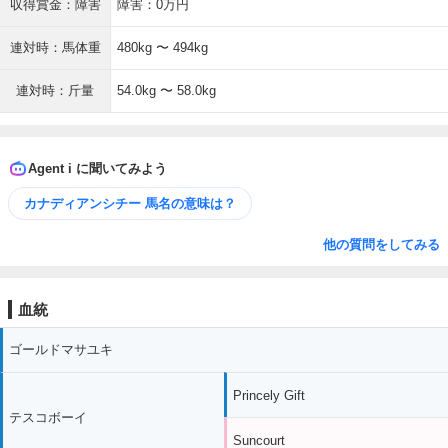
収得賞金：障害
障害：0万円
連対時：馬体重
480kg 〜 494kg
連対時：斤量
54.0kg 〜 58.0kg
Agent i に聞いてみよう
カナディアンシチー 馬名の意味は？
他の質問をしてみる
血統
ゴールドマサユキ
Princely Gift
テスコボーイ
Suncourt