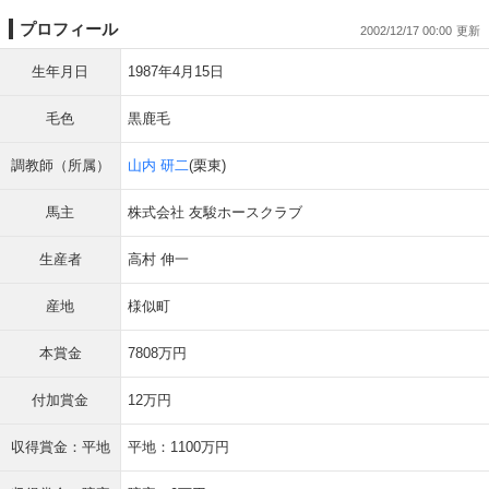
プロフィール
2002/12/17 00:00
生年月日
1987年4月15日
毛色
黒鹿毛
調教師（所属）
山内 研二
(栗東)
馬主
株式会社 友駿ホースクラブ
生産者
高村 伸一
産地
様似町
本賞金
7808万円
付加賞金
12万円
収得賞金：平地
平地：1100万円