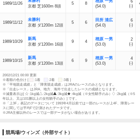
未勝利
栩原 一男
6
1989/11/26
5
8
(-)
京都 芝1600m 8頭
(54.0)
未勝利
田所 清広
6
1989/11/12
5
6
(-)
京都 ダ1200m 12頭
(54.0)
新馬
栩原 一男
2
1989/10/29
9
4
(-)
京都 ダ1200m 16頭
(53.0)
新馬
栩原 一男
4
1989/10/15
6
9
(-)
京都 ダ1200m 13頭
(53.0)
2002/12/21 00:00 更新
※着順の色分け [
:1着
:2着
:3着 ]
※「平地競走成績」と「障害競走成績」はJRAのレースのみとなります。
※「出走レース」はJRA、地方、海外で出走したレースの成績となります。
※減量表示は[
:1kg減
:2kg減
:3kg減
:4kg減（※女性騎手のみ）
:2kg減（※5
年以上、又は101勝以上の女性騎手のみ）] です。
※「上3F」表記のデータについて 1993年4月以前では一部のレースが上4F、障害レー
スに関しては平均Fで計測されたデータです。
※JRA主催以外のレースでは一部データがない場合があります。
競馬場/ウィンズ（外部サイト）