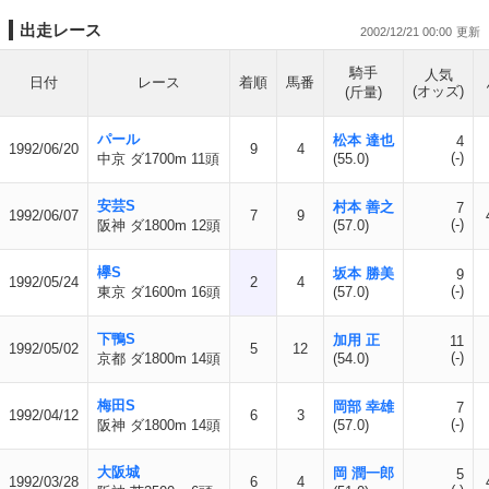
出走レース
2002/12/21 00:00
騎手
人気
日付
レース
着順
馬番
(オッズ)
(斤量)
パール
松本 達也
4
1992/06/20
9
4
(-)
中京 ダ1700m 11頭
(55.0)
安芸S
村本 善之
7
1992/06/07
7
9
(-)
阪神 ダ1800m 12頭
(57.0)
欅S
坂本 勝美
9
1992/05/24
2
4
(-)
東京 ダ1600m 16頭
(57.0)
下鴨S
加用 正
11
1992/05/02
5
12
(-)
京都 ダ1800m 14頭
(54.0)
梅田S
岡部 幸雄
7
1992/04/12
6
3
(-)
阪神 ダ1800m 14頭
(57.0)
大阪城
岡 潤一郎
5
1992/03/28
6
4