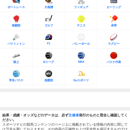
ボートレース
大相撲
フィギュア
カーリング
格闘技
ゴルフ
テニス
卓球
F1
バドミントン
バレーボール
ラグビー
NBA
陸上
Bリーグ
バスケ代表
学生バスケ
他競技
Doスポーツ
結果・成績・オッズなどのデータは、必ず
主催者
発行のものと照合し確認してく
ださい。
スポーツナビの競馬コンテンツのページ上に掲載されている情報の内容に関して
は万全を期しておりますが、その内容の正確性および安全性を保証するものでは