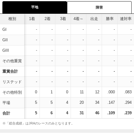
平地
障害
種別
1着
2着
3着
4着～
出走
勝率
連対率
-
-
-
-
-
-
-
GI
-
-
-
-
-
-
-
GII
-
-
-
-
-
-
-
GIII
-
-
-
-
-
-
-
その他重賞
-
-
-
-
-
-
-
重賞合計
-
-
-
-
-
-
-
リステッド
0
1
0
11
12
.000
.083
その他特別
5
5
4
20
34
.147
.294
平場
5
6
4
31
46
.109
.239
合計
※「総合成績」はJRAのレースのみとなります。