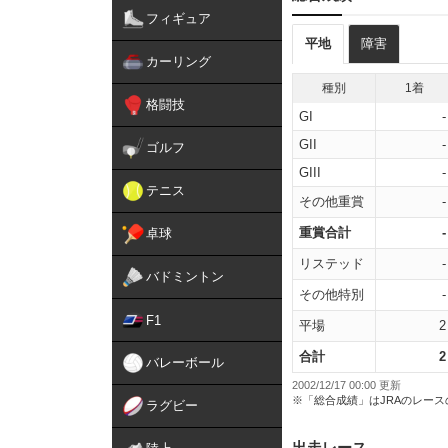
フィギュア
平地
障害
カーリング
種別
1着
格闘技
GI
-
GII
-
ゴルフ
GIII
-
テニス
その他重賞
-
重賞合計
-
卓球
リステッド
-
バドミントン
その他特別
-
F1
平場
2
合計
2
バレーボール
2002/12/17 00:00 更新
※「総合成績」はJRAのレー
ラグビー
出走レース