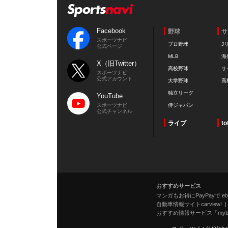
Facebook
野球
サ
スポーツナビ
プロ野球
J
公式ページ
MLB
海
X（旧Twitter）
高校野球
サ
スポーツナビ
公式アカウント
大学野球
高
独立リーグ
YouTube
スポーツナビ
侍ジャパン
公式チャンネル
ライブ
to
おすすめサービス
マンガもお得にPayPayで eboo
自動車情報サイトcarview!
おすすめ情報サービス「mybe