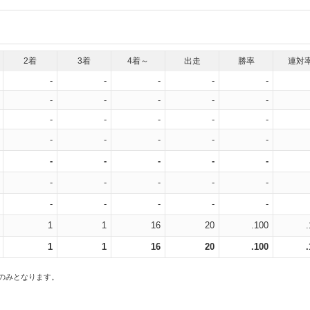
2着
3着
4着～
出走
勝率
連対
-
-
-
-
-
-
-
-
-
-
-
-
-
-
-
-
-
-
-
-
-
-
-
-
-
-
-
-
-
-
-
-
-
-
-
1
1
16
20
.100
1
1
16
20
.100
スのみとなります。