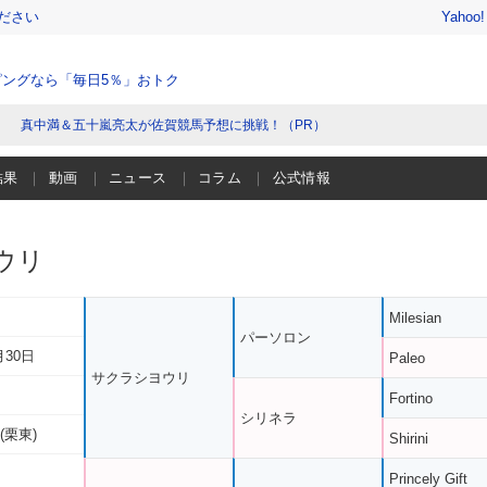
ださい
Yahoo
ングなら「毎日5％」おトク
真中満＆五十嵐亮太が佐賀競馬予想に挑戦！（PR）
結果
動画
ニュース
コラム
公式情報
ウリ
Milesian
パーソロン
月30日
Paleo
サクラシヨウリ
Fortino
シリネラ
(栗東)
Shirini
Princely Gift