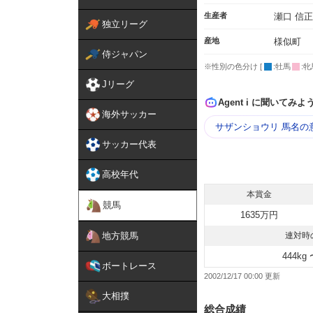
生産者
瀬口 信正
独立リーグ
産地
様似町
侍ジャパン
※性別の色分け [
:牡馬
:牝
Jリーグ
Agent i に聞いてみよ
海外サッカー
サザンショウリ 馬名の
サッカー代表
高校年代
本賞金
競馬
1635万円
地方競馬
連対時
444kg 
ボートレース
2002/12/17 00:00
大相撲
総合成績