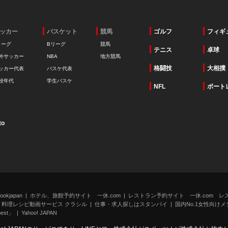
ッカー
バスケット
競馬
ゴルフ
フィギ
リーグ
Bリーグ
競馬
テニス
卓球
外サッカー
NBA
地方競馬
格闘技
大相撲
ッカー代表
バスケ代表
校年代
学生バスケ
NFL
ボート
to
kjapan
ホテル、旅館予約サイト 一休.com
レストラン予約サイト 一休.com レ
料理レシピ動画サービス クラシル
仕事・求人探しはスタンバイ
国内No.1女性向けメデ
st」
Yahoo! JAPAN