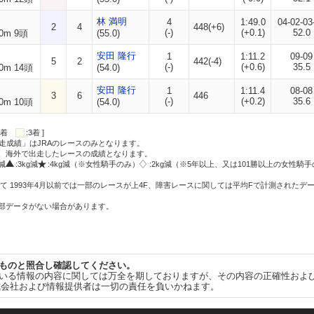
林 満明
4
1:49.0
04-02-03
2
4
448(+6)
(-)
(+0.1)
52.0
0m 9頭
(55.0)
安田 隆行
1
1:11.2
09-09
5
2
442(-4)
(-)
(+0.6)
35.5
0m 14頭
(54.0)
安田 隆行
1
1:11.4
08-08
3
6
446
(-)
(+0.2)
35.6
0m 10頭
(54.0)
:2着
:3着 ]
走成績」はJRAのレースのみとなります。
方、海外で出走したレースの成績となります。
g減
:3kg減
:4kg減（※女性騎手のみ）
:2kg減（※5年以上、又は101勝以上の女性騎手
て 1993年4月以前では一部のレースが上4F、障害レースに関しては平均Fで計測されたデ
一部データがない場合があります。
ものと照合し確認してください。
いる情報の内容に関しては万全を期しておりますが、その内容の正確性およ
式会社および情報提供者は一切の責任を負いかねます。