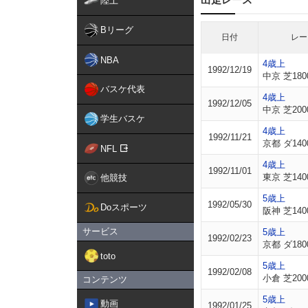
陸上
Bリーグ
日付
レー
NBA
4歳上
1992/12/19
中京 芝180
バスケ代表
4歳上
1992/12/05
中京 芝200
学生バスケ
4歳上
1992/11/21
京都 ダ140
NFL
4歳上
1992/11/01
東京 芝140
他競技
5歳上
1992/05/30
Doスポーツ
阪神 芝140
サービス
5歳上
1992/02/23
京都 ダ180
toto
5歳上
1992/02/08
小倉 芝200
コンテンツ
5歳上
動画
1992/01/25