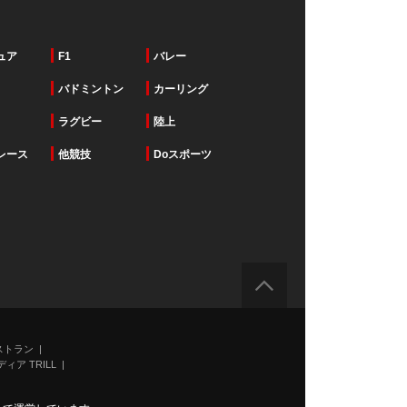
ュア
F1
バレー
バドミントン
カーリング
ラグビー
陸上
レース
他競技
Doスポーツ
ストラン
ィア TRILL