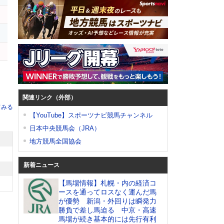
ー
ヨ
関連リンク（外部）
てみる
【YouTube】スポーツナビ競馬チャンネル
日本中央競馬会（JRA）
地方競馬全国協会
新着ニュース
【馬場情報】札幌・内の経済コ
ースを通ってロスなく運んだ馬
が優勢 新潟・外回りは瞬発力
勝負で差し馬迫る 中京・高速
馬場が続き基本的には先行有利