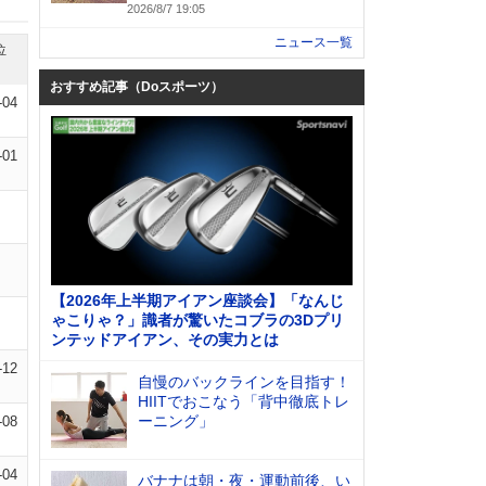
2026/8/7 19:05
ニュース一覧
位
おすすめ記事（Doスポーツ）
-04
-01
【2026年上半期アイアン座談会】「なんじ
ゃこりゃ？」識者が驚いたコブラの3Dプリ
ンテッドアイアン、その実力とは
-12
自慢のバックラインを目指す！
HIITでおこなう「背中徹底トレ
ーニング」
-08
-04
バナナは朝・夜・運動前後、い