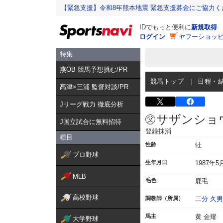
【緊急支援】令和8年熊本地震 緊急支援募金にご協力く
IDでもっと便利に
新規取得
ログイン
ヤフーショッピ
特集
燕OB 競馬予想挑む/PR
競馬トップ
日程・
髙津×三浦 監督対談/PR
Jリーグ戦力 徹底分析
サザンショ
J国立試合に無料招待
登録抹消
種目
性齢
牡
プロ野球
生年月日
1987年5
MLB
毛色
鹿毛
高校野球
調教師（所属）
二分 久男
馬主
黄 金耀
大学野球