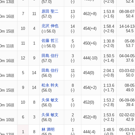
(-)
(+2.0)
52.4
0m 13頭
(57.0)
原田 聖二
13
1:53.8
08-08-07
7
11
462(+8)
(-)
(+1.6)
50.4
0m 16頭
(57.0)
北沢 伸也
14
1:58.4
14-14-13
10
4
454(+4)
(-)
(+2.6)
54.5
0m 15頭
(☆56.0)
佐藤 哲三
5
1:30.8
05-08
11
1
450(+6)
(-)
(+2.0)
53.7
0m 11頭
(☆56.0)
田島 信行
3
1:50.5
04-04-05
12
9
444(-10)
(-)
(+1.4)
37.6
0m 16頭
(57.0)
田島 信行
11
2:04.1
03-03-02
5
14
454(0)
(-)
(+0.8)
50.0
0m 18頭
(56.0)
松永 幹夫
8
1:13.6
08-05
9
14
454(+2)
(-)
(+1.7)
49.0
0m 15頭
(56.0)
久保 敏文
5
1:53.2
06-09-08
10
8
452(0)
(-)
(+2.8)
39.4
0m 16頭
(56.0)
久保 敏文
2
1:53.6
02-02-02
6
3
452(+8)
(-)
(+2.1)
42.9
0m 10頭
(56.0)
林 満明
1
1:48.5
05-03-03
1
8
444(-4)
(-)
(-0.0)
52.1
0m 12頭
(55.0)