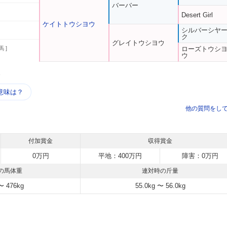
バーバー
Desert Girl
ケイトトウシヨウ
シルバーシヤ
ク
グレイトウシヨウ
馬 ]
ローズトウシ
ウ
う
意味は？
他の質問をし
付加賞金
収得賞金
0万円
平地：400万円
障害：0万円
の馬体重
連対時の斤量
〜 476kg
55.0kg 〜 56.0kg