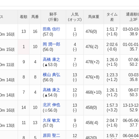
騎手
人気
タイム
通過順
ス
着順
馬番
馬体重
(斤量)
(オッズ)
差
上3F
田島 信行
1
1:51.7
03-03-03
13
16
476(0)
(-)
(+1.6)
38.9
0m 16頭
(57.0)
岡 潤一郎
4
2:02.6
01-01-01
1
10
476(-2)
(-)
(-0.6)
35.7
0m 15頭
(56.0)
高橋 康之
7
1:26.0
07-06
9
4
478(+2)
(-)
(+1.5)
50.2
0m 11頭
(▲53.0)
横山 典弘
13
1:23.3
03-03
8
8
476(+8)
(-)
(+1.2)
35.8
0m 14頭
(56.0)
高橋 康之
12
1:26.1
08-07
7
4
468(+10)
(-)
(+1.2)
50.3
0m 14頭
(▲54.0)
北沢 伸也
13
1:57.3
13-13-12
14
10
458(0)
(-)
(+3.2)
52.9
0m 16頭
(☆56.0)
久保 敏文
9
2:04.7
06-05-06
11
13
458(-4)
(-)
(+1.6)
37.7
0m 13頭
(57.0)
原田 聖二
12
1:55.7
06-04-04
8
5
462(0)