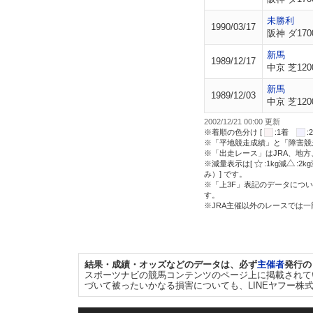
未勝利
1990/03/17
阪神 ダ170
新馬
1989/12/17
中京 芝120
新馬
1989/12/03
中京 芝120
2002/12/21 00:00 更新
※着順の色分け [
:1着
※「平地競走成績」と「障害競
※「出走レース」はJRA、地
※減量表示は[
:1kg減
:2k
み）] です。
※「上3F」表記のデータについ
す。
※JRA主催以外のレースでは
結果・成績・オッズなどのデータは、必ず
主催者
発行の
スポーツナビの競馬コンテンツのページ上に掲載されて
づいて被ったいかなる損害についても、LINEヤフー株