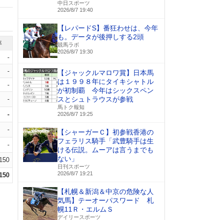
中日スポーツ
2026/8/7 19:40
【レパードS】番狂わせは、今年
も。データが後押しする2頭
率
競馬ラボ
2026/8/7 19:30
-
-
【ジャックルマロワ賞】日本馬
は１９９８年にタイキシャトル
-
が初制覇 今年はシックスペン
-
スとシュトラウスが参戦
馬トク報知
-
2026/8/7 19:25
-
【シャーガーＣ】初参戦香港の
フェラリス騎手「武豊騎手は生
-
ける伝説。ムーアは言うまでも
ない」
.150
日刊スポーツ
2026/8/7 19:21
.150
【札幌＆新潟＆中京の危険な人
気馬】テーオーパスワード 札
幌11Ｒ・エルムＳ
デイリースポーツ