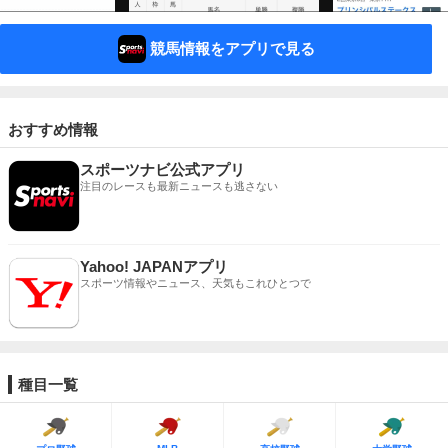
競馬情報をアプリで見る
おすすめ情報
スポーツナビ公式アプリ
注目のレースも最新ニュースも逃さない
Yahoo! JAPANアプリ
スポーツ情報やニュース、天気もこれひとつで
種目一覧