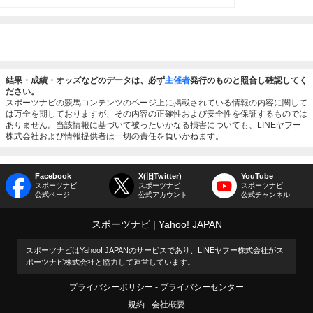
結果・成績・オッズなどのデータは、必ず
主催者
発行のものと照合し確認してく
ださい。
スポーツナビの競馬コンテンツのページ上に掲載されている情報の内容に関して
は万全を期しておりますが、その内容の正確性および安全性を保証するものでは
ありません。当該情報に基づいて被ったいかなる損害についても、LINEヤフー
株式会社および情報提供者は一切の責任を負いかねます。
Facebook
X(旧Twitter)
YouTube
スポーツナビ
スポーツナビ
スポーツナビ
公式ページ
公式アカウント
公式チャンネル
スポーツナビ
Yahoo! JAPAN
スポーツナビはYahoo! JAPANのサービスであり、LINEヤフー株式会社がス
ポーツナビ株式会社と協力して運営しています。
プライバシーポリシー
プライバシーセンター
規約
会社概要