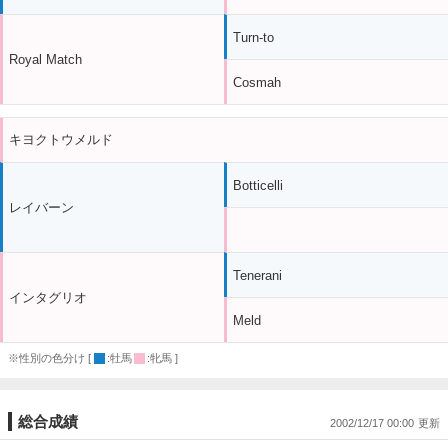
Turn-to
Royal Match
Cosmah
キヨクトウメルド
Botticelli
レイバーン
Tenerani
インタグリオ
Meld
※性別の色分け [
:牡馬
:牝馬 ]
総合成績
2002/12/17 00:00