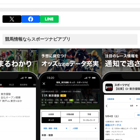
競馬情報ならスポーツナビアプリ