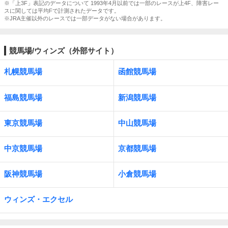
※「上3F」表記のデータについて 1993年4月以前では一部のレースが上4F、障害レー
スに関しては平均Fで計測されたデータです。
※JRA主催以外のレースでは一部データがない場合があります。
競馬場/ウィンズ（外部サイト）
札幌競馬場
函館競馬場
福島競馬場
新潟競馬場
東京競馬場
中山競馬場
中京競馬場
京都競馬場
阪神競馬場
小倉競馬場
ウィンズ・エクセル