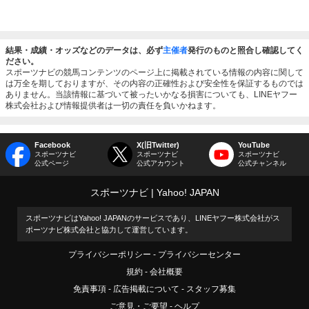
結果・成績・オッズなどのデータは、必ず
主催者
発行のものと照合し確認してく
ださい。
スポーツナビの競馬コンテンツのページ上に掲載されている情報の内容に関して
は万全を期しておりますが、その内容の正確性および安全性を保証するものでは
ありません。当該情報に基づいて被ったいかなる損害についても、LINEヤフー
株式会社および情報提供者は一切の責任を負いかねます。
Facebook
X(旧Twitter)
YouTube
スポーツナビ
スポーツナビ
スポーツナビ
公式ページ
公式アカウント
公式チャンネル
スポーツナビ
Yahoo! JAPAN
スポーツナビはYahoo! JAPANのサービスであり、LINEヤフー株式会社がス
ポーツナビ株式会社と協力して運営しています。
プライバシーポリシー
プライバシーセンター
規約
会社概要
免責事項
広告掲載について
スタッフ募集
ご意見・ご要望
ヘルプ