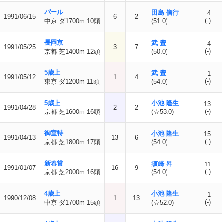
パール
田島 信行
4
1991/06/15
6
2
(-)
中京 ダ1700m 10頭
(51.0)
長岡京
武 豊
4
1991/05/25
3
7
(-)
京都 芝1400m 12頭
(50.0)
5歳上
武 豊
1
1991/05/12
1
4
(-)
東京 ダ1200m 11頭
(54.0)
5歳上
小池 隆生
13
1991/04/28
2
2
(-)
京都 芝1600m 16頭
(☆53.0)
御室特
小池 隆生
15
1991/04/13
13
6
(-)
京都 芝1800m 17頭
(54.0)
新春賞
須崎 昇
11
1991/01/07
16
9
(-)
京都 芝2000m 16頭
(54.0)
4歳上
小池 隆生
1
1990/12/08
1
13
(-)
中京 ダ1700m 15頭
(☆52.0)