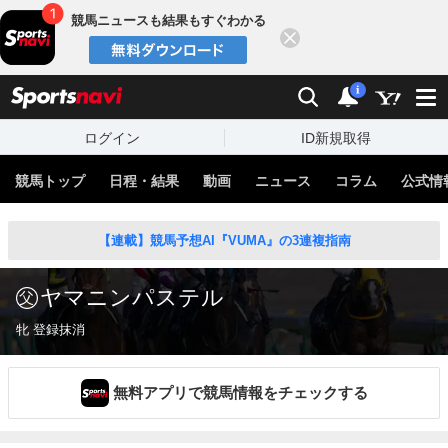
競馬ニュースも結果もすぐわかる
閉じる
スポーツナビ
検索
通知
i
ログイン
ID新規取得
競馬トップ
日程・結果
動画
ニュース
コラム
公式情
【連載】競馬予想AI『VUMA』の3連複指南
ヤマニンパステル
牝 登録抹消
無料アプリで競馬情報をチェックする