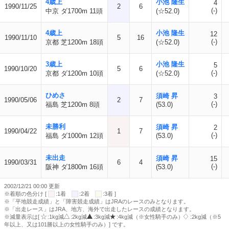
4歳上
小池 隆生
4
1990/11/25
2
6
(-)
中京 ダ1700m 11頭
(☆52.0)
4歳上
小池 隆生
12
1990/11/10
5
16
(-)
京都 芝1200m 18頭
(☆52.0)
3歳上
小池 隆生
5
1990/10/20
5
6
(-)
京都 ダ1200m 10頭
(☆52.0)
ひめさ
須崎 昇
3
1990/05/06
2
7
(-)
福島 芝1200m 8頭
(53.0)
未勝利
須崎 昇
2
1990/04/22
1
7
(-)
福島 ダ1000m 12頭
(53.0)
未出走
須崎 昇
15
1990/03/31
6
4
(-)
阪神 ダ1800m 16頭
(53.0)
2002/12/21 00:00 更新
※着順の色分け [
:1着
:2着
:3着 ]
※「平地競走成績」と「障害競走成績」はJRAのレースのみとなります。
※「出走レース」はJRA、地方、海外で出走したレースの成績となります。
※減量表示は[
:1kg減
:2kg減
:3kg減
:4kg減（※女性騎手のみ）
:2kg減（※5
年以上、又は101勝以上の女性騎手のみ）] です。