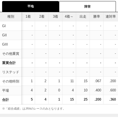
平地
障害
種別
1着
2着
3着
4着～
出走
勝率
連対率
-
-
-
-
-
-
-
GI
-
-
-
-
-
-
-
GII
-
-
-
-
-
-
-
GIII
-
-
-
-
-
-
-
その他重賞
-
-
-
-
-
-
-
重賞合計
-
-
-
-
-
-
-
リステッド
1
2
1
11
15
.067
.200
その他特別
4
2
0
4
10
.400
.600
平場
5
4
1
15
25
.200
.360
合計
※「総合成績」はJRAのレースのみとなります。