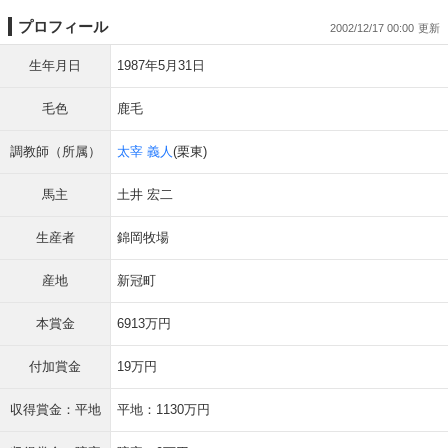
プロフィール
2002/12/17 00:00
生年月日
1987年5月31日
毛色
鹿毛
調教師（所属）
太宰 義人
(栗東)
馬主
土井 宏二
生産者
錦岡牧場
産地
新冠町
本賞金
6913万円
付加賞金
19万円
収得賞金：平地
平地：1130万円