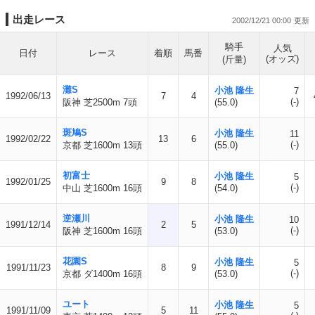
出走レース
2002/12/21 00:00
騎手
人気
日付
レース
着順
馬番
(オッズ)
(斤量)
灘S
小池 隆生
7
1992/06/13
7
4
(-)
阪神 芝2500m 7頭
(55.0)
斑鳩S
小池 隆生
11
1992/02/22
13
6
(-)
京都 芝1600m 13頭
(55.0)
初富士
小池 隆生
5
1992/01/25
9
8
(-)
中山 芝1600m 16頭
(54.0)
逆瀬川
小池 隆生
10
1991/12/14
2
5
(-)
阪神 芝1600m 16頭
(53.0)
花園S
小池 隆生
5
1991/11/23
8
9
(-)
京都 ダ1400m 16頭
(53.0)
ユート
小池 隆生
5
1991/11/09
5
11