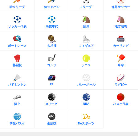
独立リーグ
侍ジャパン
Jリーグ
海外サッカー
サッカー代表
高校年代
競馬
地方競馬
ボートレース
大相撲
フィギュア
カーリング
格闘技
ゴルフ
テニス
卓球
F1
バドミントン
バレーボール
ラグビー
NBA
陸上
Bリーグ
バスケ代表
学生バスケ
他競技
Doスポーツ