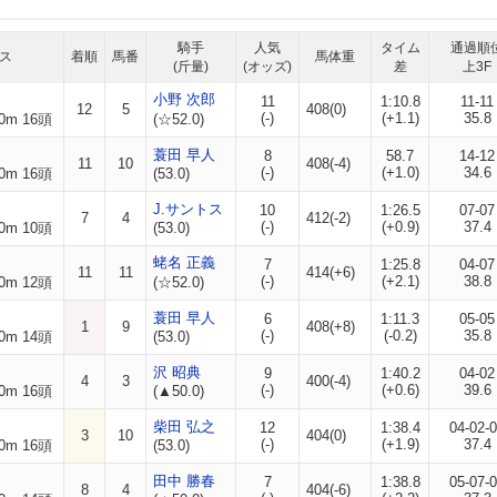
騎手
人気
タイム
通過順
ス
着順
馬番
馬体重
(斤量)
(オッズ)
差
上3F
小野 次郎
11
1:10.8
11-11
12
5
408(0)
(-)
(+1.1)
35.8
0m 16頭
(☆52.0)
蓑田 早人
8
58.7
14-12
11
10
408(-4)
(-)
(+1.0)
34.6
0m 16頭
(53.0)
J.サントス
10
1:26.5
07-07
7
4
412(-2)
(-)
(+0.9)
37.4
0m 10頭
(53.0)
蛯名 正義
7
1:25.8
04-07
11
11
414(+6)
(-)
(+2.1)
38.8
0m 12頭
(☆52.0)
蓑田 早人
6
1:11.3
05-05
1
9
408(+8)
(-)
(-0.2)
35.8
0m 14頭
(53.0)
沢 昭典
9
1:40.2
04-02
4
3
400(-4)
(-)
(+0.6)
39.6
0m 16頭
(▲50.0)
柴田 弘之
12
1:38.4
04-02-
3
10
404(0)
(-)
(+1.9)
37.4
0m 16頭
(53.0)
田中 勝春
7
1:38.8
05-07-
8
4
404(-6)