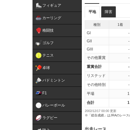
フィギュア
平地
障害
カーリング
種別
1着
格闘技
GI
-
GII
-
ゴルフ
GIII
-
テニス
その他重賞
-
重賞合計
-
卓球
リステッド
-
バドミントン
その他特別
-
F1
平場
1
合計
1
バレーボール
2002/12/17 00:00 更新
※「総合成績」はJRAのレー
ラグビー
出走レース