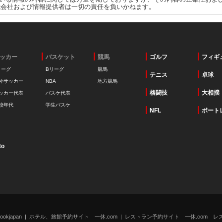
式会社および情報提供者は一切の責任を負いかねます。
ッカー
バスケット
競馬
ゴルフ
フィギ
リーグ
Bリーグ
競馬
テニス
卓球
外サッカー
NBA
地方競馬
格闘技
大相撲
ッカー代表
バスケ代表
校年代
学生バスケ
NFL
ボート
to
kjapan
ホテル、旅館予約サイト 一休.com
レストラン予約サイト 一休.com レ