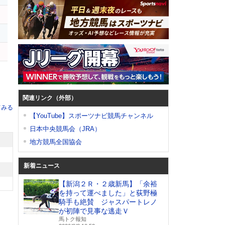
関連リンク（外部）
てみる
【YouTube】スポーツナビ競馬チャンネル
日本中央競馬会（JRA）
地方競馬全国協会
新着ニュース
【新潟２Ｒ・２歳新馬】「余裕
を持って運べました」と荻野極
騎手も絶賛 ジャスパートレノ
が初陣で見事な逃走Ｖ
馬トク報知