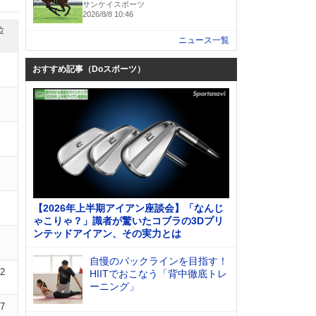
サンケイスポーツ
2026/8/8 10:46
位
ニュース一覧
おすすめ記事（Doスポーツ）
【2026年上半期アイアン座談会】「なんじ
ゃこりゃ？」識者が驚いたコブラの3Dプリ
ンテッドアイアン、その実力とは
自慢のバックラインを目指す！
02
HIITでおこなう「背中徹底トレ
ーニング」
07