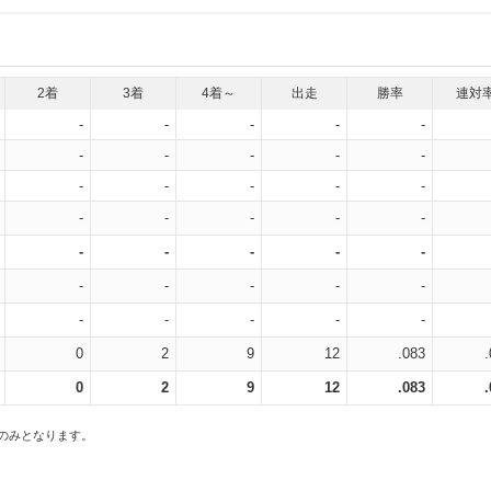
2着
3着
4着～
出走
勝率
連対
-
-
-
-
-
-
-
-
-
-
-
-
-
-
-
-
-
-
-
-
-
-
-
-
-
-
-
-
-
-
-
-
-
-
-
0
2
9
12
.083
0
2
9
12
.083
スのみとなります。