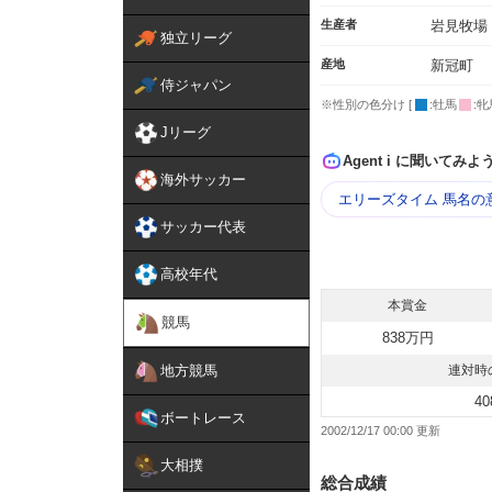
生産者
岩見牧場
独立リーグ
産地
新冠町
侍ジャパン
※性別の色分け [
:牡馬
:牝
Jリーグ
Agent i に聞いてみよ
海外サッカー
エリーズタイム 馬名の
サッカー代表
高校年代
本賞金
競馬
838万円
地方競馬
連対時
40
ボートレース
2002/12/17 00:00
大相撲
総合成績