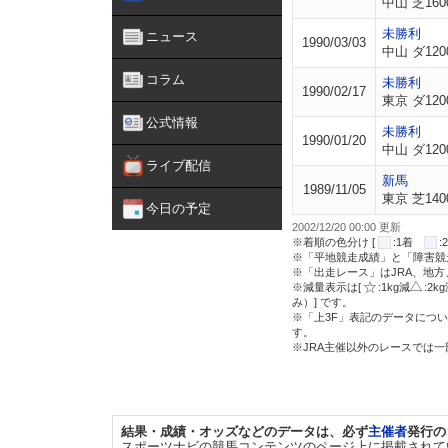
中山 芝160
未勝利
ニュース
1990/03/03
中山 ダ120
コラム
未勝利
1990/02/17
東京 ダ120
公式情報
未勝利
1990/01/20
中山 ダ120
ライブ配信
新馬
1989/11/05
東京 芝140
今日の予定
2002/12/20 00:00 更新
※着順の色分け [
:1着
※「平地競走成績」と「障害競
※「出走レース」はJRA、地
※減量表示は[
:1kg減
:2k
み）] です。
※「上3F」表記のデータについ
す。
※JRA主催以外のレースでは
結果・成績・オッズなどのデータは、必ず
主催者
発行の
スポーツナビの競馬コンテンツのページ上に掲載されて