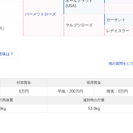
ボールドラツド
(USA)
バーメツトローズ
ガーサント
マルブツローズ
馬 ]
レデイスラー
う
意味は？
他の質問をし
付加賞金
収得賞金
0万円
平地：200万円
障害：0万円
の馬体重
連対時の斤量
8kg
53.0kg