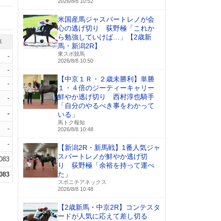
2026/8/8 10:52
米国産馬ジャスパートレノが会
心の逃げ切り 荻野極「これか
ら勉強していけば…」【2歳新
率
馬・新潟2R】
東スポ競馬
-
2026/8/8 10:50
-
【中京１Ｒ・２歳未勝利】単勝
-
１・４倍のジーティーキャリー
鮮やか逃げ切り 西村淳也騎手
-
「自分のやるべき事をわかって
-
いる」
馬トク報知
-
2026/8/8 10:48
-
【新潟2R・新馬戦】1番人気ジャ
スパートレノが鮮やか逃げ切
.083
り 荻野極「余裕を持って運べ
た」
.083
スポニチアネックス
2026/8/8 10:48
【2歳新馬・中京2R】コンテスタ
ードが人気に応えて差し切る