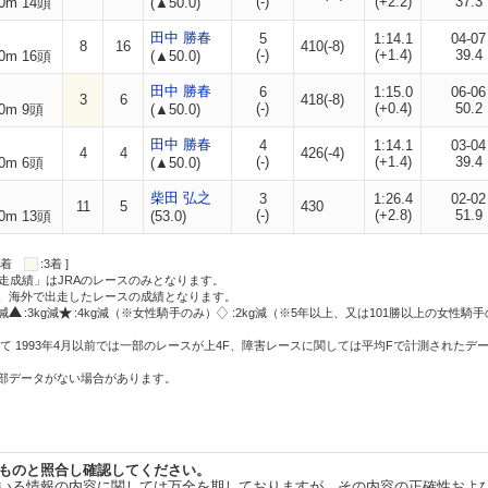
(-)
(+2.2)
37.3
0m 14頭
(▲50.0)
田中 勝春
5
1:14.1
04-07
8
16
410(-8)
(-)
(+1.4)
39.4
0m 16頭
(▲50.0)
田中 勝春
6
1:15.0
06-06
3
6
418(-8)
(-)
(+0.4)
50.2
0m 9頭
(▲50.0)
田中 勝春
4
1:14.1
03-04
4
4
426(-4)
(-)
(+1.4)
39.4
0m 6頭
(▲50.0)
柴田 弘之
3
1:26.4
02-02
11
5
430
(-)
(+2.8)
51.9
0m 13頭
(53.0)
:2着
:3着 ]
走成績」はJRAのレースのみとなります。
方、海外で出走したレースの成績となります。
g減
:3kg減
:4kg減（※女性騎手のみ）
:2kg減（※5年以上、又は101勝以上の女性騎手
て 1993年4月以前では一部のレースが上4F、障害レースに関しては平均Fで計測されたデ
一部データがない場合があります。
ものと照合し確認してください。
いる情報の内容に関しては万全を期しておりますが、その内容の正確性およ