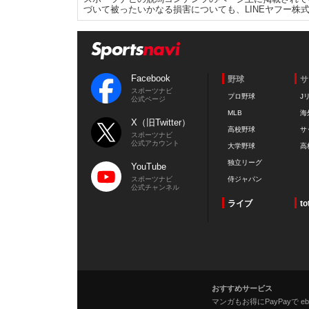
づいて被ったいかなる損害についても、LINEヤフー株
Facebook
野球
サ
スポーツナビ
プロ野球
J
公式ページ
MLB
海
X（旧Twitter）
高校野球
サ
スポーツナビ
公式アカウント
大学野球
高
独立リーグ
YouTube
スポーツナビ
侍ジャパン
公式チャンネル
ライブ
to
おすすめサービス
マンガもお得にPayPayで eboo