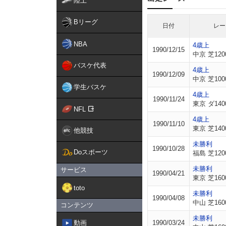
陸上
Bリーグ
日付
レー
NBA
4歳上
1990/12/15
中京 芝120
バスケ代表
4歳上
1990/12/09
中京 芝100
学生バスケ
4歳上
1990/11/24
東京 ダ140
NFL
4歳上
1990/11/10
東京 芝140
他競技
未勝利
1990/10/28
Doスポーツ
福島 芝120
未勝利
サービス
1990/04/21
東京 芝160
toto
未勝利
1990/04/08
中山 芝160
コンテンツ
未勝利
動画
1990/03/24