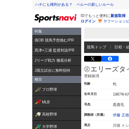
ハチにも権利がある？ ペルーの新しいルール
IDでもっと便利に
新規取得
ログイン
ヤフーショッピ
特集
燕OB 競馬予想挑む/PR
競馬トップ
日程・
髙津×三浦 監督対談/PR
Jリーグ戦力 徹底分析
エリーズタ
J国立試合に無料招待
登録抹消
種目
性齢
牝
プロ野球
生年月日
1987年4
MLB
毛色
黒鹿毛
高校野球
調教師（所属）
伊藤 正徳
馬主
川俣 ト
大学野球