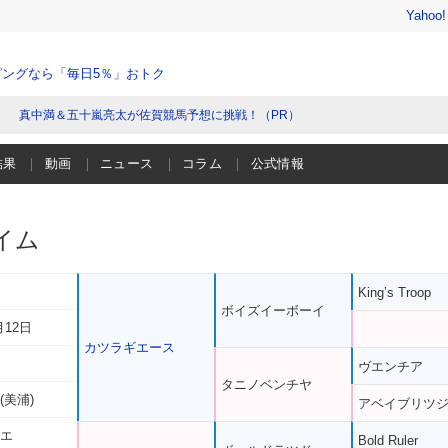
Yahoo
ングなら「毎日5％」おトク
真中満＆五十嵐亮太が佐賀競馬予想に挑戦！（PR）
結果
動画
ニュース
コラム
公式情報
イム
King’s Troop
ボイズイーボーイ
月12日
カツラギエース
ヴエンチア
タニノベンチヤ
(美浦)
アベイブリツ
シエ
Bold Ruler