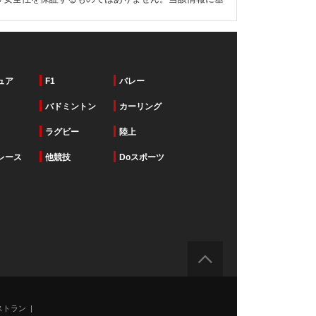
ュア
F1
バレー
バドミントン
カーリング
ラグビー
陸上
レース
他競技
Doスポーツ
ストラン