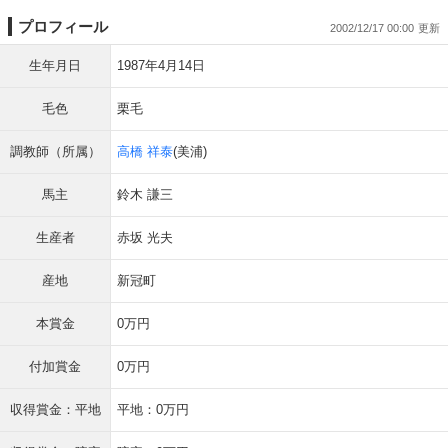
プロフィール
2002/12/17 00:00
生年月日
1987年4月14日
毛色
栗毛
調教師（所属）
高橋 祥泰
(美浦)
馬主
鈴木 謙三
生産者
赤坂 光夫
産地
新冠町
本賞金
0万円
付加賞金
0万円
収得賞金：平地
平地：0万円