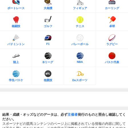
ボートレース
大相撲
フィギュア
カーリング
格闘技
ゴルフ
テニス
卓球
F1
バドミントン
バレーボール
ラグビー
NBA
陸上
Bリーグ
バスケ代表
学生バスケ
他競技
Doスポーツ
結果・成績・オッズなどのデータは、必ず
主催者
発行のものと照合し確認してく
ださい。
スポーツナビの競馬コンテンツのページ上に掲載されている情報の内容に関して