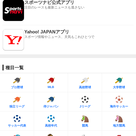
スポーツナビ公式アプリ
注目のレースも最新ニュースも逃さない
Yahoo! JAPANアプリ
スポーツ情報やニュース、天気もこれひとつで
種目一覧
MLB
プロ野球
高校野球
大学野球
独立リーグ
侍ジャパン
Jリーグ
海外サッカー
サッカー代表
高校年代
競馬
地方競馬