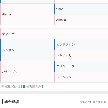
Snob
Alvina
Arballa
チクホー
ヒンドスタン
シンザン
ハヤノボリ
タリヤートス
ハヤフブキ
ラインランド
※性別の色分け [
:牡馬
:牝馬 ]
総合成績
2002/12/17 00:00