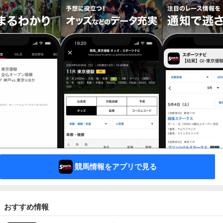
競馬情報をアプリで見る
おすすめ情報