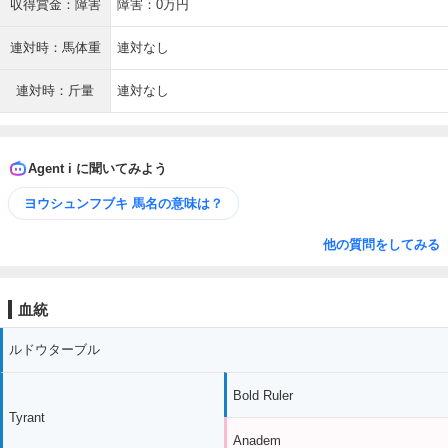
収得賞金：障害
障害：0万円
連対時：馬体重
連対なし
連対時：斤量
連対なし
Agent i に聞いてみよう
ヨウシュンフブキ 馬名の意味は？
他の質問をしてみる
血統
ルドウターブル
Bold Ruler
Tyrant
Anadem