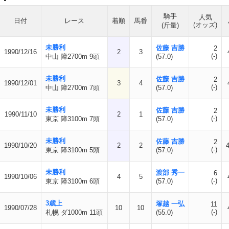
騎手
人気
日付
レース
着順
馬番
(オッズ)
(斤量)
未勝利
佐藤 吉勝
2
1990/12/16
2
3
(-)
中山 障2700m 9頭
(57.0)
未勝利
佐藤 吉勝
2
1990/12/01
3
4
(-)
中山 障2700m 7頭
(57.0)
未勝利
佐藤 吉勝
2
1990/11/10
2
1
(-)
東京 障3100m 7頭
(57.0)
未勝利
佐藤 吉勝
2
1990/10/20
2
2
4
(-)
東京 障3100m 5頭
(57.0)
未勝利
渡部 秀一
6
1990/10/06
4
5
(-)
東京 障3100m 6頭
(57.0)
3歳上
塚越 一弘
11
1990/07/28
10
10
(-)
札幌 ダ1000m 11頭
(55.0)