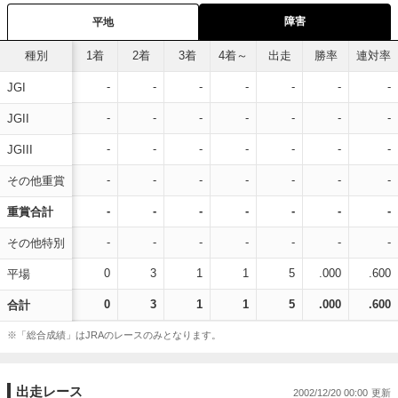
障害
平地
種別
1着
2着
3着
4着～
出走
勝率
連対率
-
-
-
-
-
-
-
JGI
-
-
-
-
-
-
-
JGII
-
-
-
-
-
-
-
JGIII
-
-
-
-
-
-
-
その他重賞
-
-
-
-
-
-
-
重賞合計
-
-
-
-
-
-
-
その他特別
0
3
1
1
5
.000
.600
平場
0
3
1
1
5
.000
.600
合計
※「総合成績」はJRAのレースのみとなります。
出走レース
2002/12/20 00:00