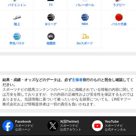
F1
バドミントン
バレーボール
ラグビー
NBA
陸上
Bリーグ
バスケ代表
学生バスケ
他競技
Doスポーツ
結果・成績・オッズなどのデータは、必ず
主催者
発行のものと照合し確認してく
ださい。
スポーツナビの競馬コンテンツのページ上に掲載されている情報の内容に関して
は万全を期しておりますが、その内容の正確性および安全性を保証するものでは
ありません。当該情報に基づいて被ったいかなる損害についても、LINEヤフー
株式会社および情報提供者は一切の責任を負いかねます。
Facebook
X(旧Twitter)
YouTube
スポーツナビ
スポーツナビ
スポーツナビ
公式ページ
公式アカウント
公式チャンネル