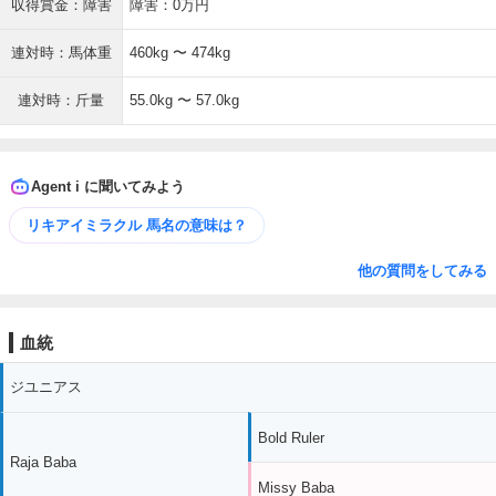
収得賞金：障害
障害：0万円
連対時：馬体重
460kg 〜 474kg
連対時：斤量
55.0kg 〜 57.0kg
Agent i に聞いてみよう
リキアイミラクル 馬名の意味は？
他の質問をしてみる
血統
ジユニアス
Bold Ruler
Raja Baba
Missy Baba