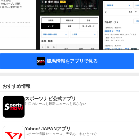
競馬情報をアプリで見る
おすすめ情報
スポーツナビ公式アプリ
注目のレースも最新ニュースも逃さない
Yahoo! JAPANアプリ
スポーツ情報やニュース、天気もこれひとつで