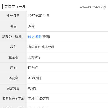
プロフィール
2002/12/17 00:00
生年月日
1987年3月14日
毛色
芦毛
調教師（所属）
藤沢 和雄
(美浦)
馬主
有限会社 北海牧場
生産者
北海牧場
産地
門別町
本賞金
3149万円
付加賞金
0万円
収得賞金：平地
平地：450万円