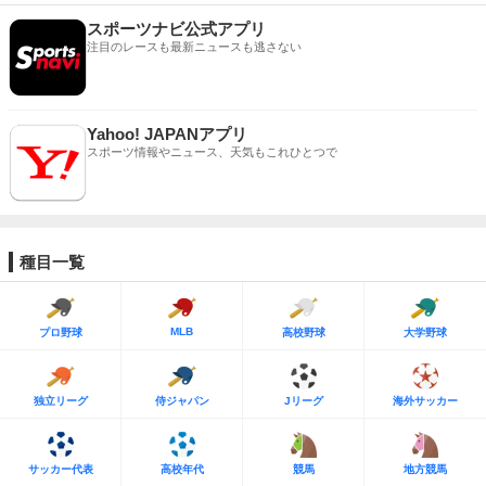
スポーツナビ公式アプリ
注目のレースも最新ニュースも逃さない
Yahoo! JAPANアプリ
スポーツ情報やニュース、天気もこれひとつで
種目一覧
MLB
プロ野球
高校野球
大学野球
独立リーグ
侍ジャパン
Jリーグ
海外サッカー
サッカー代表
高校年代
競馬
地方競馬