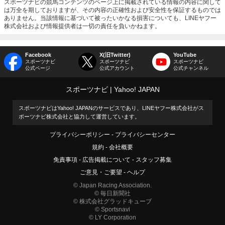
スポーツナビの競馬コンテンツのページ上に掲載されている情報の内容に関して
は万全を期しておりますが、その内容の正確性および安全性を保証するものでは
ありません。当該情報に基づいて被ったいかなる損害についても、LINEヤフー
株式会社および情報提供者は一切の責任を負いかねます。
Facebook
X(旧Twitter)
YouTube
スポーツナビ
スポーツナビ
スポーツナビ
公式ページ
公式アカウント
公式チャンネル
スポーツナビ
Yahoo! JAPAN
スポーツナビはYahoo! JAPANのサービスであり、LINEヤフー株式会社がス
ポーツナビ株式会社と協力して運営しています。
プライバシーポリシー
プライバシーセンター
規約
会社概要
免責事項
広告掲載について
スタッフ募集
ご意見・ご要望
ヘルプ
© Japan Racing Association.
© 毎日新聞社
© 株式会社グラッドキューブ
© Sportsnavi
© LY Corporation