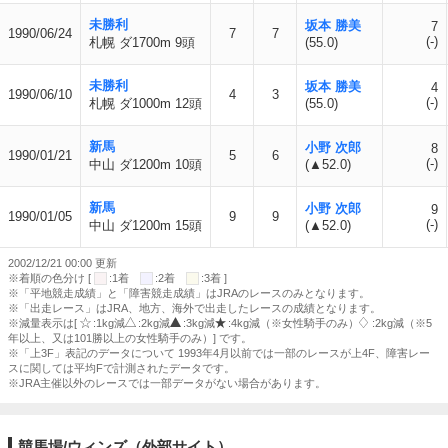
未勝利
坂本 勝美
7
1990/06/24
7
7
(-)
札幌 ダ1700m 9頭
(55.0)
未勝利
坂本 勝美
4
1990/06/10
4
3
(-)
札幌 ダ1000m 12頭
(55.0)
新馬
小野 次郎
8
1990/01/21
5
6
(-)
中山 ダ1200m 10頭
(▲52.0)
新馬
小野 次郎
9
1990/01/05
9
9
(-)
中山 ダ1200m 15頭
(▲52.0)
2002/12/21 00:00 更新
※着順の色分け [
:1着
:2着
:3着 ]
※「平地競走成績」と「障害競走成績」はJRAのレースのみとなります。
※「出走レース」はJRA、地方、海外で出走したレースの成績となります。
※減量表示は[
:1kg減
:2kg減
:3kg減
:4kg減（※女性騎手のみ）
:2kg減（※5
年以上、又は101勝以上の女性騎手のみ）] です。
※「上3F」表記のデータについて 1993年4月以前では一部のレースが上4F、障害レー
スに関しては平均Fで計測されたデータです。
※JRA主催以外のレースでは一部データがない場合があります。
競馬場/ウィンズ（外部サイト）