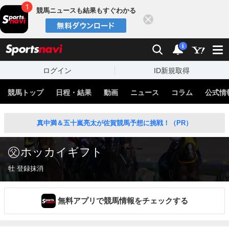
競馬ニュースも結果もすぐわかる
閉じる
スポーツナビ
検索
通知
i
ログイン
ID新規取得
競馬トップ
日程・結果
動画
ニュース
コラム
公式情
真中満＆五十嵐亮太が佐賀競馬予想に挑戦！（PR）
ホッカイギフト
牡 登録抹消
無料アプリで競馬情報をチェックする