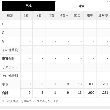
平地
障害
種別
1着
2着
3着
4着～
出走
勝率
連対率
-
-
-
-
-
-
-
GI
-
-
-
-
-
-
-
GII
-
-
-
-
-
-
-
GIII
-
-
-
-
-
-
-
その他重賞
-
-
-
-
-
-
-
重賞合計
-
-
-
-
-
-
-
リステッド
-
-
-
-
-
-
-
その他特別
0
3
1
9
13
.000
.231
平場
0
3
1
9
13
.000
.231
合計
※「総合成績」はJRAのレースのみとなります。