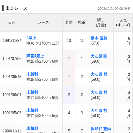
出走レース
2002/12/21 00:00
騎手
人気
日付
レース
着順
馬番
(オッズ)
(斤量)
4歳上
坂本 勝美
6
1991/11/24
10
11
(-)
中京 ダ1700m 11頭
(57.0)
障害4歳上
大江原 隆
3
1991/07/06
1
1
(-)
福島 障2750m 6頭
(59.0)
未勝利
大江原 哲
3
1991/06/15
1
2
(-)
福島 障2750m 5頭
(59.0)
未勝利
大江原 哲
4
1991/06/01
2
2
(-)
東京 障3100m 6頭
(58.0)
未勝利
大江原 哲
4
1991/05/03
4
3
(-)
東京 障3100m 5頭
(58.0)
未勝利
浜野谷 憲尚
2
1990/11/11
5
7