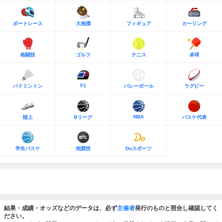
ボートレース
大相撲
フィギュア
カーリング
格闘技
ゴルフ
テニス
卓球
F1
バドミントン
バレーボール
ラグビー
NBA
陸上
Bリーグ
バスケ代表
学生バスケ
他競技
Doスポーツ
結果・成績・オッズなどのデータは、必ず
主催者
発行のものと照合し確認してく
ださい。