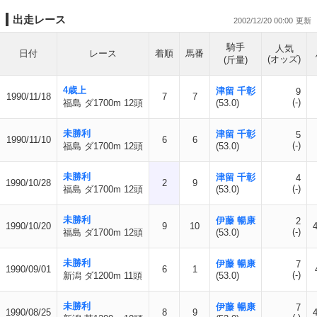
出走レース
2002/12/20 00:00
騎手
人気
日付
レース
着順
馬番
(オッズ)
(斤量)
4歳上
津留 千彰
9
1990/11/18
7
7
(-)
福島 ダ1700m 12頭
(53.0)
未勝利
津留 千彰
5
1990/11/10
6
6
(-)
福島 ダ1700m 12頭
(53.0)
未勝利
津留 千彰
4
1990/10/28
2
9
(-)
福島 ダ1700m 12頭
(53.0)
未勝利
伊藤 暢康
2
1990/10/20
9
10
4
(-)
福島 ダ1700m 12頭
(53.0)
未勝利
伊藤 暢康
7
1990/09/01
6
1
(-)
新潟 ダ1200m 11頭
(53.0)
未勝利
伊藤 暢康
7
1990/08/25
8
9
4