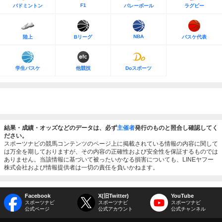
F1
バドミントン
バレーボール
ラグビー
NBA
陸上
Bリーグ
バスケ代表
学生バスケ
他競技
Doスポーツ
結果・成績・オッズなどのデータは、必ず
主催者
発行のものと照合し確認してく
ださい。
スポーツナビの競馬コンテンツのページ上に掲載されている情報の内容に関して
は万全を期しておりますが、その内容の正確性および安全性を保証するものでは
ありません。当該情報に基づいて被ったいかなる損害についても、LINEヤフー
株式会社および情報提供者は一切の責任を負いかねます。
Facebook
X(旧Twitter)
YouTube
スポーツナビ
スポーツナビ
スポーツナビ
公式ページ
公式アカウント
公式チャンネル