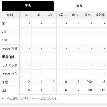
平地
障害
種別
1着
2着
3着
4着～
出走
勝率
連対率
-
-
-
-
-
-
-
GI
-
-
-
-
-
-
-
GII
-
-
-
-
-
-
-
GIII
-
-
-
-
-
-
-
その他重賞
-
-
-
-
-
-
-
重賞合計
-
-
-
-
-
-
-
リステッド
-
-
-
-
-
-
-
その他特別
0
1
0
6
7
.000
.143
平場
0
1
0
6
7
.000
.143
合計
※「総合成績」はJRAのレースのみとなります。