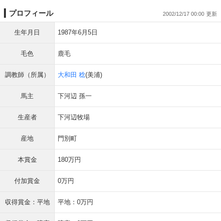
プロフィール
2002/12/17 00:00
生年月日
1987年6月5日
毛色
鹿毛
調教師（所属）
大和田 稔
(美浦)
馬主
下河辺 孫一
生産者
下河辺牧場
産地
門別町
本賞金
180万円
付加賞金
0万円
収得賞金：平地
平地：0万円