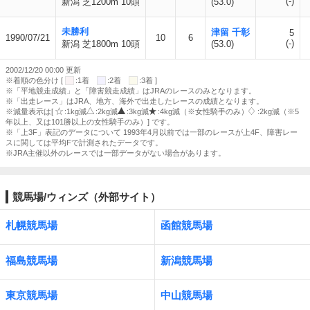
(-)
新潟 芝1200m 10頭
(53.0)
未勝利
津留 千彰
5
1990/07/21
10
6
(-)
新潟 芝1800m 10頭
(53.0)
2002/12/20 00:00 更新
※着順の色分け [
:1着
:2着
:3着 ]
※「平地競走成績」と「障害競走成績」はJRAのレースのみとなります。
※「出走レース」はJRA、地方、海外で出走したレースの成績となります。
※減量表示は[
:1kg減
:2kg減
:3kg減
:4kg減（※女性騎手のみ）
:2kg減（※5
年以上、又は101勝以上の女性騎手のみ）] です。
※「上3F」表記のデータについて 1993年4月以前では一部のレースが上4F、障害レー
スに関しては平均Fで計測されたデータです。
※JRA主催以外のレースでは一部データがない場合があります。
競馬場/ウィンズ（外部サイト）
札幌競馬場
函館競馬場
福島競馬場
新潟競馬場
東京競馬場
中山競馬場